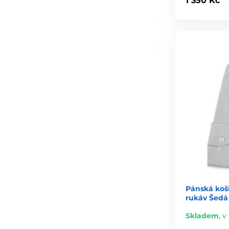
1 350 Kč
Pánská koš
rukáv Šedá
Skladem
,
v