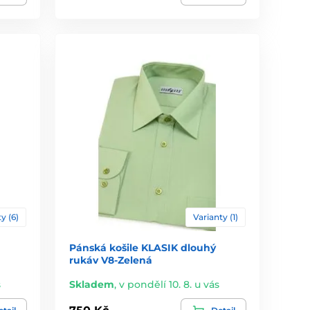
y (6)
Varianty (1)
Pánská košile KLASIK dlouhý
rukáv V8-Zelená
s
Skladem
,
v pondělí 10. 8. u vás