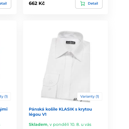
662 Kč
tail
Detail
ty (1)
Varianty (1)
hými
Pánská košile KLASIK s krytou
légou V1
s
Skladem
,
v pondělí 10. 8. u vás