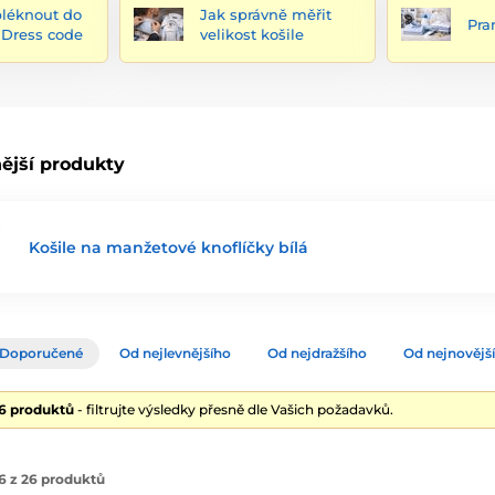
bléknout do
Jak správně měřit
Pra
- Dress code
velikost košile
ější produkty
Košile na manžetové knoflíčky bílá
Doporučené
Od nejlevnějšího
Od nejdražšího
Od nejnovějš
26 produktů
- filtrujte výsledky přesně dle Vašich požadavků.
6 z 26 produktů