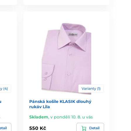
y (4)
Varianty (1)
u
Pánská košile KLASIK dlouhý
rukáv Lila
s
Skladem
,
v pondělí 10. 8. u vás
550 Kč
tail
Detail