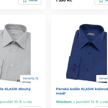
1 350 Kč
Detail
De
Varianty (1)
Varian
ile KLASIK dlouhý
Pánská košile KLASIK královs
modř
 pondělí 10. 8. u vás
Skladem
,
v pondělí 10. 8. u vá