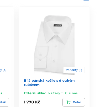
y (4)
Varianty (6)
Bílá pánská košile s dlouhým
rukávem
ás
Externí sklad
,
v úterý 11. 8. u vás
1 770 Kč
tail
Detail