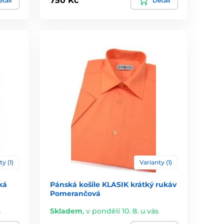
750 Kč
tail
Detail
ty (1)
Varianty (1)
ká
Pánská košile KLASIK krátký rukáv
Pomerančová
s
Skladem
,
v pondělí 10. 8. u vás