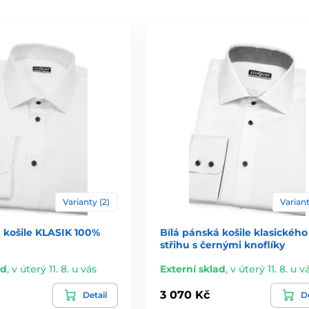
Varianty (2)
Variant
 košile KLASIK 100%
Bílá pánská košile klasického
střihu s černými knoflíky
ad
,
v úterý 11. 8. u vás
Externí sklad
,
v úterý 11. 8. u v
3 070 Kč
Detail
De