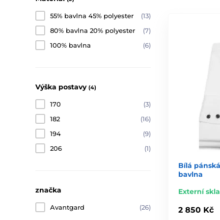
55% bavlna 45% polyester
(13)
80% bavlna 20% polyester
(7)
100% bavlna
(6)
Výška postavy
(4)
170
(3)
182
(16)
194
(9)
206
(1)
Bílá pánská
bavlna
značka
Externí skl
Avantgard
(26)
2 850 Kč