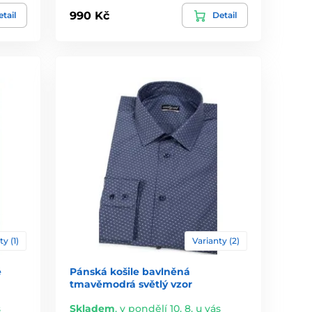
990 Kč
tail
Detail
ty (1)
Varianty (2)
ě
Pánská košile bavlněná
tmavěmodrá světlý vzor
s
Skladem
,
v pondělí 10. 8. u vás