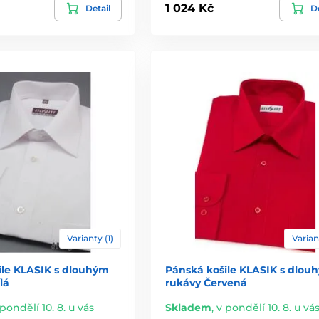
1 024 Kč
Detail
De
Varianty (1)
Varian
ile KLASIK s dlouhým
Pánská košile KLASIK s dlou
lá
rukávy Červená
 pondělí 10. 8. u vás
Skladem
,
v pondělí 10. 8. u vá