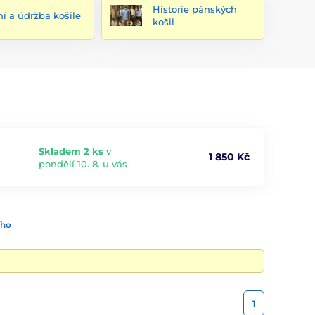
Historie pánských
ní a údržba košile
košil
Skladem 2 ks
v
1 850 Kč
pondělí 10. 8. u vás
ího
1