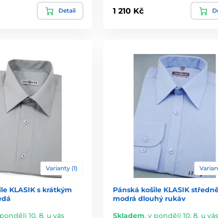
1 210 Kč
Detail
De
Varianty (1)
Varian
ile KLASIK s krátkým
Pánská košile KLASIK středn
edá
modrá dlouhý rukáv
 pondělí 10. 8. u vás
Skladem
,
v pondělí 10. 8. u vá