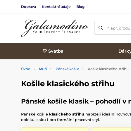
Doprava
Kontaktní údaje
Blog
Např. produk
🤍 Svatba
Dárk
Úvod
Muži
Pánské košile
Košile klasického střihu
Košile klasického střihu
Pánské košile klasik – pohodlí v
Pánské košile
klasického střihu
nabízejí ideální rovno
obleku, saku i pro formální pracovní styl.