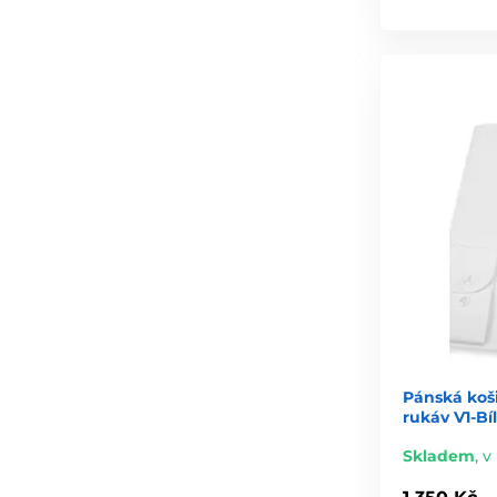
Pánská koš
rukáv V1-Bí
Skladem
,
v