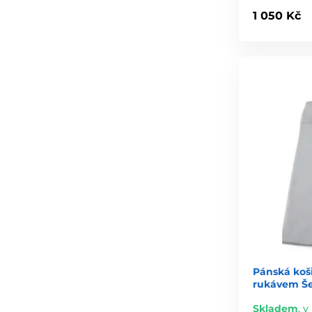
1 050 Kč
Pánská koš
rukávem Š
Skladem
,
v