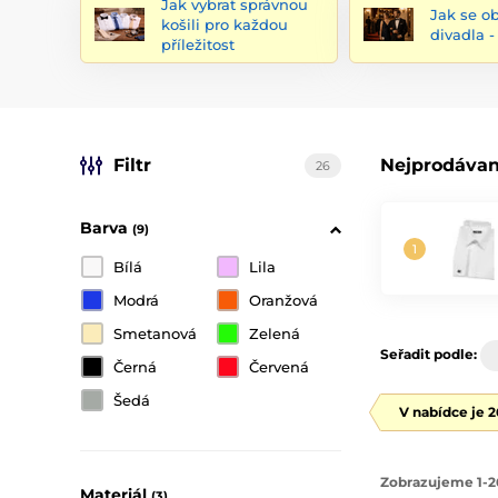
Jak vybrat správnou
Jak se o
košili pro každou
divadla 
příležitost
Filtr
Nejprodávan
26
Barva
(9)
Bílá
Lila
Modrá
Oranžová
Smetanová
Zelená
Seřadit podle:
Černá
Červená
Šedá
V nabídce je 
Zobrazujeme 1-2
Materiál
(3)