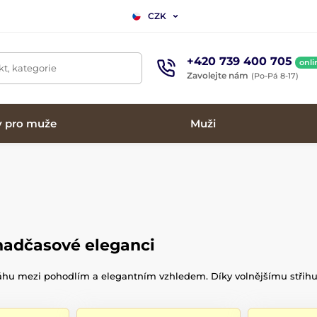
CZK
+420 739 400 705
onli
t, kategorie
Zavolejte nám
(Po-Pá 8-17)
y pro muže
Muži
 nadčasové eleganci
váhu mezi pohodlím a elegantním vzhledem. Díky volnějšímu střihu 