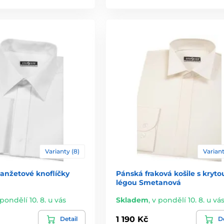
Varianty (8)
Variant
anžetové knoflíčky
Pánská fraková košile s kryto
légou Smetanová
 pondělí 10. 8. u vás
Skladem
,
v pondělí 10. 8. u vá
1 190 Kč
Detail
De