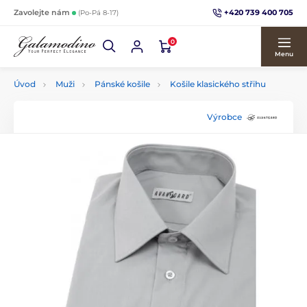
+420 739 400 705
Zavolejte nám
(Po-Pá 8-17)
0
Menu
Úvod
Muži
Pánské košile
Košile klasického střihu
Výrobce