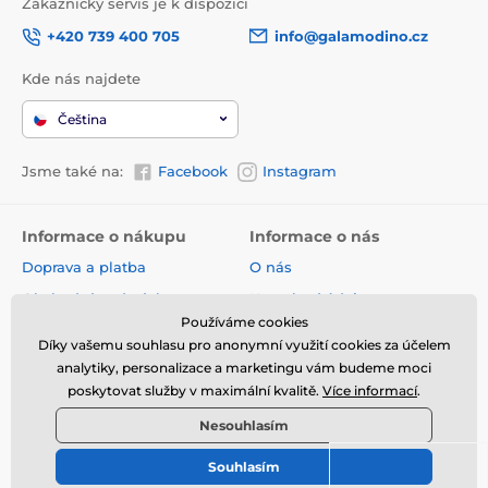
Zákaznický servis je k dispozici
+420 739 400 705
info@galamodino.cz
Kde nás najdete
Čeština
Jsme také na:
Facebook
Instagram
Informace o nákupu
Informace o nás
Doprava a platba
O nás
Obchodní podmínky
Kontaktní údaje
Používáme cookies
Vrácení zboží, výměna a
Spolupráce s Galamodino
Díky vašemu souhlasu pro anonymní využití cookies za účelem
reklamace
Zásady ochrany osobních
analytiky, personalizace a marketingu vám budeme moci
Online vrácení a reklamace
údajů
poskytovat služby v maximální kvalitě.
Více informací
.
Sledování zásilky
Nesouhlasím
Nejčastější dotazy
Souhlasím