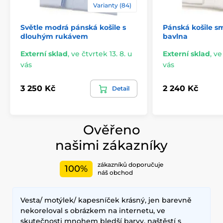
Varianty (84)
Světle modrá pánská košile s
Pánská košile 
dlouhým rukávem
bavlna
Externí sklad
,
ve čtvrtek 13. 8. u
Externí sklad
,
ve
vás
vás
3 250 Kč
2 240 Kč
Detail
Ověřeno
našimi zákazníky
zákazníků doporučuje
100%
náš obchod
Vesta/ motýlek/ kapesníček krásný, jen barevně
nekoreloval s obrázkem na internetu, ve
skutečnosti mnohem bledší barvy, naštěstí s