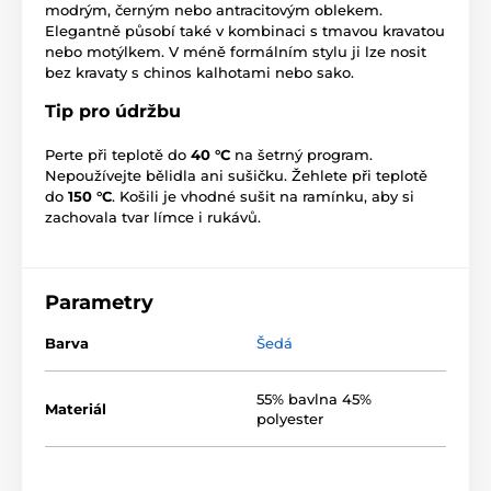
modrým, černým nebo antracitovým oblekem.
Elegantně působí také v kombinaci s tmavou kravatou
nebo motýlkem. V méně formálním stylu ji lze nosit
bez kravaty s chinos kalhotami nebo sako.
Tip pro údržbu
Perte při teplotě do
40 °C
na šetrný program.
Nepoužívejte bělidla ani sušičku. Žehlete při teplotě
do
150 °C
. Košili je vhodné sušit na ramínku, aby si
zachovala tvar límce i rukávů.
Parametry
Barva
Šedá
55% bavlna 45%
Materiál
polyester