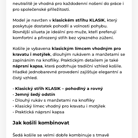
neutralitě je vhodná pro každodenní nošení do práce i
pro společenské příležitosti.
Model je navržen v
klasickém střihu KLASIK
, který
poskytuje dostatek pohodlí a volnosti pohybu.
Rovnější silueta je ideální pro muže, kteří preferují
komfortní a přirozený střih bez výrazného zúžení.
Košile je vybavena
klasickým límcem vhodným pro
kravatu i motýlek
, dlouhým rukávem a manžetami se
zapínáním na knoflíky. Praktickým detailem je také
náprsní kapsa
, která podtrhuje tradiční vzhled košile.
Hladké jednobarevné provedení zajišťuje elegantní a
čistý vzhled.
•
Klasický střih KLASIK – pohodlný a rovný
•
Jemný šedý odstín
• Dlouhý rukáv s manžetami na knoflíky
• Klasický límec vhodný pro kravatu i motýlek
• Praktická náprsní kapsa
Jak košili kombinovat
Šedá košile se velmi dobře kombinuje s tmavě