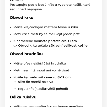
Postupujte podle bodů níže a vyberete košili, která
sedí hned napoprvé.
Obvod krku
Měřte krejčovským metrem těsně u krku
Mezi krk a metr by se měl vejít jeden prst
K naměřené hodnotě přičtěte cca
+1 cm
👉 Obvod krku určuje
základní velikost košile
Obvod hrudníku
Měřte přes nejširší část hrudníku
Metr nesmí táhnout ani volně viset
Košile by měla mít
rezervu 8–12 cm
slim fit: menší rezerva
regular fit (klasik): větší pohodlí
Délka rukávu
Měřte od ramenního švu po konec manžety