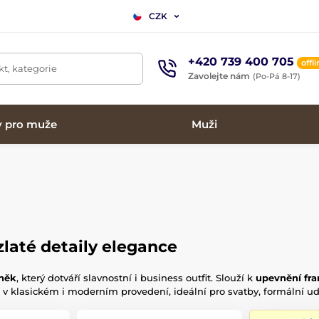
CZK
+420 739 400 705
offl
t, kategorie
Zavolejte nám
(Po-Pá 8-17)
y pro muže
Muži
zlaté detaily elegance
lněk
, který dotváří slavnostní i business outfit. Slouží k
upevnění fr
v klasickém i moderním provedení, ideální pro svatby, formální udál