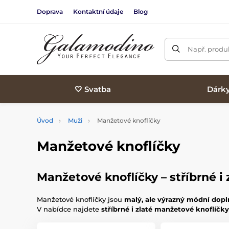
Doprava
Kontaktní údaje
Blog
Např. produk
🤍 Svatba
Dárk
Úvod
Muži
Manžetové knoflíčky
Manžetové knoflíčky
Manžetové knoflíčky – stříbrné i 
Manžetové knoflíčky jsou
malý, ale výrazný módní dop
V nabídce najdete
stříbrné i zlaté manžetové knoflíčky