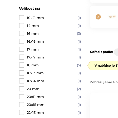
Velikost
(15)
10x21 mm
(1)
14 mm
(1)
16 mm
(3)
16x16 mm
(1)
17 mm
(1)
Seřadit podle:
17x17 mm
(1)
18 mm
(5)
V nabídce je 
18x13 mm
(1)
18x14 mm
(1)
Zobrazujeme 1-3
20 mm
(2)
20x11 mm
(1)
20x15 mm
(1)
22x13 mm
(1)