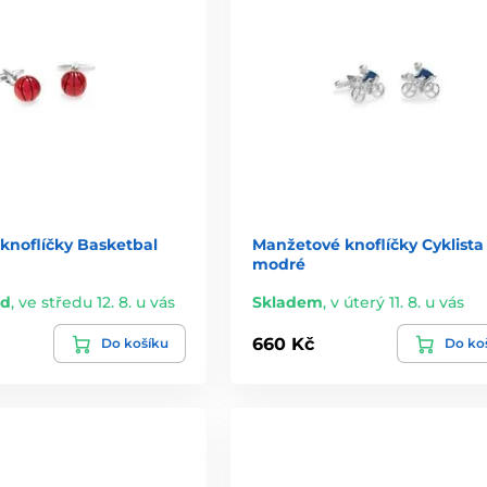
knoflíčky Basketbal
Manžetové knoflíčky Cyklista
modré
ad
,
ve středu 12. 8. u vás
Skladem
,
v úterý 11. 8. u vás
660 Kč
Do košíku
Do ko