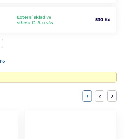
Externí sklad
ve
530 Kč
středu 12. 8. u vás
ího
1
2