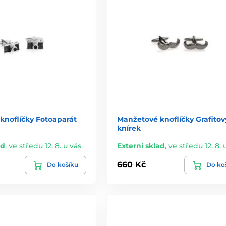
knoflíčky Fotoaparát
Manžetové knoflíčky Grafitov
knírek
ad
,
ve středu 12. 8. u vás
Externí sklad
,
ve středu 12. 8. 
660 Kč
Do košíku
Do ko