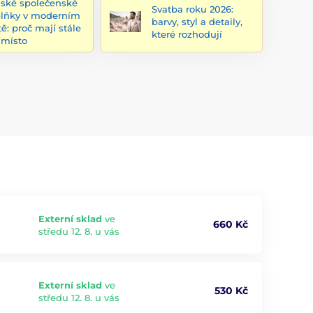
ské společenské
Svatba roku 2026:
lňky v moderním
barvy, styl a detaily,
tě: proč mají stále
které rozhodují
 místo
Externí sklad
ve
660 Kč
středu 12. 8. u vás
Externí sklad
ve
530 Kč
středu 12. 8. u vás