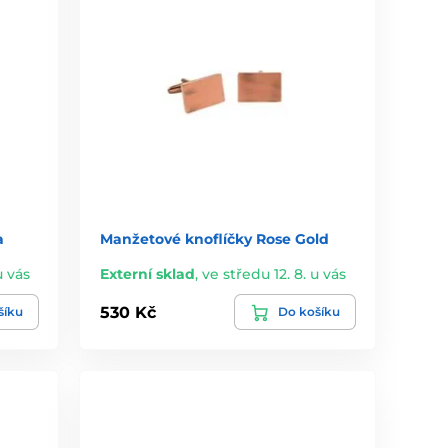
a
Manžetové knoflíčky Rose Gold
u vás
Externí sklad
,
ve středu 12. 8. u vás
530 Kč
šíku
Do košíku