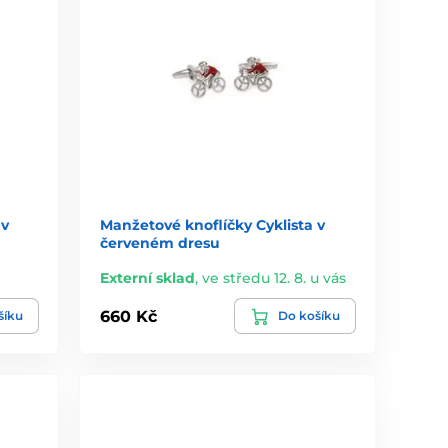
 v
Manžetové knoflíčky Cyklista v
červeném dresu
Externí sklad
,
ve středu 12. 8. u vás
660 Kč
šíku
Do košíku