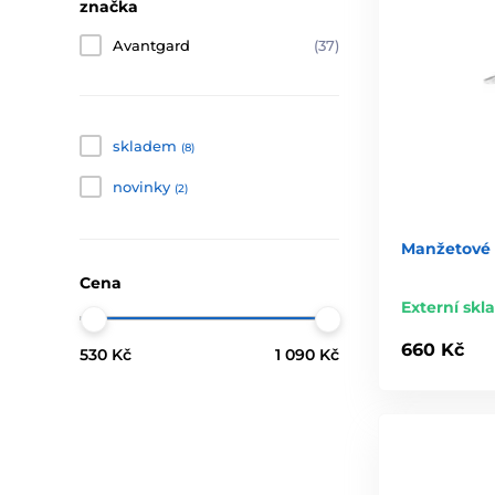
značka
Avantgard
(37)
skladem
(8)
novinky
(2)
Manžetové 
Cena
Externí skl
660 Kč
530 Kč
1 090 Kč