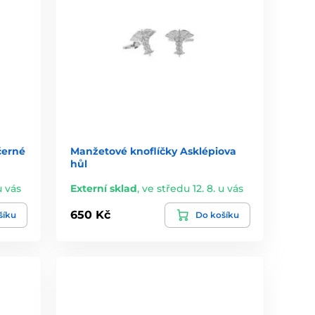
černé
Manžetové knoflíčky Asklépiova
hůl
u vás
Externí sklad
,
ve středu 12. 8. u vás
650 Kč
šíku
Do košíku