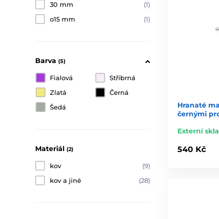
30 mm
(1)
o15 mm
(1)
Barva
(5)
Fialová
Stříbrná
Zlatá
Černá
Hranaté ma
Šedá
černými pr
Externí skl
Materiál
540 Kč
(2)
kov
(9)
kov a jiné
(28)