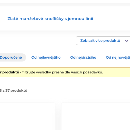
Zlaté manžetové knoflíčky s jemnou linií
Zobrazit více produktů
Doporučené
Od nejlevnějšího
Od nejdražšího
Od nejnovějš
37 produktů
- filtrujte výsledky přesně dle Vašich požadavků.
6 z 37 produktů