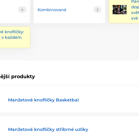
Pán
dop
Kombinované
4
2
svě
své
é knoflíčky:
e v každém
ější produkty
Manžetové knoflíčky Basketbal
Manžetové knoflíčky stříbrné uzlíky