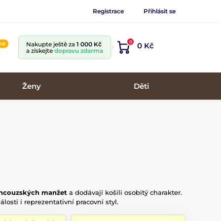
Registrace
Přihlásit se
0
ine
Nakupte ještě za
1 000 Kč
0 Kč
a získejte
dopravu zdarma
Ženy
Děti
ancouzských manžet
a dodávají košili osobitý charakter.
osti i reprezentativní pracovní styl.