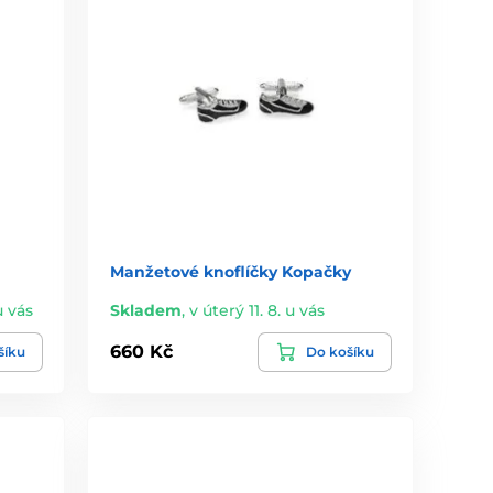
Manžetové knoflíčky Kopačky
u vás
Skladem
,
v úterý 11. 8. u vás
660 Kč
šíku
Do košíku