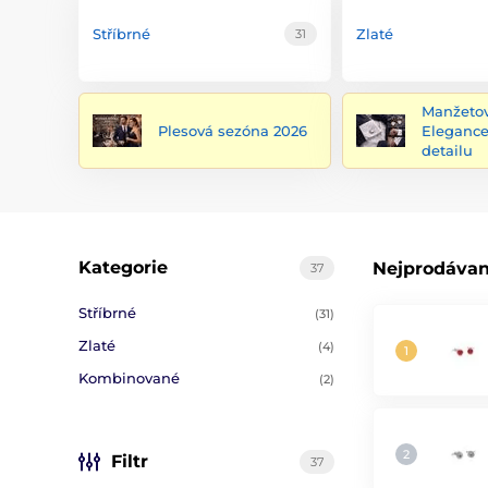
Stříbrné
Zlaté
31
Manžetov
Plesová sezóna 2026
Eleganc
detailu
Kategorie
Nejprodávan
37
Stříbrné
(31)
Zlaté
(4)
Kombinované
(2)
Filtr
37