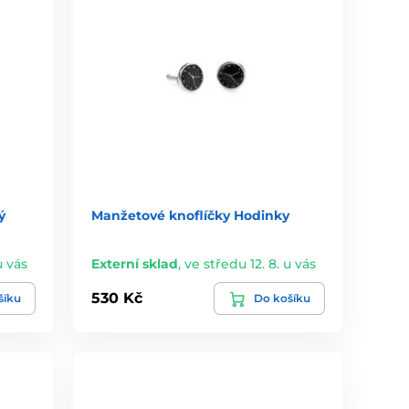
ý
Manžetové knoflíčky Hodinky
u vás
Externí sklad
,
ve středu 12. 8. u vás
530 Kč
šíku
Do košíku