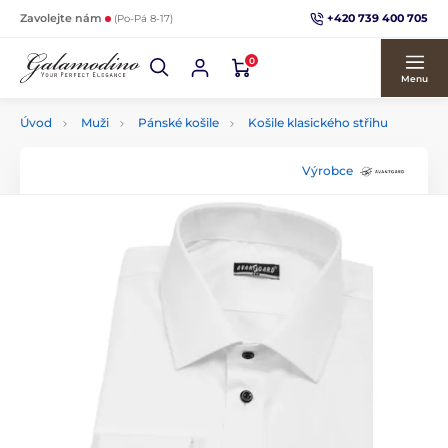
+420 739 400 705
Zavolejte nám
(Po-Pá 8-17)
0
Menu
Úvod
Muži
Pánské košile
Košile klasického střihu
Výrobce