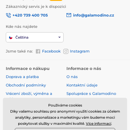
Zákaznický servis je k dispozici
+420 739 400 705
info@galamodino.cz
Kde nás najdete
Čeština
Jsme také na:
Facebook
Instagram
Informace o nákupu
Informace o nás
Doprava a platba
O nás
Obchodní podmínky
Kontaktní údaje
Vrácení zboží, výměna a
Spolupráce s Galamodino
reklamace
Zásady ochrany osobních
Používáme cookies
Online vrácení a reklamace
údajů
Díky vašemu souhlasu pro anonymní využití cookies za účelem
Sledování zásilky
analytiky, personalizace a marketingu vám budeme moci
poskytovat služby v maximální kvalitě.
Více informací
.
Nejčastější dotazy