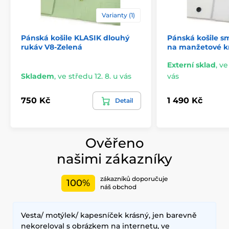
Varianty (1)
Pánská košile KLASIK dlouhý
Pánská košile s
rukáv V8-Zelená
na manžetové kn
Externí sklad
,
ve
Skladem
,
ve středu 12. 8. u vás
vás
750 Kč
1 490 Kč
Detail
Ověřeno
našimi zákazníky
zákazníků doporučuje
100%
náš obchod
Vesta/ motýlek/ kapesníček krásný, jen barevně
nekoreloval s obrázkem na internetu, ve