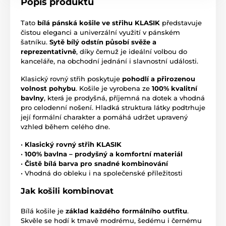
Popis produktu
Tato
bílá pánská košile ve střihu KLASIK
představuje
čistou eleganci a univerzální využití v pánském
šatníku.
Sytě bílý odstín působí svěže a
reprezentativně
, díky čemuž je ideální volbou do
kanceláře, na obchodní jednání i slavnostní události.
Klasický rovný střih poskytuje
pohodlí a přirozenou
volnost pohybu
. Košile je vyrobena ze
100% kvalitní
bavlny
, která je prodyšná, příjemná na dotek a vhodná
pro celodenní nošení. Hladká struktura látky podtrhuje
její formální charakter a pomáhá udržet upravený
vzhled během celého dne.
•
Klasický rovný střih KLASIK
•
100% bavlna – prodyšný a komfortní materiál
•
Čistě bílá barva pro snadné kombinování
• Vhodná do obleku i na společenské příležitosti
Jak košili kombinovat
Bílá košile je
základ každého formálního outfitu
.
Skvěle se hodí k tmavě modrému, šedému i černému