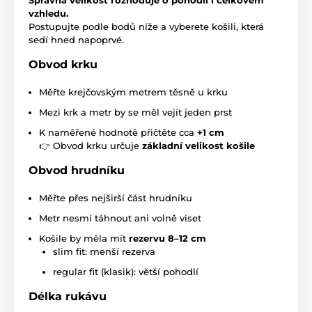
vzhledu.
Postupujte podle bodů níže a vyberete košili, která
sedí hned napoprvé.
Obvod krku
Měřte krejčovským metrem těsně u krku
Mezi krk a metr by se měl vejít jeden prst
K naměřené hodnotě přičtěte cca
+1 cm
👉 Obvod krku určuje
základní velikost košile
Obvod hrudníku
Měřte přes nejširší část hrudníku
Metr nesmí táhnout ani volně viset
Košile by měla mít
rezervu 8–12 cm
slim fit: menší rezerva
regular fit (klasik): větší pohodlí
Délka rukávu