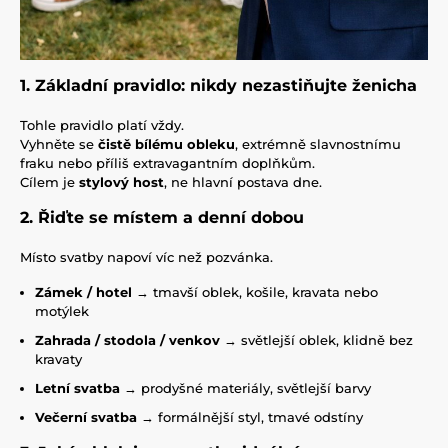
1. Základní pravidlo: nikdy nezastiňujte ženicha
Tohle pravidlo platí vždy.
Vyhněte se
čistě bílému obleku
, extrémně slavnostnímu
fraku nebo příliš extravagantním doplňkům.
Cílem je
stylový host
, ne hlavní postava dne.
2. Řiďte se místem a denní dobou
Místo svatby napoví víc než pozvánka.
Zámek / hotel
→ tmavší oblek, košile, kravata nebo
motýlek
Zahrada / stodola / venkov
→ světlejší oblek, klidně bez
kravaty
Letní svatba
→ prodyšné materiály, světlejší barvy
Večerní svatba
→ formálnější styl, tmavé odstíny