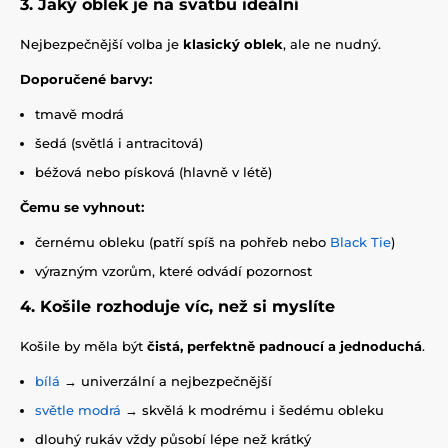
3. Jaký oblek je na svatbu ideální
Nejbezpečnější volba je
klasický oblek
, ale ne nudný.
Doporučené barvy:
tmavě modrá
šedá (světlá i antracitová)
béžová nebo písková (hlavně v létě)
Čemu se vyhnout:
černému obleku (patří spíš na pohřeb nebo
Black Tie
)
výrazným vzorům, které odvádí pozornost
4. Košile rozhoduje víc, než si myslíte
Košile by měla být
čistá, perfektně padnoucí a jednoduchá
.
bílá
→ univerzální a nejbezpečnější
světle modrá
→ skvělá k modrému i šedému obleku
dlouhý rukáv vždy působí lépe než krátký