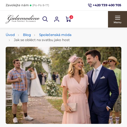
+420 739 400 705
Zavolejte nám
(Po-Pá 8-17)
0
Menu
Úvod
Blog
Společenská móda
Jak se obléct na svatbu jako host