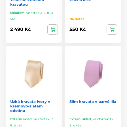
kravatou
Skladem
,
ve středu 12. 8. u
vás
Na dotaz
2 490 Kč
550 Kč
Úzká kravata ivory v
Slim kravata v barvě lila
krémovo-zlatém
odstínu
Externí sklad
,
ve čtvrtek 13.
Externí sklad
,
ve čtvrtek 13.
8. u vás
8. u vás