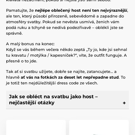
Pamatujte, že
nejlépe oblečený host není ten nejvýraznější
,
ale ten, který působí přirozeně, sebevědomě a zapadne do
atmosféry svatby. Pokud se nevěsta usmívá, ženich vám
podá ruku a tchyně se nedívá podezřívavě – oblékli jste se
správně.
A malý bonus na konec:
Když se vás během večera někdo zeptá „Ty jo, kde jsi sehnal
tu kravatu / motýlka / kapesníček?“, víte, že outfit funguje. A
přesně o to jde.
Tak ať si svatbu užijete, dobře se najíte, zatancujete… a
hlavně
ať vás na fotkách za deset let nepřepadne stud
. To
je totiž ten nejdůležitější dress code ze všech.
Jak se obléct na svatbu jako host –
nejčastější otázky