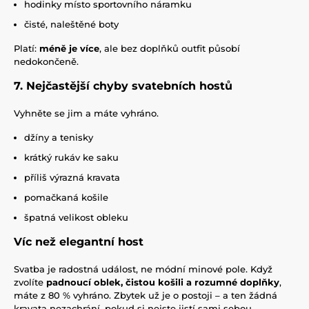
hodinky místo sportovního náramku
čisté, naleštěné boty
Platí:
méně je více
, ale bez doplňků outfit působí
nedokončeně.
7. Nejčastější chyby svatebních hostů
Vyhněte se jim a máte vyhráno.
džíny a tenisky
krátký rukáv ke saku
příliš výrazná kravata
pomačkaná košile
špatná velikost obleku
Víc než elegantní host
Svatba je radostná událost, ne módní minové pole. Když
zvolíte
padnoucí oblek, čistou košili a rozumné doplňky
,
máte z 80 % vyhráno. Zbytek už je o postoji – a ten žádná
kravata nezachrání, pokud si nejste jistí sami sebou.