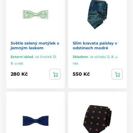
Světle zelený motýlek s
Slim kravata paisley v
jemným leskem
odstínech modré
Externí sklad
,
ve čtvrtek 13.
Skladem
,
ve středu 12. 8. u
8. u vás
vás
280 Kč
550 Kč