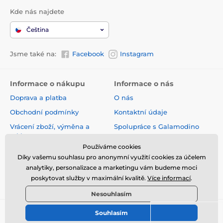
Kde nás najdete
Čeština
Jsme také na:
Facebook
Instagram
Informace o nákupu
Informace o nás
Doprava a platba
O nás
Obchodní podmínky
Kontaktní údaje
Vrácení zboží, výměna a
Spolupráce s Galamodino
reklamace
Zásady ochrany osobních
Používáme cookies
Online vrácení a reklamace
údajů
Díky vašemu souhlasu pro anonymní využití cookies za účelem
Sledování zásilky
analytiky, personalizace a marketingu vám budeme moci
poskytovat služby v maximální kvalitě.
Více informací
.
Nejčastější dotazy
Nesouhlasím
Souhlasím
© 2026 www.galamodino.cz ⦁ E-shop vytvořila
SIMPLIA.cz