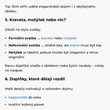
Tip: Slim střih udělá elegantnější dojem i z obyčejného
obleku.
5. Kravata, motýlek nebo nic?
Záleží na stylu svatby.
Formální svatba
→
kravata
nebo
motýlek
Neformální svatba
→ klidně bez, ale
košile
musí být top
Motýlek
je ideální, pokud chcete být elegantní a lehce
originální
Barvu doplňků slaďte s oblekem nebo kyticí nevěsty – nikdy
ne naopak.
6. Doplňky, které dělají rozdíl
Malé detaily rozhodují o celkovém dojmu.
kapesníček
do saka
kvalitní kožený pásek