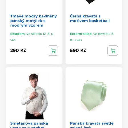
Tmavě modrý bavlněný
Černá kravata s
pánský motýlek s
motivem basketball
modrým vzorem
Skladem
,
ve středu 12. 8. u
Externí sklad
,
ve čtvrtek 13.
vás
8. u vás
290 Kč
590 Kč
Smetanová pánská
Pánská kravata světle
vesta se svatební
zelená lesk