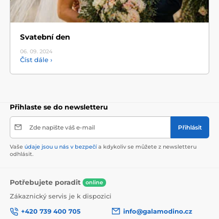
Svatební den
06. 09.
2024
Číst dále ›
Přihlaste se do newsletteru
Zde napište váš e-mail
Přihlásit
Vaše
údaje jsou u nás v bezpečí
a kdykoliv se můžete z newsletteru
odhlásit.
Potřebujete poradit
online
Zákaznický servis je k dispozici
+420 739 400 705
info@galamodino.cz