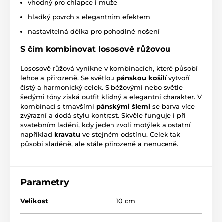
vhodný pro chlapce i muže
hladký povrch s elegantním efektem
nastavitelná délka pro pohodlné nošení
S čím kombinovat lososově růžovou
Lososově růžová vynikne v kombinacích, které působí
lehce a přirozeně. Se světlou
pánskou košilí
vytvoří
čistý a harmonický celek. S béžovými nebo světle
šedými tóny získá outfit klidný a elegantní charakter. V
kombinaci s tmavšími
pánskými šlemi
se barva více
zvýrazní a dodá stylu kontrast. Skvěle funguje i při
svatebním ladění, kdy jeden zvolí motýlek a ostatní
například
kravatu
ve stejném odstínu. Celek tak
působí sladěně, ale stále přirozeně a nenuceně.
Parametry
Velikost
10 cm