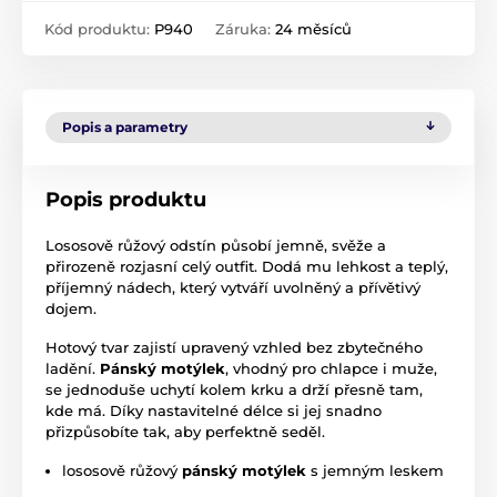
Kód produktu:
P940
Záruka:
24 měsíců
Popis a parametry
Popis produktu
Lososově růžový odstín působí jemně, svěže a
přirozeně rozjasní celý outfit. Dodá mu lehkost a teplý,
příjemný nádech, který vytváří uvolněný a přívětivý
dojem.
Hotový tvar zajistí upravený vzhled bez zbytečného
ladění.
Pánský motýlek
, vhodný pro chlapce i muže,
se jednoduše uchytí kolem krku a drží přesně tam,
kde má. Díky nastavitelné délce si jej snadno
přizpůsobíte tak, aby perfektně seděl.
lososově růžový
pánský motýlek
s jemným leskem