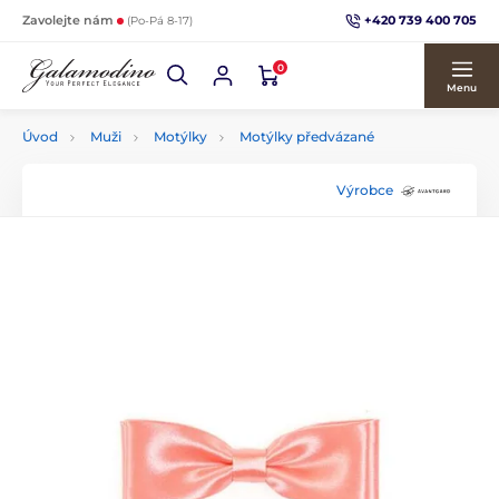
+420 739 400 705
Zavolejte nám
(Po-Pá 8-17)
0
Menu
Úvod
Muži
Motýlky
Motýlky předvázané
Výrobce