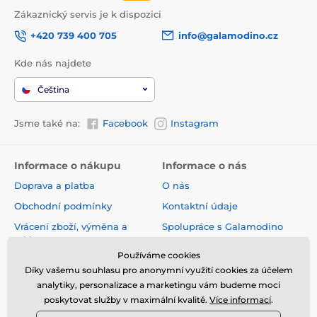
Zákaznický servis je k dispozici
+420 739 400 705
info@galamodino.cz
Kde nás najdete
Čeština
Jsme také na:
Facebook
Instagram
Informace o nákupu
Informace o nás
Doprava a platba
O nás
Obchodní podmínky
Kontaktní údaje
Vrácení zboží, výměna a
Spolupráce s Galamodino
reklamace
Zásady ochrany osobních
Používáme cookies
Online vrácení a reklamace
údajů
Díky vašemu souhlasu pro anonymní využití cookies za účelem
Sledování zásilky
analytiky, personalizace a marketingu vám budeme moci
poskytovat služby v maximální kvalitě.
Více informací
.
Nejčastější dotazy