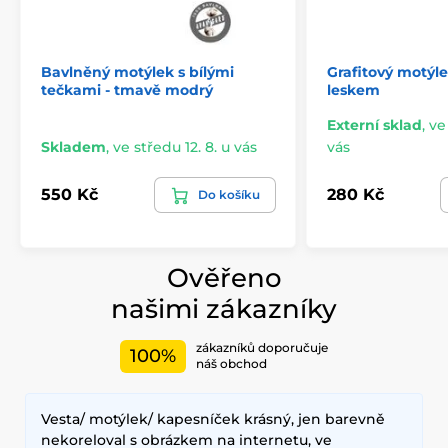
Bavlněný motýlek s bílými
Grafitový motýl
tečkami - tmavě modrý
leskem
Externí sklad
,
ve
Skladem
,
ve středu 12. 8. u vás
vás
550 Kč
280 Kč
Do košíku
Ověřeno
našimi zákazníky
zákazníků doporučuje
100%
náš obchod
Vesta/ motýlek/ kapesníček krásný, jen barevně
nekoreloval s obrázkem na internetu, ve