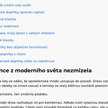
k změní celý outfit
ské doplňky opravdu vyplatí
vá klasika
az osobnosti
aka: malý detail s velkým efektem
vé klasiky
íčky bez zbytečné formálnosti
doplňky s citem
čenské doplňky stále co nabídnout
nce z moderního světa nezmizela
a lety se zdálo, že společenská móda ustupuje do pozadí. Dress cod
 obleky za smart casual a tenisky se staly běžnou součástí pracovní
zmizela. Jen změnila podobu.
videl dnes rozhoduje cit pro kombinaci. Někdo zvolí výraznou kravat
alitní hodinky. Cílem není působit formálně za každou cenu, ale u