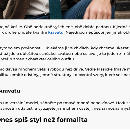
stejné košile. Obě perfektně vyžehlené, obě dobře padnou. K jedné 
 k druhé přidáte kvalitní
kravatu
. Najednou nepůsobí jen jinak obl
 symbolem povinnosti. Oblékáme ji ve chvílích, kdy chceme ukázat
. Ať už jde o důležitou schůzku, svatbu nebo oslavu, je to jeden z má
teřin změnit charakter celého outfitu.
víc dávají mnohem větší svobodu než dříve. Vedle klasické tmavě 
oblibu zemité odstíny, jemné struktury i decentní vzory, které se sn
 kravatu
n univerzální model, sáhněte po tmavě modré nebo vínové. Hodí se
lavnostní události a využijete ji mnohem častěji, než si možná mysl
nes spíš styl než formalita