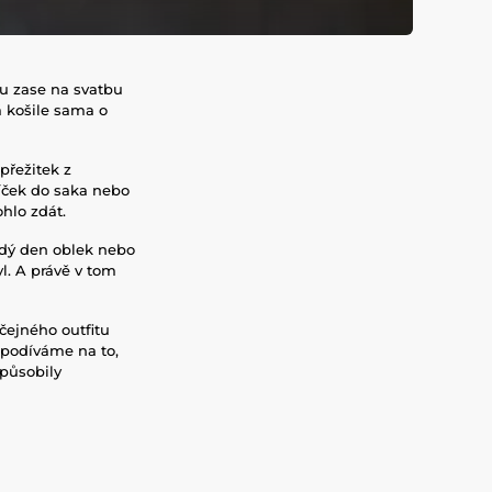
tu zase na svatbu
á košile sama o
přežitek z
níček do saka nebo
hlo zdát.
ždý den oblek nebo
yl. A právě v tom
čejného outfitu
 podíváme na to,
 působily