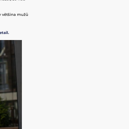
y většina mužů
tail.