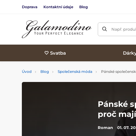
Doprava
Kontaktní údaje
Blog
Např. produk
🤍 Svatba
Dárk
Úvod
Blog
Společenská móda
Pánské společenské
Pánské s
proč mají
Roman
01. 07. 2