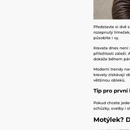
Představte si dvě 
rozepnutý límeček,
působíte i vy.
Kravata dnes není
příležitosti záleží
dokáže během pár v
Moderní trendy na
kravaty získávají 
většinou obleků.
Tip pro první
Pokud chcete jede
schůzky, svatby i s
Motýlek? D