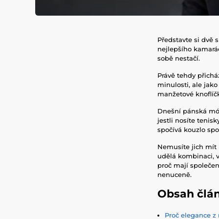
Představte si dvě 
nejlepšího kamarád
sobě nestačí.
Právě tehdy přichá
minulosti, ale jak
manžetové knoflíčk
Dnešní pánská móda
jestli nosíte tenisk
spočívá kouzlo sp
Nemusíte jich mít 
udělá kombinaci, v
proč mají společen
nenuceně.
Obsah člá
Proč elegance z