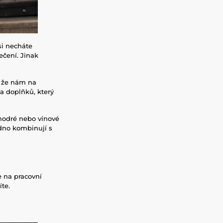
si necháte
ečení. Jinak
, že nám na
la doplňků, který
modré nebo vínové
adno kombinují s
 na pracovní
íte.