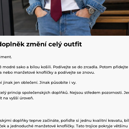
doplněk změní celý outfit
iment.
 modré sako a bílou košili. Podívejte se do zrcadla. Potom přidejte 
 nebo manžetové knoflíčky a podívejte se znovu.
jinak jen oblečení. Jinak působíte i vy.
 celý princip společenských doplňků. Nejsou středem pozornosti. 
it na vyšší úroveň.
kými doplňky teprve začínáte, pořiďte si jednu kvalitní kravatu, bí
k a jednoduché manžetové knoflíčky. Tato trojice pokryje většinu