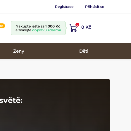
Registrace
Přihlásit se
0
ine
Nakupte ještě za
1 000 Kč
0 Kč
a získejte
dopravu zdarma
Ženy
Děti
světě: