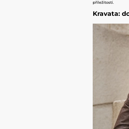
příležitostí.
Kravata: d