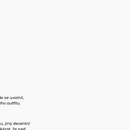
e se uvolnil,
ho outfitu.
u, jiný decentní
kázat, že nad