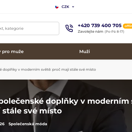
CZK
+420 739 400 705
offl
t, kategorie
Zavolejte nám
(Po-Pá 8-17)
y pro muže
Muži
 doplňky v moderním světě: proč mají stále své místo
polečenské doplňky v moderním 
 stále své místo
026
Společenská móda