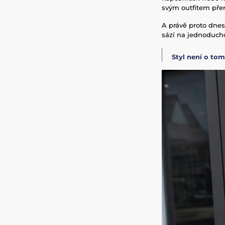
svým outfitem přem
A právě proto dnes
sází na jednoduchos
Styl není o tom