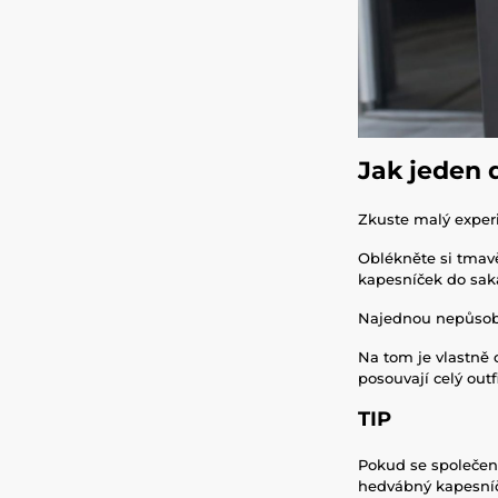
Jak jeden 
Zkuste malý exper
Oblékněte si tmavě
kapesníček do saka
Najednou nepůsobí 
Na tom je vlastně
posouvají celý outf
TIP
Pokud se společens
hedvábný kapesníče