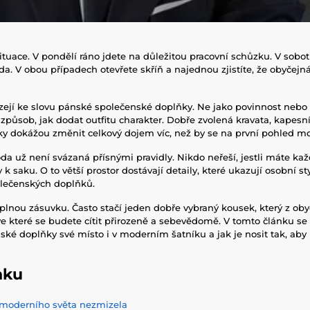
situace. V pondělí ráno jdete na důležitou pracovní schůzku. V sobo
a. V obou případech otevřete skříň a najednou zjistíte, že obyčejn
zejí ke slovu pánské společenské doplňky. Ne jako povinnost nebo 
o způsob, jak dodat outfitu charakter. Dobře zvolená kravata, kapes
y dokážou změnit celkový dojem víc, než by se na první pohled mo
 už není svázaná přísnými pravidly. Nikdo neřeší, jestli máte ka
y k saku. O to větší prostor dostávají detaily, které ukazují osobní st
olečenských doplňků.
plnou zásuvku. Často stačí jeden dobře vybraný kousek, který z oby
e které se budete cítit přirozeně a sebevědomě. V tomto článku se
ské doplňky své místo i v moderním šatníku a jak je nosit tak, aby
nku
 moderního světa nezmizela