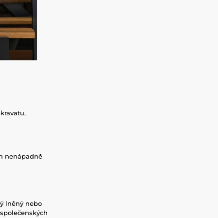
kravatu,
Jen nenápadně
lý lněný nebo
 společenských