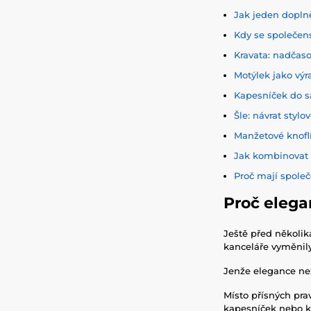
Jak jeden doplně
Kdy se společen
Kravata: nadčaso
Motýlek jako výr
Kapesníček do s
Šle: návrat stylo
Manžetové knofl
Jak kombinovat 
Proč mají spole
Proč elega
Ještě před několik
kanceláře vyměnily
Jenže elegance ne
Místo přísných pra
kapesníček nebo kv