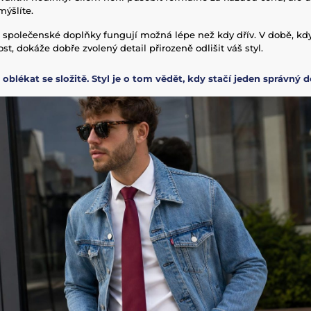
ýšlíte.
 společenské doplňky fungují možná lépe než kdy dřív. V době, kd
t, dokáže dobře zvolený detail přirozeně odlišit váš styl.
 oblékat se složitě. Styl je o tom vědět, kdy stačí jeden správný de