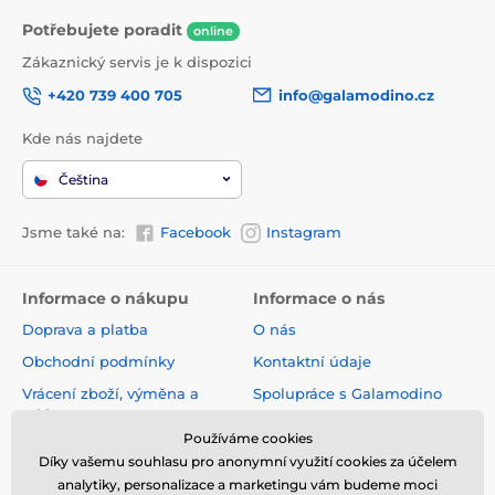
Potřebujete poradit
online
Zákaznický servis je k dispozici
+420 739 400 705
info@galamodino.cz
Kde nás najdete
Čeština
Jsme také na:
Facebook
Instagram
Informace o nákupu
Informace o nás
Doprava a platba
O nás
Obchodní podmínky
Kontaktní údaje
Vrácení zboží, výměna a
Spolupráce s Galamodino
reklamace
Zásady ochrany osobních
Používáme cookies
Online vrácení a reklamace
údajů
Díky vašemu souhlasu pro anonymní využití cookies za účelem
Sledování zásilky
analytiky, personalizace a marketingu vám budeme moci