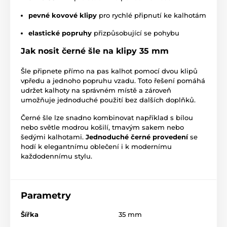
pevné kovové klipy
pro rychlé připnutí ke kalhotám
elastické popruhy
přizpůsobující se pohybu
Jak nosit černé šle na klipy 35 mm
Šle připnete přímo na pas kalhot pomocí dvou klipů
vpředu a jednoho popruhu vzadu. Toto řešení pomáhá
udržet kalhoty na správném místě a zároveň
umožňuje jednoduché použití bez dalších doplňků.
Černé šle lze snadno kombinovat například s bílou
nebo světle modrou košilí, tmavým sakem nebo
šedými kalhotami.
Jednoduché černé provedení
se
hodí k elegantnímu oblečení i k modernímu
každodennímu stylu.
Parametry
Šířka
35 mm