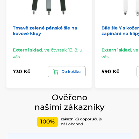
Tmavě zelené pánské šle na
Bílé šle Y s ko
kovové klipy
zapínání na klip
Externí sklad
,
ve čtvrtek 13. 8. u
Externí sklad
,
ve
vás
vás
730 Kč
590 Kč
Do košíku
Ověřeno
našimi zákazníky
zákazníků doporučuje
100%
náš obchod