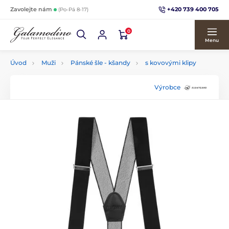
+420 739 400 705
Zavolejte nám
(Po-Pá 8-17)
0
Menu
Úvod
Muži
Pánské šle - kšandy
s kovovými klipy
Výrobce