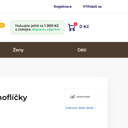
Registrace
Přihlásit se
0
ine
Nakupte ještě za
1 000 Kč
0 Kč
a získejte
dopravu zdarma
Ženy
Děti
oflíčky
Zobrazit další zboží ›