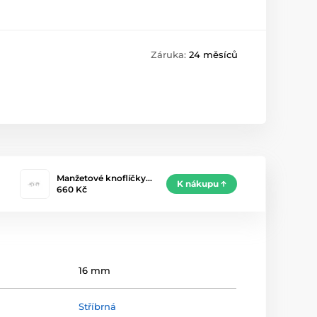
Záruka:
24 měsíců
Manžetové knoflíčky…
K nákupu
660 Kč
16 mm
Stříbrná