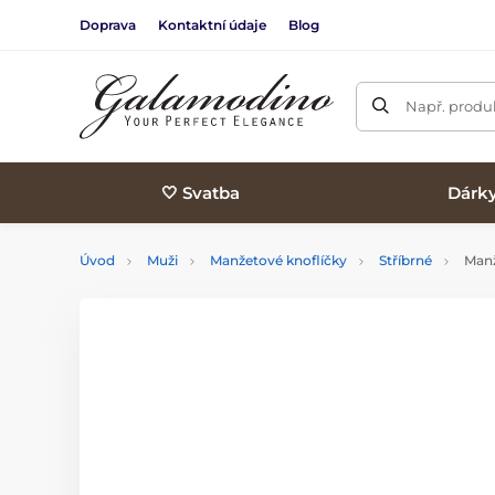
Doprava
Kontaktní údaje
Blog
Např. produk
🤍 Svatba
Dárk
Úvod
Muži
Manžetové knoflíčky
Stříbrné
Manž