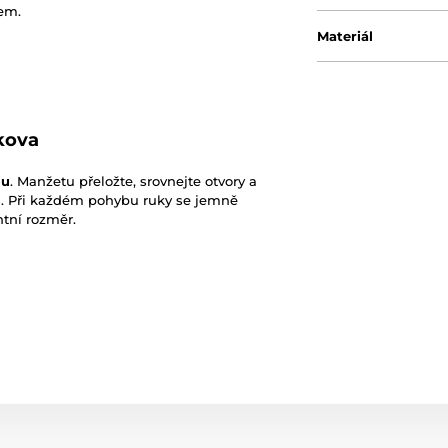
mem.
Materiál
kova
ou
. Manžetu přeložte, srovnejte otvory a
n. Při každém pohybu ruky se jemně
tní rozměr.