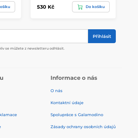
530 Kč
66
ošíku
Do košíku
Přihlásit
liv se můžete z newsletteru odhlásit.
pu
Informace o nás
O nás
Kontaktní údaje
eklamace
Spolupráce s Galamodino
e
Zásady ochrany osobních údajů