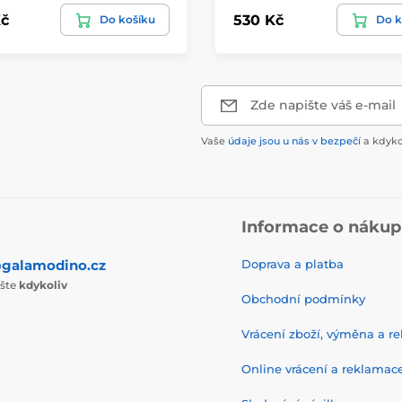
č
530 Kč
Do košíku
Do k
Zde napište váš e-mail
Vaše
údaje jsou u nás v bezpečí
a kdyko
Informace o náku
galamodino.cz
Doprava a platba
ište
kdykoliv
Obchodní podmínky
Vrácení zboží, výměna a r
Online vrácení a reklamac