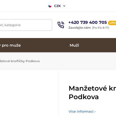
CZK
+420 739 400 705
offl
t, kategorie
Zavolejte nám
(Po-Pá 8-17)
y pro muže
Muži
etové knoflíčky Podkova
Manžetové kn
Podkova
Více informací ›