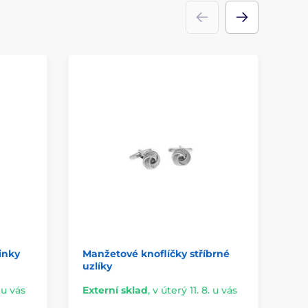
inky
Manžetové knoflíčky stříbrné
Ma
uzlíky
. u vás
Externí sklad
,
v úterý 11. 8. u vás
Ex