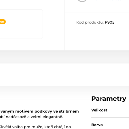
ine
Kód produktu:
P905
Parametry
Velikost
covaným motivem podkovy ve stříbrném
sobí nadčasově a velmi elegantně.
Barva
kvělá volba pro muže, kteří chtějí do