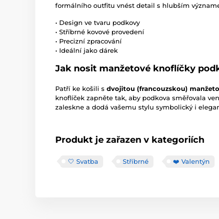
formálního outfitu vnést detail s hlubším význa
• Design ve tvaru podkovy
• Stříbrné kovové provedení
• Precizní zpracování
• Ideální jako dárek
Jak nosit manžetové knoflíčky pod
Patří ke košili s
dvojitou (francouzskou) manžet
knoflíček zapněte tak, aby podkova směřovala ve
zaleskne a dodá vašemu stylu symbolický i elegan
Produkt je zařazen v kategoriích
🤍 Svatba
Stříbrné
❤️ Valentýn