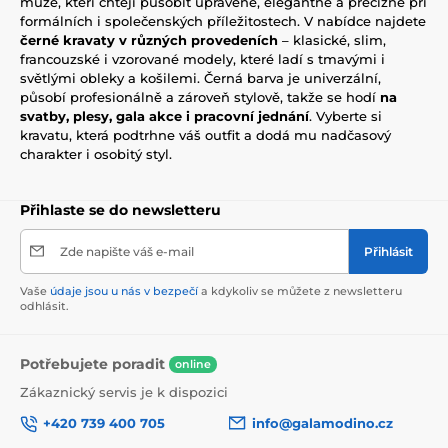
muže, kteří chtějí působit upraveně, elegantně a precizně při
formálních i společenských příležitostech. V nabídce najdete
černé kravaty v různých provedeních
– klasické, slim,
francouzské i vzorované modely, které ladí s tmavými i
světlými obleky a košilemi. Černá barva je univerzální,
působí profesionálně a zároveň stylově, takže se hodí
na
svatby, plesy, gala akce i pracovní jednání
. Vyberte si
kravatu, která podtrhne váš outfit a dodá mu nadčasový
charakter i osobitý styl.
Přihlaste se do newsletteru
Zde napište váš e-mail
Přihlásit
Vaše
údaje jsou u nás v bezpečí
a kdykoliv se můžete z newsletteru
odhlásit.
Potřebujete poradit
online
Zákaznický servis je k dispozici
+420 739 400 705
info@galamodino.cz