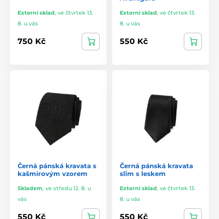
Externí sklad
,
ve čtvrtek 13.
Externí sklad
,
ve čtvrtek 13.
8. u vás
8. u vás
750 Kč
550 Kč
Černá pánská kravata s
Černá pánská kravata
kašmírovým vzorem
slim s leskem
Skladem
,
ve středu 12. 8. u
Externí sklad
,
ve čtvrtek 13.
vás
8. u vás
550 Kč
550 Kč