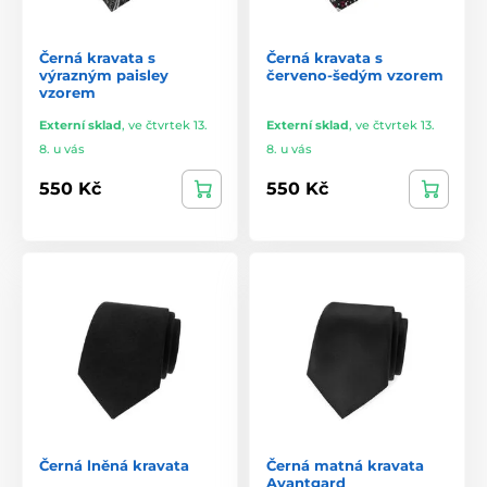
Černá kravata s
Černá kravata s
výrazným paisley
červeno-šedým vzorem
vzorem
Externí sklad
,
ve čtvrtek 13.
Externí sklad
,
ve čtvrtek 13.
8. u vás
8. u vás
550 Kč
550 Kč
Černá lněná kravata
Černá matná kravata
Avantgard