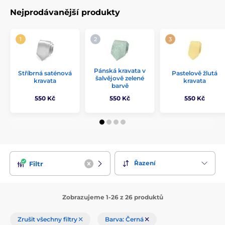
Nejprodávanější produkty
Pánská kravata v
Stříbrná saténová
Pastelově žlutá
šalvějově zelené
kravata
kravata
barvě
550 Kč
550 Kč
550 Kč
Řazení
Filtr
Zobrazujeme 1-26 z 26 produktů
Zrušit všechny filtry
Barva: Černá