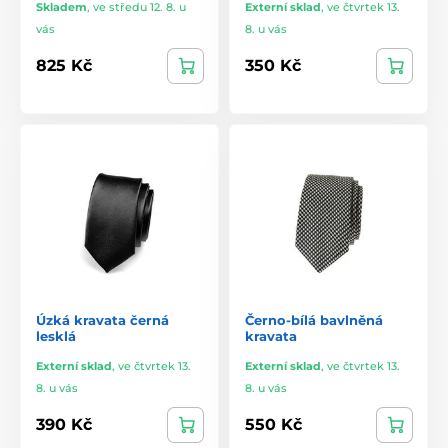
Skladem
,
ve středu 12. 8. u
Externí sklad
,
ve čtvrtek 13.
vás
8. u vás
825 Kč
350 Kč
Úzká kravata černá
Černo-bílá bavlněná
lesklá
kravata
Externí sklad
,
ve čtvrtek 13.
Externí sklad
,
ve čtvrtek 13.
8. u vás
8. u vás
390 Kč
550 Kč