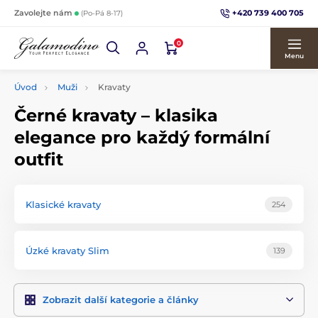
+420 739 400 705
Zavolejte nám
(Po-Pá 8-17)
0
Menu
Úvod
Muži
Kravaty
Černé kravaty – klasika
elegance pro každý formální
outfit
Klasické kravaty
254
Úzké kravaty Slim
139
Zobrazit další kategorie a články