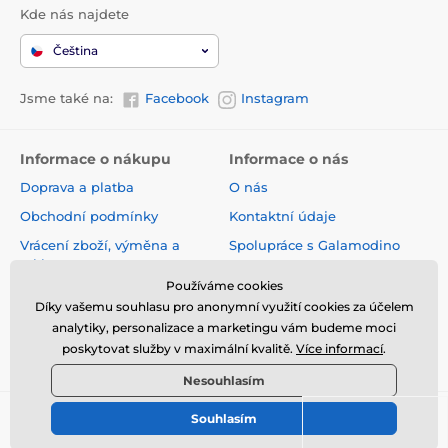
Kde nás najdete
Čeština
Jsme také na:
Facebook
Instagram
Informace o nákupu
Informace o nás
Doprava a platba
O nás
Obchodní podmínky
Kontaktní údaje
Vrácení zboží, výměna a
Spolupráce s Galamodino
reklamace
Zásady ochrany osobních
Používáme cookies
Online vrácení a reklamace
údajů
Díky vašemu souhlasu pro anonymní využití cookies za účelem
Sledování zásilky
analytiky, personalizace a marketingu vám budeme moci
poskytovat služby v maximální kvalitě.
Více informací
.
Nejčastější dotazy
Nesouhlasím
Souhlasím
© 2026 www.galamodino.cz ⦁ E-shop vytvořila
SIMPLIA.cz