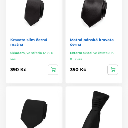
Kravata slim černá
Matná pánská kravata
matná
černá
Skladem
,
ve středu 12. 8. u
Externí sklad
,
ve čtvrtek 13.
vás
8. u vás
390 Kč
350 Kč