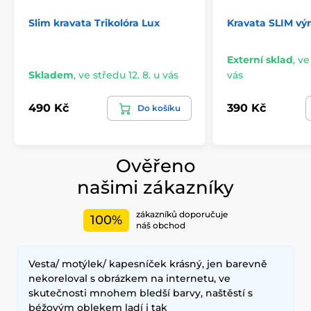
Slim kravata Trikolóra Lux
Kravata SLIM vý
Externí sklad
,
ve
Skladem
,
ve středu 12. 8. u vás
vás
490 Kč
390 Kč
Do košíku
Ověřeno
našimi zákazníky
zákazníků doporučuje
100%
náš obchod
Vesta/ motýlek/ kapesníček krásný, jen barevně
nekoreloval s obrázkem na internetu, ve
skutečnosti mnohem bledší barvy, naštěstí s
béžovým oblekem ladí i tak