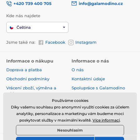
+420 739 400 705
info@galamodino.cz
Kde nás najdete
Čeština
Jsme také na:
Facebook
Instagram
Informace o nákupu
Informace o nás
Doprava a platba
O nás
Obchodní podmínky
Kontaktní údaje
Vrácení zboží, výměna a
Spolupráce s Galamodino
reklamace
Zásady ochrany osobních
Používáme cookies
Online vrácení a reklamace
údajů
Díky vašemu souhlasu pro anonymní využití cookies za účelem
Sledování zásilky
analytiky, personalizace a marketingu vám budeme moci
poskytovat služby v maximální kvalitě.
Více informací
.
Nejčastější dotazy
Nesouhlasím