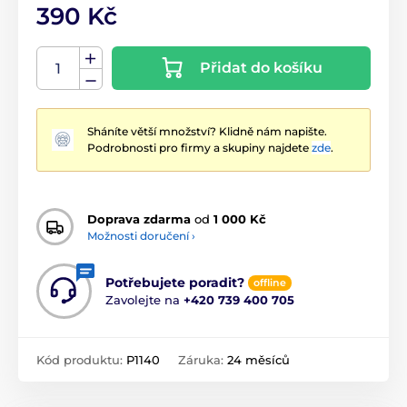
390 Kč
Přidat do košíku
Sháníte větší množství? Klidně nám napište.
Podrobnosti pro firmy a skupiny najdete
zde
.
Doprava zdarma
od
1 000 Kč
Možnosti doručení ›
Potřebujete poradit?
offline
Zavolejte na
+420 739 400 705
Kód produktu:
P1140
Záruka:
24 měsíců