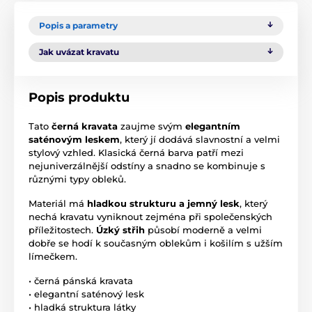
Popis a parametry
Jak uvázat kravatu
Popis produktu
Tato
černá kravata
zaujme svým
elegantním
saténovým leskem
, který jí dodává slavnostní a velmi
stylový vzhled. Klasická černá barva patří mezi
nejuniverzálnější odstíny a snadno se kombinuje s
různými typy obleků.
Materiál má
hladkou strukturu a jemný lesk
, který
nechá kravatu vyniknout zejména při společenských
příležitostech.
Úzký střih
působí moderně a velmi
dobře se hodí k současným oblekům i košilím s užším
límečkem.
• černá pánská kravata
• elegantní saténový lesk
• hladká struktura látky