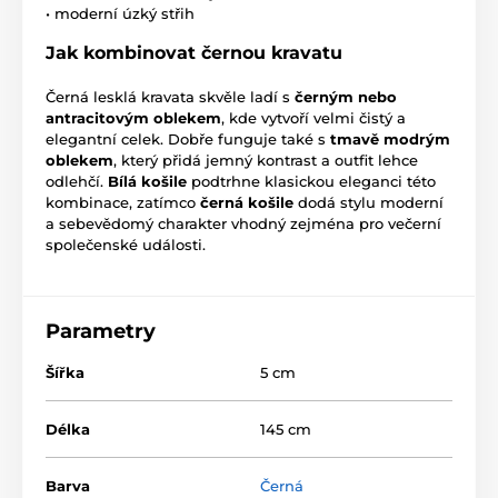
• moderní úzký střih
Jak kombinovat černou kravatu
Černá lesklá kravata skvěle ladí s
černým nebo
antracitovým oblekem
, kde vytvoří velmi čistý a
elegantní celek. Dobře funguje také s
tmavě modrým
oblekem
, který přidá jemný kontrast a outfit lehce
odlehčí.
Bílá košile
podtrhne klasickou eleganci této
kombinace, zatímco
černá košile
dodá stylu moderní
a sebevědomý charakter vhodný zejména pro večerní
společenské události.
Parametry
Šířka
5 cm
Délka
145 cm
Barva
Černá