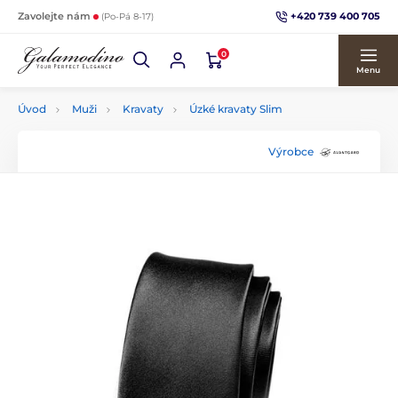
+420 739 400 705
Zavolejte nám
(Po-Pá 8-17)
0
Menu
Úvod
Muži
Kravaty
Úzké kravaty Slim
Výrobce