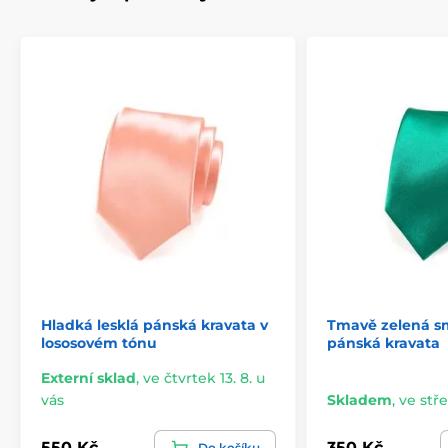
Hladká lesklá pánská kravata v
Tmavě zelená s
lososovém tónu
pánská kravata
Externí sklad
,
ve čtvrtek 13. 8. u
vás
Skladem
,
ve stře
550 Kč
350 Kč
Do košíku