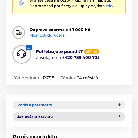
Sháníte větší množství? Klidně nám napište.
Podrobnosti pro firmy a skupiny najdete
zde
.
Doprava zdarma
od
1 000 Kč
Možnosti doručení ›
Potřebujete poradit?
offline
Zavolejte na
+420 739 400 705
Kód produktu:
P6318
Záruka:
24 měsíců
Popis a parametry
Jak uvázat kravatu
Popis produktu