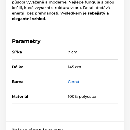
působí vyváženě a moderně. Nejlépe funguje s bílou
košilí, která zvýrazní strukturu vzoru. Detail dodává
energii bez přehnanosti. Výsledkem je
sebejistý a
elegantní vzhled
.
Parametry
Šířka
7 cm
Délka
145 cm
Barva
Černá
Materiál
100% polyester