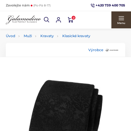
+420 739 400 705
Zavolejte nám
(Po-Pá 8-17)
0
Menu
Úvod
Muži
Kravaty
Klasické kravaty
Výrobce