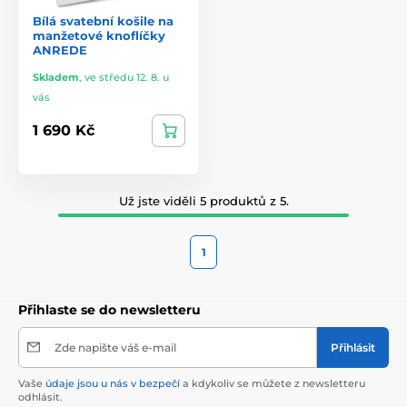
Bílá svatební košile na
manžetové knoflíčky
ANREDE
Skladem
,
ve středu 12. 8. u
vás
1 690 Kč
Už jste viděli 5 produktů z 5.
1
Přihlaste se do newsletteru
Zde napište váš e-mail
Přihlásit
Vaše
údaje jsou u nás v bezpečí
a kdykoliv se můžete z newsletteru
odhlásit.