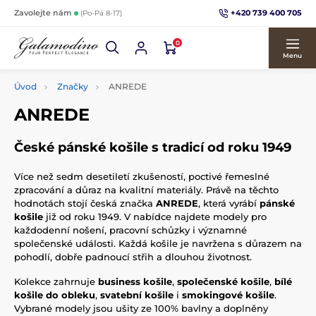
+420 739 400 705
Zavolejte nám
(Po-Pá 8-17)
0
Menu
Úvod
Značky
ANREDE
ANREDE
České pánské košile s tradicí od roku 1949
Více než sedm desetiletí zkušeností, poctivé řemeslné
zpracování a důraz na kvalitní materiály. Právě na těchto
hodnotách stojí česká značka
ANREDE
, která vyrábí
pánské
košile
již od roku 1949. V nabídce najdete modely pro
každodenní nošení, pracovní schůzky i významné
společenské události. Každá košile je navržena s důrazem na
pohodlí, dobře padnoucí střih a dlouhou životnost.
Kolekce zahrnuje
business košile
,
společenské košile
,
bílé
košile do obleku
,
svatební košile
i
smokingové košile
.
Vybrané modely jsou ušity ze 100% bavlny a doplněny