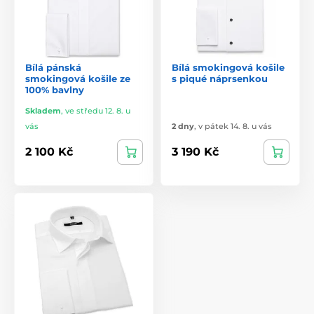
Bílá pánská
Bílá smokingová košile
smokingová košile ze
s piqué náprsenkou
100% bavlny
Skladem
,
ve středu 12. 8. u
vás
2 dny
,
v pátek 14. 8. u vás
2 100 Kč
3 190 Kč