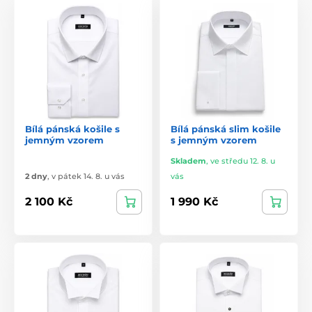
Bílá pánská košile s
Bílá pánská slim košile
jemným vzorem
s jemným vzorem
Skladem
,
ve středu 12. 8. u
2 dny
,
v pátek 14. 8. u vás
vás
2 100 Kč
1 990 Kč