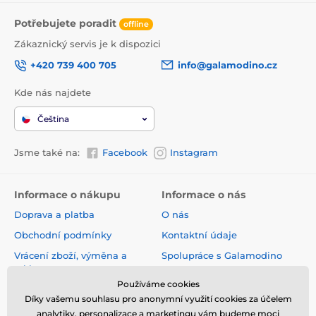
Potřebujete poradit
offline
Zákaznický servis je k dispozici
+420 739 400 705
info@galamodino.cz
Kde nás najdete
Čeština
Jsme také na:
Facebook
Instagram
Informace o nákupu
Informace o nás
Doprava a platba
O nás
Obchodní podmínky
Kontaktní údaje
Vrácení zboží, výměna a
Spolupráce s Galamodino
reklamace
Zásady ochrany osobních
Používáme cookies
Online vrácení a reklamace
údajů
Díky vašemu souhlasu pro anonymní využití cookies za účelem
Sledování zásilky
analytiky, personalizace a marketingu vám budeme moci