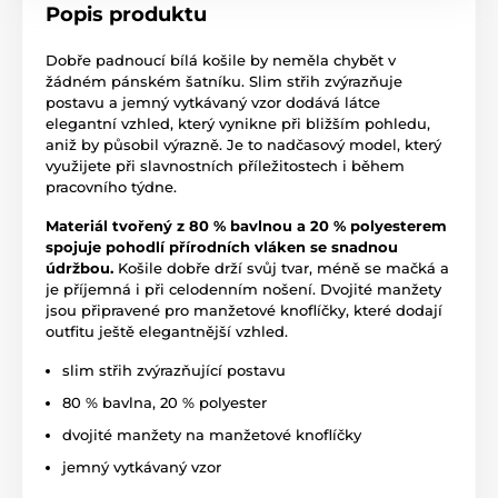
Popis produktu
Dobře padnoucí bílá košile by neměla chybět v
žádném pánském šatníku. Slim střih zvýrazňuje
postavu a jemný vytkávaný vzor dodává látce
elegantní vzhled, který vynikne při bližším pohledu,
aniž by působil výrazně. Je to nadčasový model, který
využijete při slavnostních příležitostech i během
pracovního týdne.
Materiál tvořený z 80 % bavlnou a 20 % polyesterem
spojuje pohodlí přírodních vláken se snadnou
údržbou.
Košile dobře drží svůj tvar, méně se mačká a
je příjemná i při celodenním nošení. Dvojité manžety
jsou připravené pro manžetové knoflíčky, které dodají
outfitu ještě elegantnější vzhled.
slim střih zvýrazňující postavu
80 % bavlna, 20 % polyester
dvojité manžety na manžetové knoflíčky
jemný vytkávaný vzor