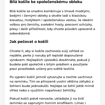
Bílá košile ke společenskému obleku
Bílá košile se snadno kombinuje s tmavě modrými,
šedými i černými obleky a skvěle ladí s klasickou
kravatou, motýlkem i společenskou vestou. Je ideální
volbou pro ženichy, svatební hosty, pracovní schůzky,
plesy i další příležitosti, kdy chcete působit upraveně a
sebevědomě.
Jak pečovat o košili
Chcete-li, aby si košile zachovala svůj vzhled co
nejdéle, perte ji naruby při teplotě doporučené
výrobcem. Nejlepších výsledků dosáhnete, pokud ji
budete prát společně s bílým prádlem a použijete
prací prostředek určený pro světlé textilie.
Po vyprání košili jemně vytvarujte a nechte uschnout
na ramínku. Tím se přirozeně uvolní většina záhybů a
žehlení bude jednodušší. Nejlépe se žehlí ještě mírně
vlhká nebo s využitím napařovací žehličky.
Pokud košili právě nenosíte, ukládejte ji na širší
ramínko se zapnutým horním knoflíkem. Límec i