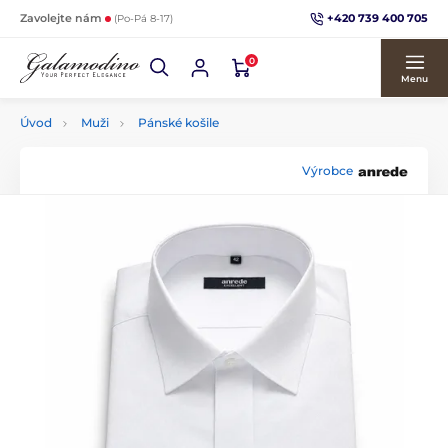
+420 739 400 705
Zavolejte nám
(Po-Pá 8-17)
0
Menu
Úvod
Muži
Pánské košile
Výrobce