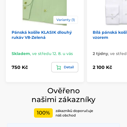
Varianty (1)
Pánská košile KLASIK dlouhý
Bílá pánská koš
rukáv V8-Zelená
vzorem
Skladem
,
ve středu 12. 8. u vás
2 týdny
,
ve střed
750 Kč
2 100 Kč
Detail
Ověřeno
našimi zákazníky
zákazníků doporučuje
100%
náš obchod