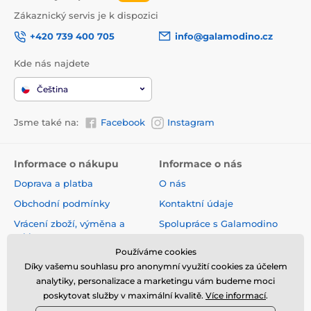
Zákaznický servis je k dispozici
+420 739 400 705
info@galamodino.cz
Kde nás najdete
Čeština
Jsme také na:
Facebook
Instagram
Informace o nákupu
Informace o nás
Doprava a platba
O nás
Obchodní podmínky
Kontaktní údaje
Vrácení zboží, výměna a
Spolupráce s Galamodino
reklamace
Zásady ochrany osobních
Používáme cookies
Online vrácení a reklamace
údajů
Díky vašemu souhlasu pro anonymní využití cookies za účelem
Sledování zásilky
analytiky, personalizace a marketingu vám budeme moci
poskytovat služby v maximální kvalitě.
Více informací
.
Nejčastější dotazy