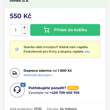
čtvrtek 13. 8.
550 Kč
Přidat do košíku
Sháníte větší množství? Klidně nám napište.
Podrobnosti pro firmy a skupiny najdete
zde
.
Doprava zdarma
od
1 000 Kč
Možnosti doručení ›
Potřebujete poradit?
offline
Zavolejte na
+420 739 400 705
Kód produktu:
P1151
Záruka:
24 měsíců