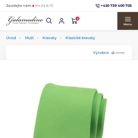
+420 739 400 705
Zavolejte nám
(Po-Pá 8-17)
0
Menu
Úvod
Muži
Kravaty
Klasické kravaty
Výrobce