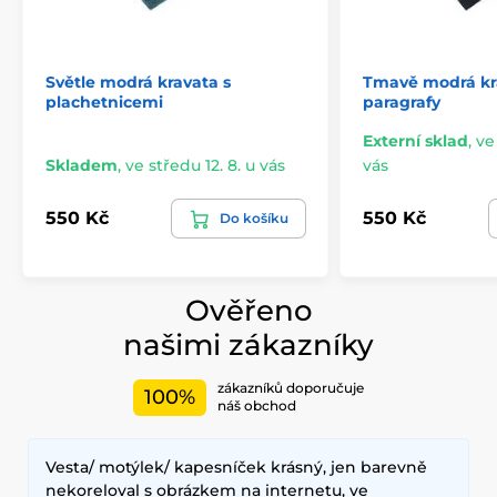
Světle modrá kravata s
Tmavě modrá kr
plachetnicemi
paragrafy
Externí sklad
,
ve
Skladem
,
ve středu 12. 8. u vás
vás
550 Kč
550 Kč
Do košíku
Ověřeno
našimi zákazníky
zákazníků doporučuje
100%
náš obchod
Vesta/ motýlek/ kapesníček krásný, jen barevně
nekoreloval s obrázkem na internetu, ve