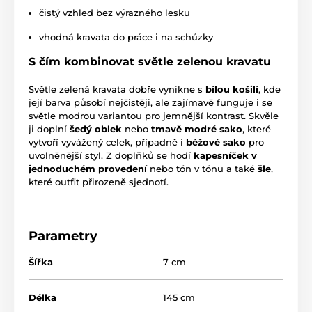
čistý vzhled bez výrazného lesku
vhodná kravata do práce i na schůzky
S čím kombinovat světle zelenou kravatu
Světle zelená kravata dobře vynikne s
bílou košilí
, kde
její barva působí nejčistěji, ale zajímavě funguje i se
světle modrou variantou pro jemnější kontrast. Skvěle
ji doplní
šedý oblek
nebo
tmavě modré sako
, které
vytvoří vyvážený celek, případně i
béžové sako
pro
uvolněnější styl. Z doplňků se hodí
kapesníček v
jednoduchém provedení
nebo tón v tónu a také
šle
,
které outfit přirozeně sjednotí.
Parametry
Šířka
7 cm
Délka
145 cm