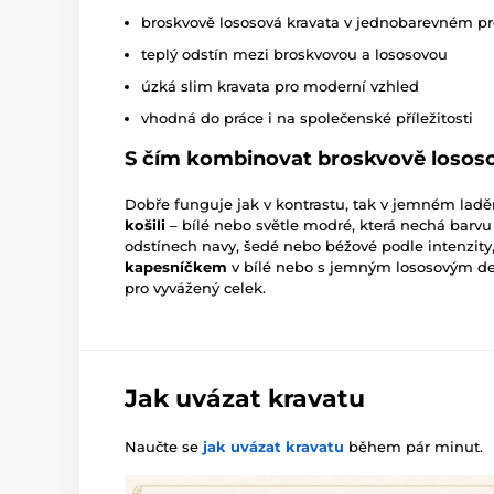
broskvově lososová kravata v jednobarevném p
teplý odstín mezi broskvovou a lososovou
úzká slim kravata pro moderní vzhled
vhodná do práce i na společenské příležitosti
S čím kombinovat broskvově losos
Dobře funguje jak v kontrastu, tak v jemném laděn
košili
– bílé nebo světle modré, která nechá barvu
odstínech navy, šedé nebo béžové podle intenzity,
kapesníčkem
v bílé nebo s jemným lososovým de
pro vyvážený celek.
Jak uvázat kravatu
Naučte se
jak uvázat kravatu
během pár minut.