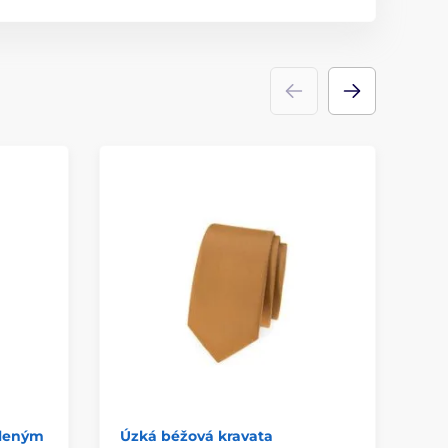
eleným
Úzká béžová kravata
Úz