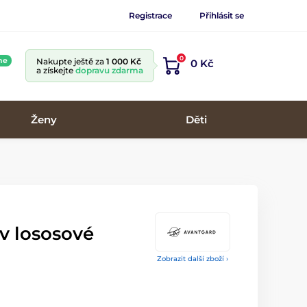
Registrace
Přihlásit se
0
ne
Nakupte ještě za
1 000 Kč
0 Kč
a získejte
dopravu zdarma
Ženy
Děti
v lososové
Zobrazit další zboží ›