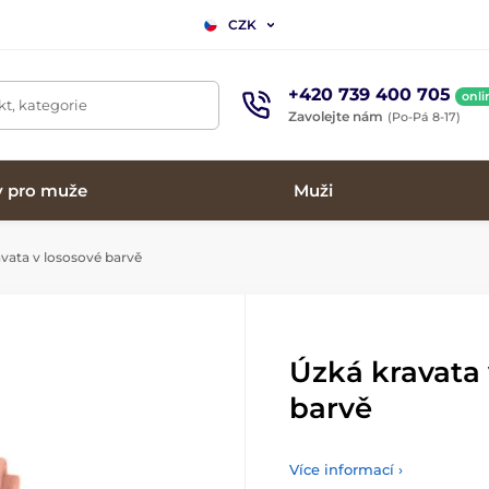
CZK
+420 739 400 705
onli
t, kategorie
Zavolejte nám
(Po-Pá 8-17)
y pro muže
Muži
vata v lososové barvě
Úzká kravata 
barvě
Více informací ›