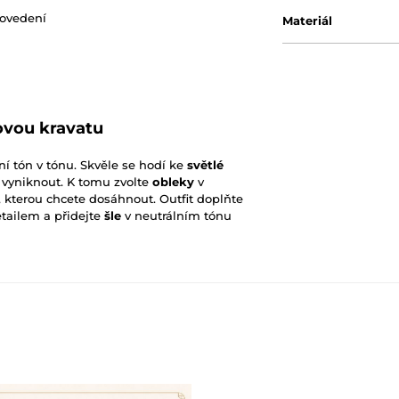
rovedení
Materiál
ovou kravatu
í tón v tónu. Skvěle se hodí ke
světlé
 vyniknout. K tomu zvolte
obleky
v
 kterou chcete dosáhnout. Outfit doplňte
tailem a přidejte
šle
v neutrálním tónu