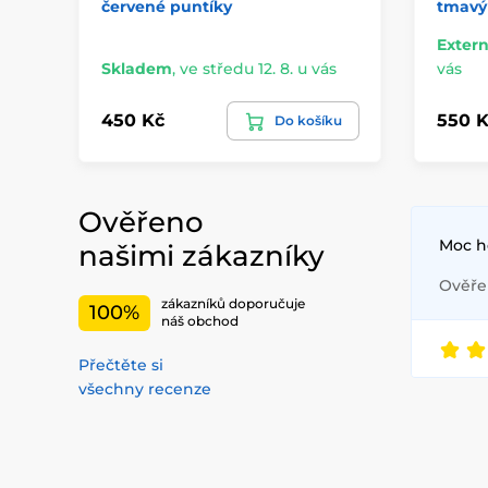
červené puntíky
tmavý
Extern
Skladem
,
ve středu 12. 8. u vás
vás
450 Kč
550 K
Do košíku
Ověřeno
Moc h
našimi zákazníky
Ověřen
zákazníků doporučuje
100%
náš obchod
Přečtěte si
všechny recenze