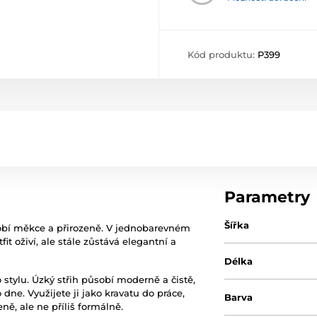
Kód produktu:
P399
Parametry
Šířka
obí měkce a přirozeně. V jednobarevném
tfit oživí, ale stále zůstává elegantní a
Délka
 stylu. Úzký střih působí moderně a čistě,
dne. Využijete ji jako kravatu do práce,
Barva
ě, ale ne příliš formálně.