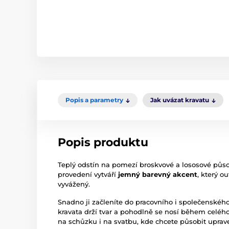
Popis a parametry
Jak uvázat kravatu
Popis produktu
Teplý odstín na pomezí broskvové a lososové půs
provedení vytváří
jemný barevný akcent
, který ou
vyvážený.
Snadno ji začleníte do pracovního i společenského
kravata drží tvar a pohodlně se nosí během celého 
na schůzku i na svatbu, kde chcete působit upraven