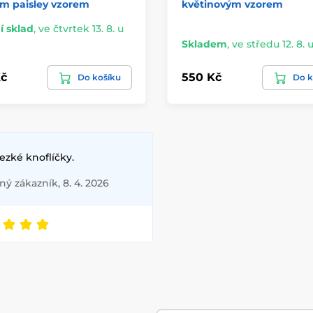
m paisley vzorem
květinovým vzorem
í sklad
,
ve čtvrtek 13. 8. u
Skladem
,
ve středu 12. 8. 
č
550 Kč
Do košíku
Do k
ezké knoflíčky.
ý zákazník, 8. 4. 2026