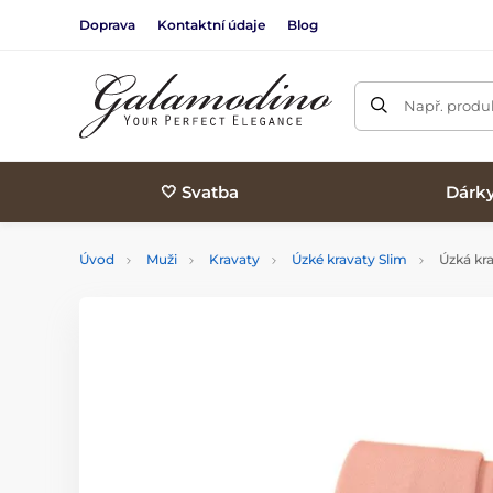
Doprava
Kontaktní údaje
Blog
Např. produk
🤍 Svatba
Dárk
Úvod
Muži
Kravaty
Úzké kravaty Slim
Úzká kra