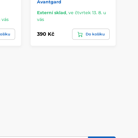
Avantgard
vz
Externí sklad
,
ve čtvrtek 13. 8. u
u vás
vás
Sk
390 Kč
49
ošíku
Do košíku