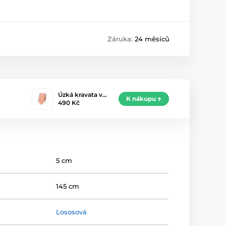
Záruka:
24 měsíců
Úzká kravata v…
K nákupu
490 Kč
5 cm
145 cm
Lososová