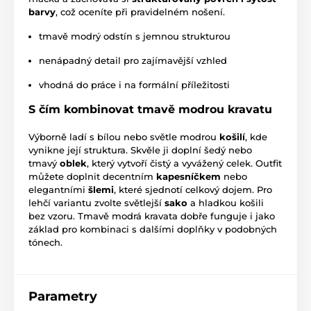
barvy
, což oceníte při pravidelném nošení.
tmavě modrý odstín s jemnou strukturou
nenápadný detail pro zajímavější vzhled
vhodná do práce i na formální příležitosti
S čím kombinovat tmavě modrou kravatu
Výborně ladí s bílou nebo světle modrou
košilí
, kde
vynikne její struktura. Skvěle ji doplní šedý nebo
tmavý
oblek
, který vytvoří čistý a vyvážený celek. Outfit
můžete doplnit decentním
kapesníčkem
nebo
elegantními
šlemi
, které sjednotí celkový dojem. Pro
lehčí variantu zvolte světlejší
sako
a hladkou košili
bez vzoru. Tmavě modrá kravata dobře funguje i jako
základ pro kombinaci s dalšími doplňky v podobných
tónech.
Parametry