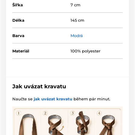
Šířka
7 cm
Délka
145 cm
Barva
Modrá
Materiál
100% polyester
Jak uvázat kravatu
Naučte se
jak uvázat kravatu
během pár minut.