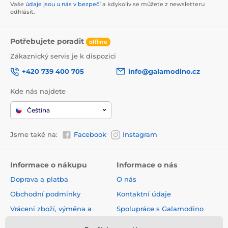
Vaše
údaje jsou u nás v bezpečí
a kdykoliv se můžete z newsletteru
odhlásit.
Potřebujete poradit
offline
Zákaznický servis je k dispozici
+420 739 400 705
info@galamodino.cz
Kde nás najdete
Čeština
Jsme také na:
Facebook
Instagram
Informace o nákupu
Informace o nás
Doprava a platba
O nás
Obchodní podmínky
Kontaktní údaje
Vrácení zboží, výměna a
Spolupráce s Galamodino
reklamace
Zásady ochrany osobních