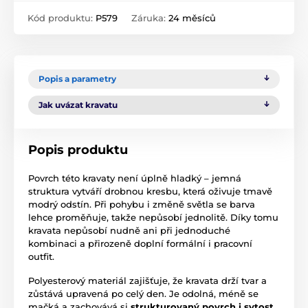
Kód produktu:
P579
Záruka:
24 měsíců
Popis a parametry
Jak uvázat kravatu
Popis produktu
Povrch této kravaty není úplně hladký – jemná
struktura vytváří drobnou kresbu, která oživuje tmavě
modrý odstín. Při pohybu i změně světla se barva
lehce proměňuje, takže nepůsobí jednolitě. Díky tomu
kravata nepůsobí nudně ani při jednoduché
kombinaci a přirozeně doplní formální i pracovní
outfit.
Polyesterový materiál zajišťuje, že kravata drží tvar a
zůstává upravená po celý den. Je odolná, méně se
mačká a zachovává si
strukturovaný povrch i sytost