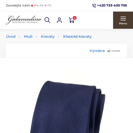
+420 739 400 705
Zavolejte nám
(Po-Pá 8-17)
0
Menu
Úvod
Muži
Kravaty
Klasické kravaty
Výrobce