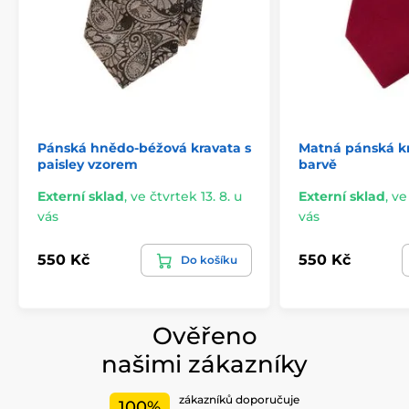
Pánská hnědo-béžová kravata s
Matná pánská kr
paisley vzorem
barvě
Externí sklad
,
ve čtvrtek 13. 8. u
Externí sklad
,
ve
vás
vás
550 Kč
550 Kč
Do košíku
Ověřeno
našimi zákazníky
zákazníků doporučuje
100%