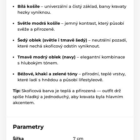
Bílá košile
– univerzální a čistý základ, barvy kravaty
hezky vyniknou.
Světle modrá košile
– jemný kontrast, který působí
svěže a přirozeně.
Šedý oblek (světle i tmavě šedý)
– neutrální pozadí,
které nechá skořicový odstín vyniknout.
Tmavě modrý oblek (navy)
– elegantní kombinace
s hlubokým tónem.
Béžové, khaki a zelené tóny
– přírodní, teplé vrstvy,
které ladí s hnědou a působí lifestyleově.
Tip:
Skořicová barva je teplá a přirozená — outfit drž
spíše hladký a jednoduchý, aby kravata byla hlavním
akcentem.
Parametry
Šířka
7 cm