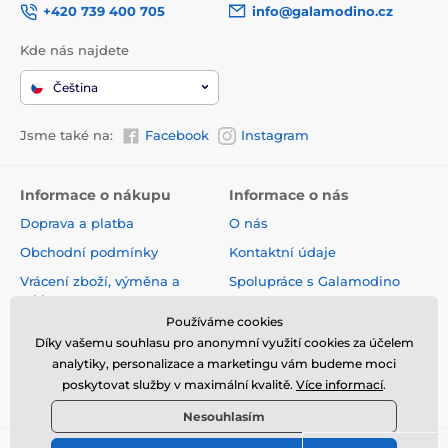
+420 739 400 705
info@galamodino.cz
Kde nás najdete
Čeština
Jsme také na:
Facebook
Instagram
Informace o nákupu
Informace o nás
Doprava a platba
O nás
Obchodní podmínky
Kontaktní údaje
Vrácení zboží, výměna a
Spolupráce s Galamodino
reklamace
Zásady ochrany osobních
Používáme cookies
Online vrácení a reklamace
údajů
Díky vašemu souhlasu pro anonymní využití cookies za účelem
Sledování zásilky
analytiky, personalizace a marketingu vám budeme moci
poskytovat služby v maximální kvalitě.
Více informací
.
Nejčastější dotazy
Nesouhlasím