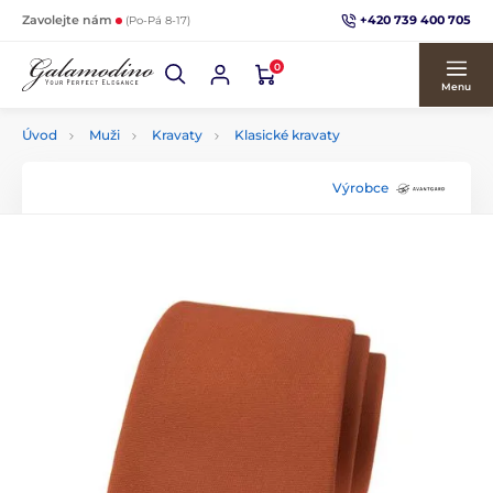
+420 739 400 705
Zavolejte nám
(Po-Pá 8-17)
0
Menu
Úvod
Muži
Kravaty
Klasické kravaty
Výrobce