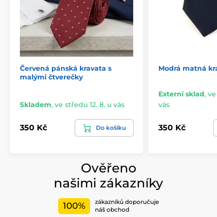
Červená pánská kravata s
Modrá matná kr
malými čtverečky
Externí sklad
,
ve
Skladem
,
ve středu 12. 8. u vás
vás
350 Kč
350 Kč
Do košíku
Ověřeno
našimi zákazníky
zákazníků doporučuje
100%
náš obchod