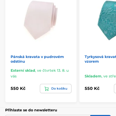
Pánská kravata v pudrovém
Tyrkysová krava
odstínu
vzorem
Externí sklad
,
ve čtvrtek 13. 8. u
vás
Skladem
,
ve stře
550 Kč
550 Kč
Do košíku
Přihlaste se do newsletteru