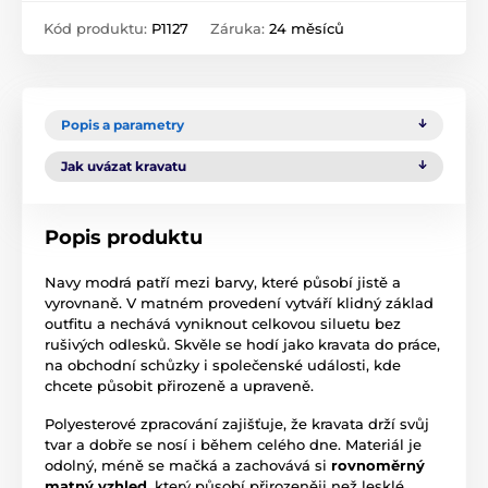
Kód produktu:
P1127
Záruka:
24 měsíců
Popis a parametry
Jak uvázat kravatu
Popis produktu
Navy modrá patří mezi barvy, které působí jistě a
vyrovnaně. V matném provedení vytváří klidný základ
outfitu a nechává vyniknout celkovou siluetu bez
rušivých odlesků. Skvěle se hodí jako kravata do práce,
na obchodní schůzky i společenské události, kde
chcete působit přirozeně a upraveně.
Polyesterové zpracování zajišťuje, že kravata drží svůj
tvar a dobře se nosí i během celého dne. Materiál je
odolný, méně se mačká a zachovává si
rovnoměrný
matný vzhled
, který působí přirozeněji než lesklé