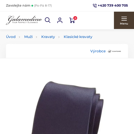
+420 739 400 705
Zavolejte nám
(Po-Pá 8-17)
0
Menu
Úvod
Muži
Kravaty
Klasické kravaty
Výrobce