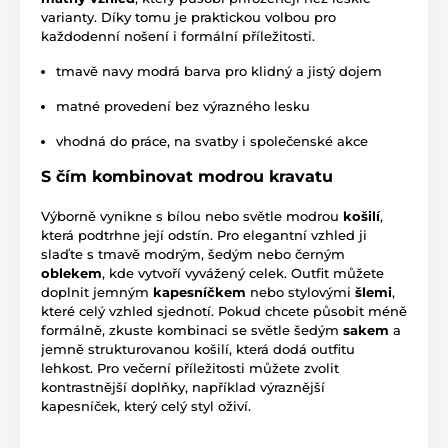
varianty. Díky tomu je praktickou volbou pro
každodenní nošení i formální příležitosti.
tmavě navy modrá barva pro klidný a jistý dojem
matné provedení bez výrazného lesku
vhodná do práce, na svatby i společenské akce
S čím kombinovat modrou kravatu
Výborně vynikne s bílou nebo světle modrou
košilí
,
která podtrhne její odstín. Pro elegantní vzhled ji
slaďte s tmavě modrým, šedým nebo černým
oblekem
, kde vytvoří vyvážený celek. Outfit můžete
doplnit jemným
kapesníčkem
nebo stylovými
šlemi
,
které celý vzhled sjednotí. Pokud chcete působit méně
formálně, zkuste kombinaci se světle šedým
sakem
a
jemně strukturovanou košilí, která dodá outfitu
lehkost. Pro večerní příležitosti můžete zvolit
kontrastnější doplňky, například výraznější
kapesníček, který celý styl oživí.