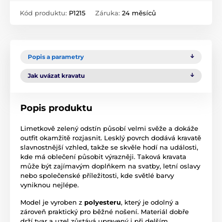
Kód produktu:
P1215
Záruka:
24 měsíců
Popis a parametry
Jak uvázat kravatu
Popis produktu
Limetkově zelený odstín působí velmi svěže a dokáže
outfit okamžitě rozjasnit. Lesklý povrch dodává kravatě
slavnostnější vzhled, takže se skvěle hodí na události,
kde má oblečení působit výrazněji. Taková kravata
může být zajímavým doplňkem na svatby, letní oslavy
nebo společenské příležitosti, kde světlé barvy
vyniknou nejlépe.
Model je vyroben z
polyesteru
, který je odolný a
zároveň praktický pro běžné nošení. Materiál dobře
drží tvar a uzel zůstává upravený i při delším