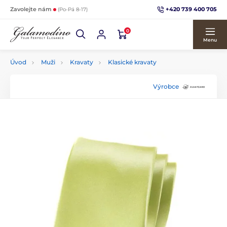
+420 739 400 705
Zavolejte nám
(Po-Pá 8-17)
0
Menu
Úvod
Muži
Kravaty
Klasické kravaty
Výrobce