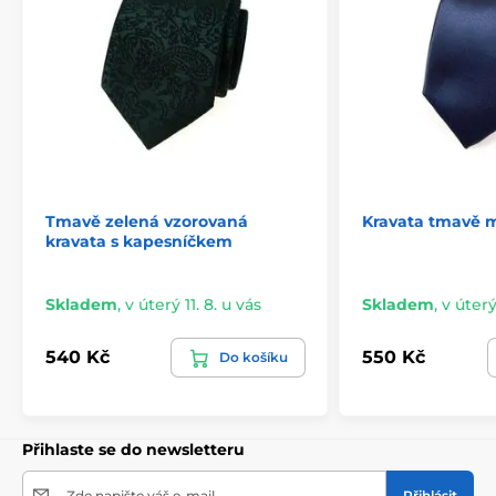
Tmavě zelená vzorovaná
Kravata tmavě 
kravata s kapesníčkem
Skladem
,
v úterý 11. 8. u vás
Skladem
,
v úterý
540 Kč
550 Kč
Do košíku
Přihlaste se do newsletteru
Zde napište váš e-mail
Přihlásit