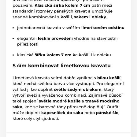
používání.
Klasická šířka kolem 7 cm
patří mezi
standardní rozměry pánských kravat a umožňuje
snadné kombinování s
košilí
,
sakem
i
obleky
.
jednobarevná kravata v svěžím
limetkovém odstínu
elegantní
lesklé provedení
vhodné na slavnostní
příležitosti
klasická
šířka kolem 7 cm
ke košili i k obleku
S čím kombinovat limetkovou kravatu
Limetková kravata velmi dobře vynikne s
bílou košilí
,
která nechá světlou barvu více vystoupit. Pro elegantní
vzhled ji lze doplnit
světle šedým oblekem
, který
vytvoří svěží a vyváženou kombinaci. Zajímavě působí
také spojení
světle modré košile
a
tmavě modrého
saka
, kde se barevné tóny přirozeně doplňují. Outfit
může doplnit
kapesníček do saka
nebo
pánské šle
,
které celý styl sjednotí.