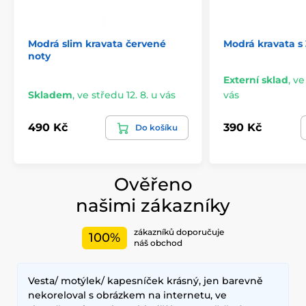
Modrá slim kravata červené
Modrá kravata s
noty
Externí sklad
,
ve
Skladem
,
ve středu 12. 8. u vás
vás
490 Kč
390 Kč
Do košíku
Ověřeno
našimi zákazníky
zákazníků doporučuje
100%
náš obchod
Vesta/ motýlek/ kapesníček krásný, jen barevně
nekoreloval s obrázkem na internetu, ve