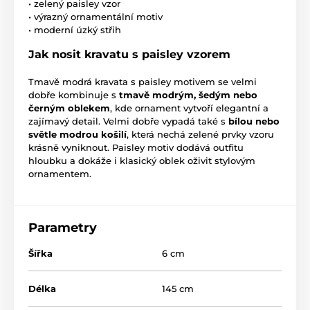
• zelený paisley vzor
• výrazný ornamentální motiv
• moderní úzký střih
Jak nosit kravatu s paisley vzorem
Tmavě modrá kravata s paisley motivem se velmi
dobře kombinuje s
tmavě modrým, šedým nebo
černým oblekem
, kde ornament vytvoří elegantní a
zajímavý detail. Velmi dobře vypadá také s
bílou nebo
světle modrou košilí
, která nechá zelené prvky vzoru
krásně vyniknout. Paisley motiv dodává outfitu
hloubku a dokáže i klasický oblek oživit stylovým
ornamentem.
Parametry
Šířka
6 cm
Délka
145 cm