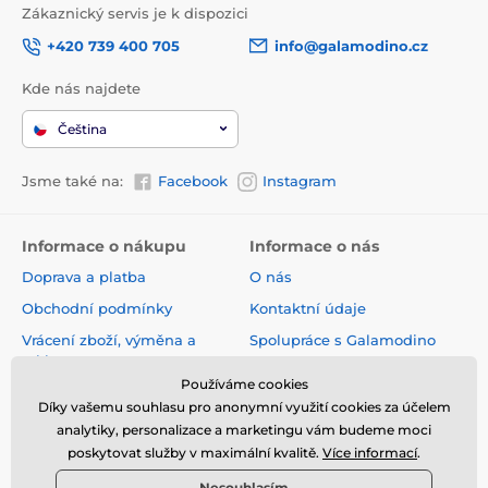
Zákaznický servis je k dispozici
+420 739 400 705
info@galamodino.cz
Kde nás najdete
Čeština
Jsme také na:
Facebook
Instagram
Informace o nákupu
Informace o nás
Doprava a platba
O nás
Obchodní podmínky
Kontaktní údaje
Vrácení zboží, výměna a
Spolupráce s Galamodino
reklamace
Zásady ochrany osobních
Používáme cookies
Online vrácení a reklamace
údajů
Díky vašemu souhlasu pro anonymní využití cookies za účelem
Sledování zásilky
analytiky, personalizace a marketingu vám budeme moci
poskytovat služby v maximální kvalitě.
Více informací
.
Nejčastější dotazy
Nesouhlasím