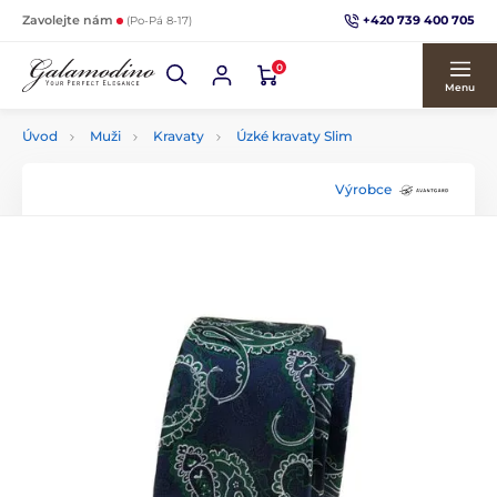
+420 739 400 705
Zavolejte nám
(Po-Pá 8-17)
0
Menu
Úvod
Muži
Kravaty
Úzké kravaty Slim
Výrobce