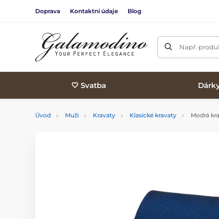
Doprava
Kontaktní údaje
Blog
Např. produk
🤍 Svatba
Dárk
Úvod
Muži
Kravaty
Klasické kravaty
Modrá kra