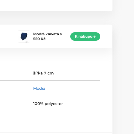
Modrá kravata s…
K nákupu
550 Kč
šířka 7 cm
Modrá
100% polyester