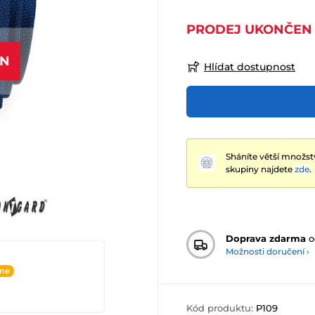
PRODEJ UKONČEN
EN
Hlídat dostupnost
Sháníte větší množst
skupiny najdete
zde
.
Doprava zdarma
o
Možnosti doručení ›
ine
Kód produktu:
P109