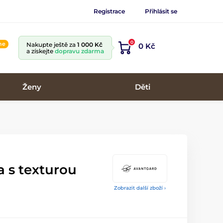
Registrace
Přihlásit se
0
ine
Nakupte ještě za
1 000 Kč
0 Kč
a získejte
dopravu zdarma
Ženy
Děti
 s texturou
Zobrazit další zboží ›