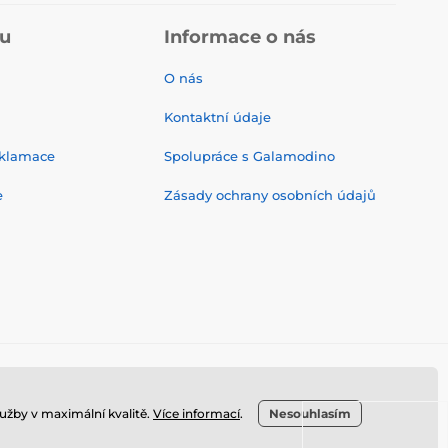
pu
Informace o nás
O nás
Kontaktní údaje
eklamace
Spolupráce s Galamodino
e
Zásady ochrany osobních údajů
užby v maximální kvalitě.
Více informací
.
Nesouhlasím