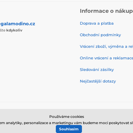
Informace o náku
galamodino.cz
Doprava a platba
ište
kdykoliv
Obchodní podmínky
Vrácení zboží, výměna a r
Online vrácení a reklamac
Sledování zásilky
Nejčastější dotazy
© 2026 www.galamodino.cz ⦁ E-shop vytvořila
SIMPLIA.cz
Používáme cookies
em analytiky, personalizace a marketingu vám budeme moci poskytovat sl
Souhlasím