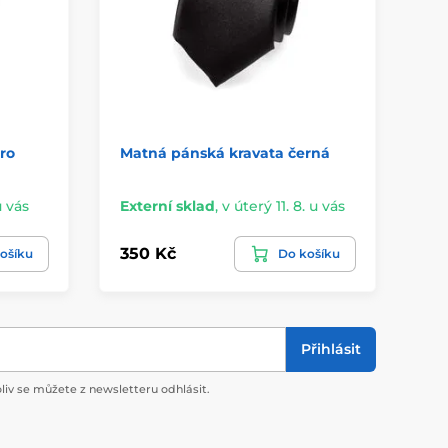
ro
Matná pánská kravata černá
Če
kv
u vás
Externí sklad
,
v úterý 11. 8. u vás
Sk
350 Kč
59
ošíku
Do košíku
Přihlásit
liv se můžete z newsletteru odhlásit.