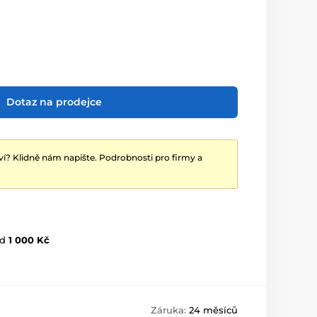
Dotaz na prodejce
ví? Klidně nám napište. Podrobnosti pro firmy a
d
1 000 Kč
Záruka:
24 měsíců