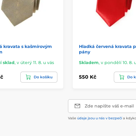
á kravata s kašmírovým
Hladká červená kravata p
m
pány
í sklad
,
v úterý 11. 8. u vás
Skladem
,
v pondělí 10. 8. 
č
550 Kč
Do košíku
Do k
Zde napište váš e-mail
Vaše
údaje jsou u nás v bezpečí
a kdyko