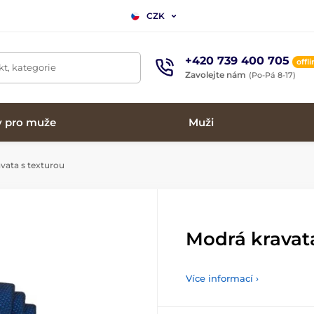
CZK
+420 739 400 705
offl
t, kategorie
Zavolejte nám
(Po-Pá 8-17)
y pro muže
Muži
vata s texturou
Modrá kravata
Více informací ›