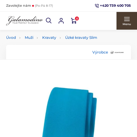
+420 739 400 705
Zavolejte nám
(Po-Pá 8-17)
0
Menu
Úvod
Muži
Kravaty
Úzké kravaty Slim
Výrobce