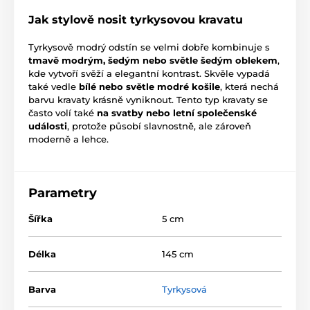
Jak stylově nosit tyrkysovou kravatu
Tyrkysově modrý odstín se velmi dobře kombinuje s
tmavě modrým, šedým nebo světle šedým oblekem
,
kde vytvoří svěží a elegantní kontrast. Skvěle vypadá
také vedle
bílé nebo světle modré košile
, která nechá
barvu kravaty krásně vyniknout. Tento typ kravaty se
často volí také
na svatby nebo letní společenské
události
, protože působí slavnostně, ale zároveň
moderně a lehce.
Parametry
Šířka
5 cm
Délka
145 cm
Barva
Tyrkysová