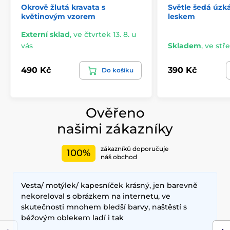
Okrově žlutá kravata s
Světle šedá úzká
květinovým vzorem
leskem
Externí sklad
,
ve čtvrtek 13. 8. u
vás
Skladem
,
ve stře
490 Kč
390 Kč
Do košíku
Ověřeno
našimi zákazníky
zákazníků doporučuje
100%
náš obchod
Vesta/ motýlek/ kapesníček krásný, jen barevně
nekoreloval s obrázkem na internetu, ve
skutečnosti mnohem bledší barvy, naštěstí s
béžovým oblekem ladí i tak