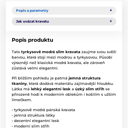
Popis a parametry
Jak uvázat kravatu
Popis produktu
Tato
tyrkysově modrá slim kravata
zaujme svou svěží
barvou, která stojí mezi modrou a tyrkysovou. Působí
výrazněji než klasická modrá kravata, ale zároveň
zůstává velmi elegantní.
Při bližším pohledu je patrná
jemná struktura
tkaniny
, která dodává materiálu zajímavější hloubku.
Látka má
lehký elegantní lesk
a
úzký slim střih
se
přirozeně hodí k moderním oblekům i košilím s užším
límečkem.
• tyrkysově modrá pánská kravata
• jemná struktura látky
• decentní elegantní lesk
• moderní slim střih