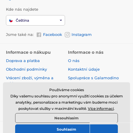
Kde nás najdete
Čeština
Jsme také na:
Facebook
Instagram
Informace o nákupu
Informace o nás
Doprava a platba
O nás
Obchodní podmínky
Kontaktní údaje
Vrácení zboží, výměna a
Spolupráce s Galamodino
reklamace
Zásady ochrany osobních
Používáme cookies
Online vrácení a reklamace
údajů
Díky vašemu souhlasu pro anonymní využití cookies za účelem
Sledování zásilky
analytiky, personalizace a marketingu vám budeme moci
poskytovat služby v maximální kvalitě.
Více informací
.
Nejčastější dotazy
Nesouhlasím
Souhlasím
© 2026 www.galamodino.cz ⦁ E-shop vytvořila
SIMPLIA.cz