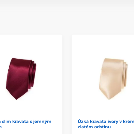
 slim kravata s jemným
Úzká kravata ivory v kré
m
zlatém odstínu