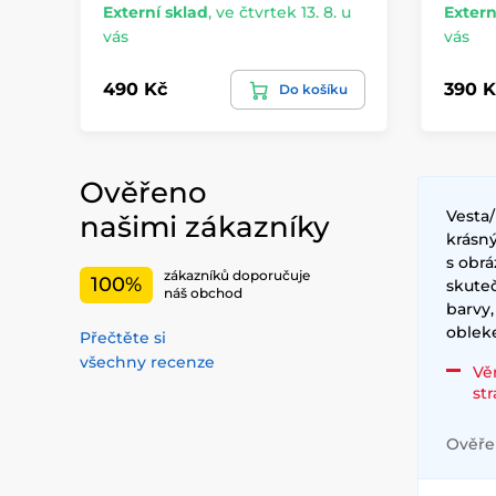
Externí sklad
,
ve čtvrtek 13. 8. u
Extern
vás
vás
490 Kč
390 K
Do košíku
Ověřeno
Vesta
našimi zákazníky
krásný
s obrá
zákazníků doporučuje
100%
skute
náš obchod
barvy,
obleke
Přečtěte si
všechny recenze
Vě
st
Ověřen