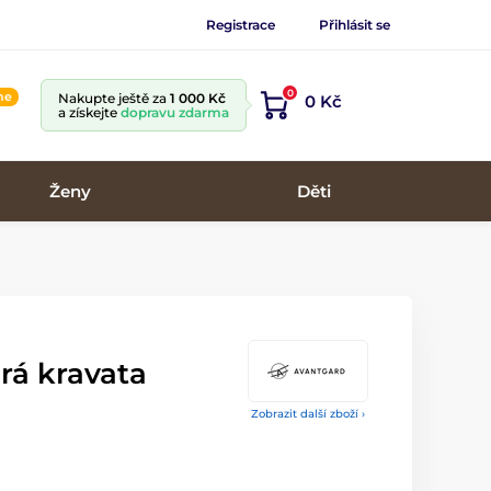
Registrace
Přihlásit se
0
ine
Nakupte ještě za
1 000 Kč
0 Kč
a získejte
dopravu zdarma
Ženy
Děti
á kravata
Zobrazit další zboží ›