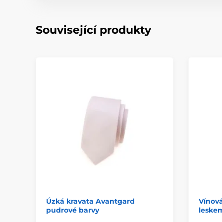
Související produkty
Úzká kravata Avantgard
Vínová
pudrové barvy
leske