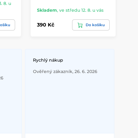
. 8. u
Skladem
,
ve středu 12. 8. u vás
Sk
390 Kč
55
ošíku
Do košíku
Rychlý nákup
Ověřený zákazník, 26. 6. 2026
26