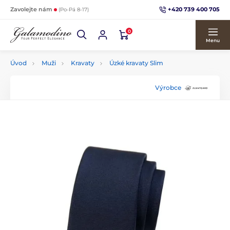
+420 739 400 705
Zavolejte nám
(Po-Pá 8-17)
0
Menu
Úvod
Muži
Kravaty
Úzké kravaty Slim
Výrobce