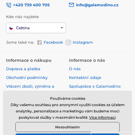
+420 739 400 705
info@galamodino.cz
Kde nás najdete
Čeština
Jsme také na:
Facebook
Instagram
Informace o nákupu
Informace o nás
Doprava a platba
O nás
Obchodní podmínky
Kontaktní údaje
Vrácení zboží, výměna a
Spolupráce s Galamodino
reklamace
Zásady ochrany osobních
Používáme cookies
Online vrácení a reklamace
údajů
Díky vašemu souhlasu pro anonymní využití cookies za účelem
Sledování zásilky
analytiky, personalizace a marketingu vám budeme moci
poskytovat služby v maximální kvalitě.
Více informací
.
Nejčastější dotazy
Nesouhlasím