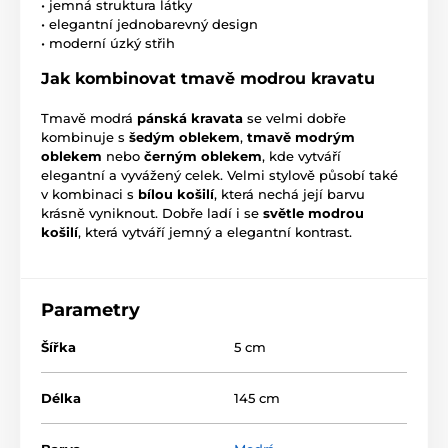
• jemná struktura látky
• elegantní jednobarevný design
• moderní úzký střih
Jak kombinovat tmavě modrou kravatu
Tmavě modrá
pánská kravata
se velmi dobře
kombinuje s
šedým oblekem
,
tmavě modrým
oblekem
nebo
černým oblekem
, kde vytváří
elegantní a vyvážený celek. Velmi stylově působí také
v kombinaci s
bílou košilí
, která nechá její barvu
krásně vyniknout. Dobře ladí i se
světle modrou
košilí
, která vytváří jemný a elegantní kontrast.
Parametry
Šířka
5 cm
Délka
145 cm