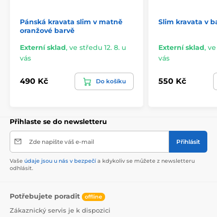
Pánská kravata slim v matně
Slim kravata v ba
oranžové barvě
Externí sklad
,
ve středu 12. 8. u
Externí sklad
,
ve
vás
vás
490 Kč
550 Kč
Do košíku
Přihlaste se do newsletteru
Zde napište váš e-mail
Přihlásit
Vaše
údaje jsou u nás v bezpečí
a kdykoliv se můžete z newsletteru
odhlásit.
Potřebujete poradit
offline
Zákaznický servis je k dispozici