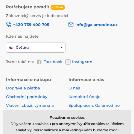
Potřebujete poradit
offline
Zákaznický servis je k dispozici
+420 739 400 705
info@galamodino.cz
Kde nás najdete
Čeština
Jsme také na:
Facebook
Instagram
Informace o nákupu
Informace o nás
Doprava a platba
O nás
Obchodní podmínky
Kontaktní údaje
Vrácení zboží, výměna a
Spolupráce s Galamodino
reklamace
Zásady ochrany osobních
Používáme cookies
Online vrácení a reklamace
údajů
Díky vašemu souhlasu pro anonymní využití cookies za účelem
Sledování zásilky
analytiky, personalizace a marketingu vám budeme moci