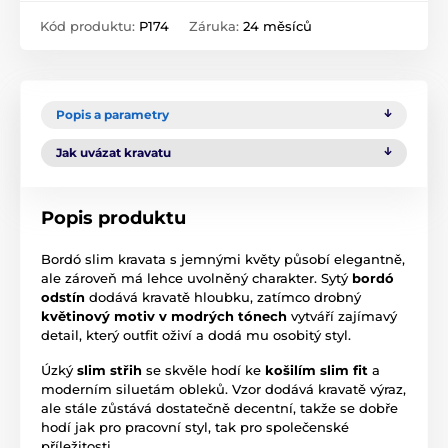
Kód produktu:
P174
Záruka:
24 měsíců
Popis a parametry
Jak uvázat kravatu
Popis produktu
Bordó slim kravata s jemnými květy působí elegantně,
ale zároveň má lehce uvolněný charakter. Sytý
bordó
odstín
dodává kravatě hloubku, zatímco drobný
květinový motiv v modrých tónech
vytváří zajímavý
detail, který outfit oživí a dodá mu osobitý styl.
Úzký
slim střih
se skvěle hodí ke
košilím slim fit
a
moderním siluetám obleků. Vzor dodává kravatě výraz,
ale stále zůstává dostatečně decentní, takže se dobře
hodí jak pro pracovní styl, tak pro společenské
příležitosti.