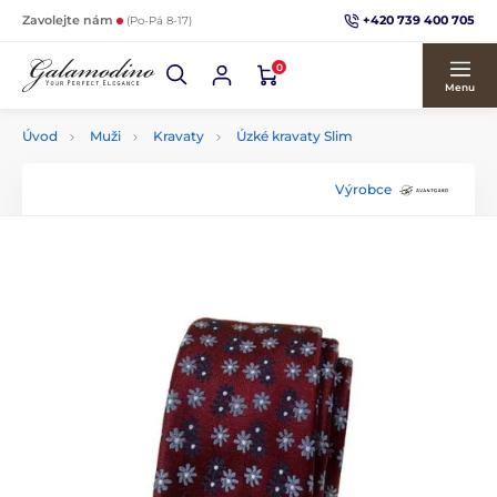
+420 739 400 705
Zavolejte nám
(Po-Pá 8-17)
0
Menu
Úvod
Muži
Kravaty
Úzké kravaty Slim
Výrobce