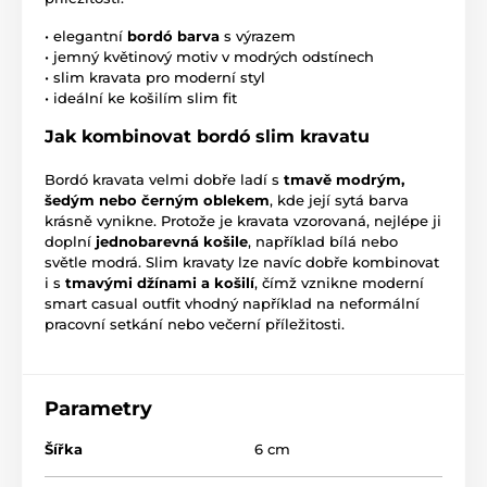
• elegantní
bordó barva
s výrazem
• jemný květinový motiv v modrých odstínech
• slim kravata pro moderní styl
• ideální ke košilím slim fit
Jak kombinovat bordó slim kravatu
Bordó kravata velmi dobře ladí s
tmavě modrým,
šedým nebo černým oblekem
, kde její sytá barva
krásně vynikne. Protože je kravata vzorovaná, nejlépe ji
doplní
jednobarevná košile
, například bílá nebo
světle modrá. Slim kravaty lze navíc dobře kombinovat
i s
tmavými džínami a košilí
, čímž vznikne moderní
smart casual outfit vhodný například na neformální
pracovní setkání nebo večerní příležitosti.
Parametry
Šířka
6 cm