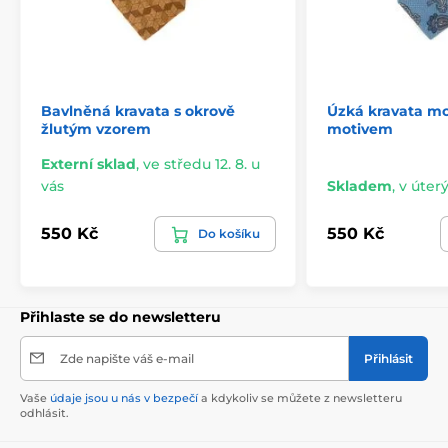
Bavlněná kravata s okrově
Úzká kravata mo
žlutým vzorem
motivem
Externí sklad
,
ve středu 12. 8. u
vás
Skladem
,
v úterý
550 Kč
550 Kč
Do košíku
Přihlaste se do newsletteru
Zde napište váš e-mail
Přihlásit
Vaše
údaje jsou u nás v bezpečí
a kdykoliv se můžete z newsletteru
odhlásit.