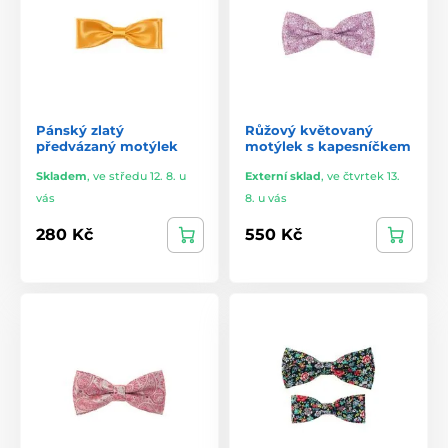
Pánský zlatý
Růžový květovaný
předvázaný motýlek
motýlek s kapesníčkem
Skladem
,
ve středu 12. 8. u
Externí sklad
,
ve čtvrtek 13.
vás
8. u vás
280 Kč
550 Kč