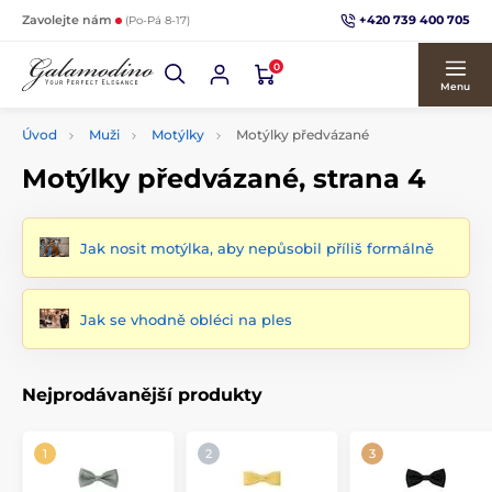
+420 739 400 705
Zavolejte nám
(Po-Pá 8-17)
0
Menu
Úvod
Muži
Motýlky
Motýlky předvázané
Motýlky předvázané, strana 4
Jak nosit motýlka, aby nepůsobil příliš formálně
Jak se vhodně obléci na ples
Nejprodávanější produkty