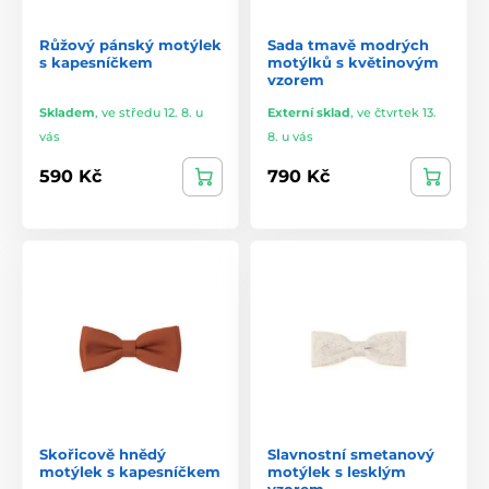
Růžový pánský motýlek
Sada tmavě modrých
s kapesníčkem
motýlků s květinovým
vzorem
Skladem
,
ve středu 12. 8. u
Externí sklad
,
ve čtvrtek 13.
vás
8. u vás
590 Kč
790 Kč
Skořicově hnědý
Slavnostní smetanový
motýlek s kapesníčkem
motýlek s lesklým
vzorem