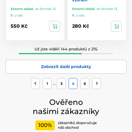
Externí sklad
,
ve čtvrtek 13.
Externí sklad
,
ve čtvrtek 13.
8. u vás
8. u vás
550 Kč
280 Kč
Už jste viděli 144 produktů z 215.
Zobrazit další produkty
…
1
3
4
6
Ověřeno
našimi zákazníky
zákazníků doporučuje
100%
náš obchod