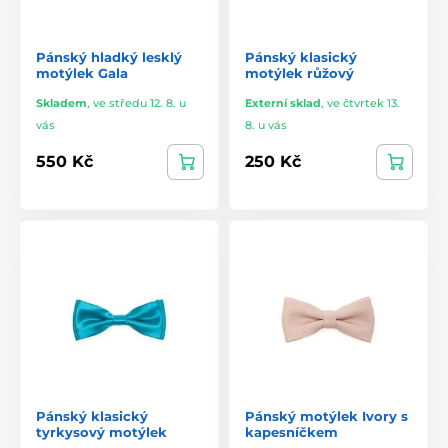
Pánský hladký lesklý
Pánský klasický
motýlek Gala
motýlek růžový
Skladem
,
ve středu 12. 8. u
Externí sklad
,
ve čtvrtek 13.
vás
8. u vás
550 Kč
250 Kč
Pánský klasický
Pánský motýlek Ivory s
tyrkysový motýlek
kapesníčkem