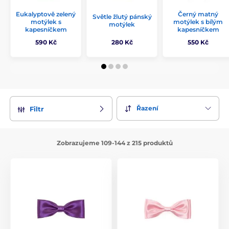
Eukalyptově zelený
Černý matný
Světle žlutý pánský
motýlek s
motýlek s bílým
motýlek
kapesníčkem
kapesníčkem
590 Kč
280 Kč
550 Kč
Řazení
Filtr
Zobrazujeme 109-144 z 215 produktů