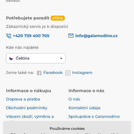
odhlásit.
Potřebujete poradit
offline
Zákaznický servis je k dispozici
+420 739 400 705
info@galamodino.cz
Kde nás najdete
Čeština
Jsme také na:
Facebook
Instagram
Informace o nákupu
Informace o nás
Doprava a platba
O nás
Obchodní podmínky
Kontaktní údaje
Vrácení zboží, výměna a
Spolupráce s Galamodino
reklamace
Zásady ochrany osobních
Používáme cookies
Online vrácení a reklamace
údajů