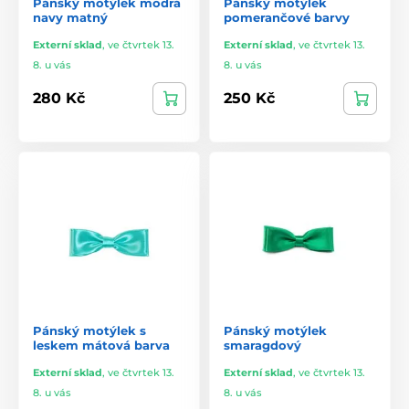
Pánský motýlek modrá
Pánský motýlek
navy matný
pomerančové barvy
Externí sklad
,
ve čtvrtek 13.
Externí sklad
,
ve čtvrtek 13.
8. u vás
8. u vás
280 Kč
250 Kč
Pánský motýlek s
Pánský motýlek
leskem mátová barva
smaragdový
Externí sklad
,
ve čtvrtek 13.
Externí sklad
,
ve čtvrtek 13.
8. u vás
8. u vás