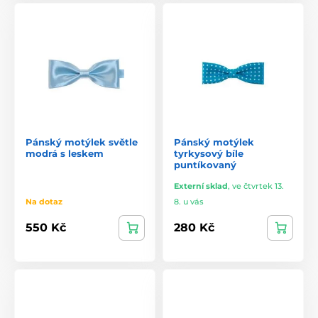
Pánský motýlek světle
Pánský motýlek
modrá s leskem
tyrkysový bíle
puntíkovaný
Externí sklad
,
ve čtvrtek 13.
Na dotaz
8. u vás
550 Kč
280 Kč