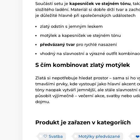
Součástí setu je
kapesníček ve stejném tónu
, ta
složitého ladění. Materiál si dobře drží tvar a za
je důležité hlavně při společenských událostech
zlatý odstín s jemným leskem
motýlek a kapesníček ve stejném tónu
předvázaný tvar
pro rychlé nasazení
vhodný na slavnostní a výrazné outfit kombinac
S čím kombinovat zlatý motýlek
Zlatá si nepotřebuje hledat prostor – sama si ho v
tmavšími prvky, kde vystoupí jako hlavní akcent c
tóny naopak vytváří jemnější, ale stále slavnostní 
působit výjimečně – večerní akce, svatby nebo udá
dojmu.
Produkt je zařazen v kategoriích
🤍 Svatba
Motýlky předvázané
❤️