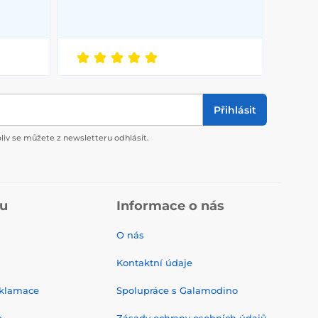
Přihlásit
liv se můžete z newsletteru odhlásit.
pu
Informace o nás
O nás
Kontaktní údaje
eklamace
Spolupráce s Galamodino