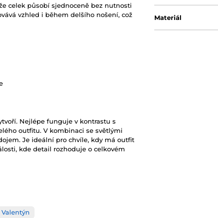
kže celek působí sjednoceně bez nutnosti
chovává vzhled i během delšího nošení, což
Materiál
e
ytvoří. Nejlépe funguje v kontrastu s
elého outfitu. V kombinaci se světlými
dojem. Je ideální pro chvíle, kdy má outfit
losti, kde detail rozhoduje o celkovém
 Valentýn