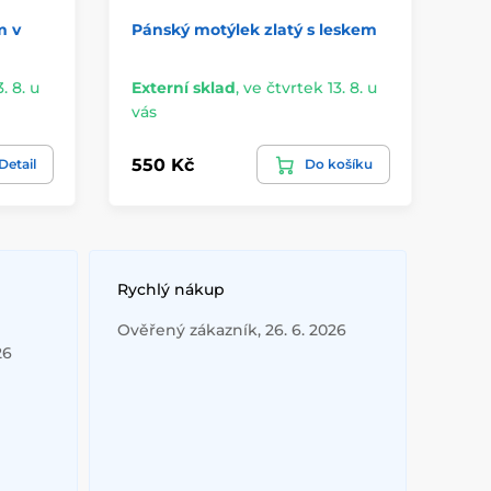
m v
Pánský motýlek zlatý s leskem
Hl
. 8. u
Externí sklad
,
ve čtvrtek 13. 8. u
Ex
vás
vá
550 Kč
28
Detail
Do košíku
Rychlý nákup
Ověřený zákazník, 26. 6. 2026
26