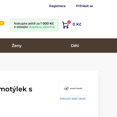
Registrace
Přihlásit se
0
ine
Nakupte ještě za
1 000 Kč
0 Kč
a získejte
dopravu zdarma
Ženy
Děti
motýlek s
Zobrazit další zboží ›