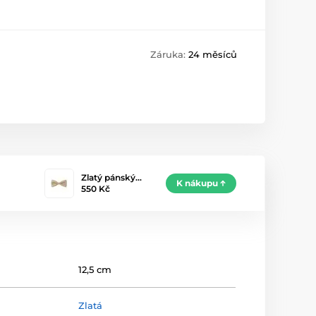
Záruka:
24 měsíců
Zlatý pánský…
K nákupu
550 Kč
12,5 cm
Zlatá