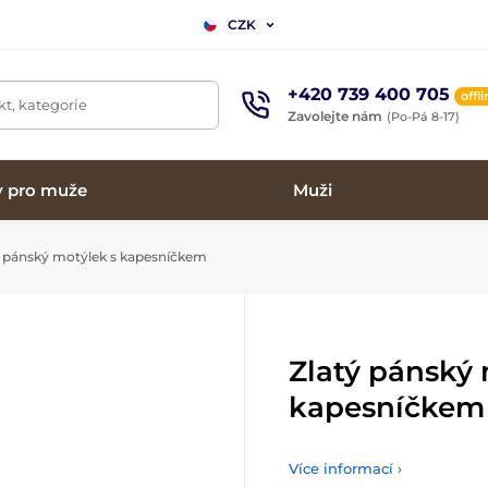
CZK
+420 739 400 705
offl
t, kategorie
Zavolejte nám
(Po-Pá 8-17)
y pro muže
Muži
 pánský motýlek s kapesníčkem
Zlatý pánský 
kapesníčkem
Více informací ›