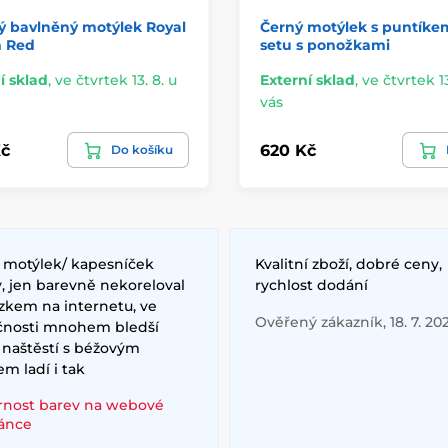
ý bavlněný motýlek Royal
Černý motýlek s puntíke
n Red
setu s ponožkami
í sklad
,
ve čtvrtek 13. 8. u
Externí sklad
,
ve čtvrtek 13
vás
č
620 Kč
Do košíku
/ motýlek/ kapesníček
Kvalitní zboží, dobré ceny,
, jen barevně nekoreloval
rychlost dodání
zkem na internetu, ve
Ověřený zákazník, 18. 7. 20
čnosti mnohem bledší
 naštěstí s béžovým
m ladí i tak
rnost barev na webové
ránce