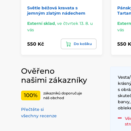
Světle béžová kravata s
Pánsk
jemným zlatým nádechem
Tarta
Externí sklad
,
ve čtvrtek 13. 8. u
Extern
vás
vás
550 Kč
550 K
Do košíku
Ověřeno
Vesta
našimi zákazníky
krásný
s obrá
zákazníků doporučuje
100%
skute
náš obchod
barvy,
obleke
Přečtěte si
všechny recenze
Vě
st