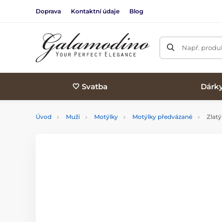
Doprava
Kontaktní údaje
Blog
Např. produk
🤍 Svatba
Dárk
Úvod
Muži
Motýlky
Motýlky předvázané
Zlatý