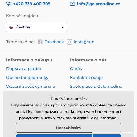
+420 739 400 705
info@galamodino.cz
Kde nás najdete
Čeština
Jsme také na:
Facebook
Instagram
Informace o nákupu
Informace o nás
Doprava a platba
O nás
Obchodní podmínky
Kontaktní údaje
Vrácení zboží, výměna a
Spolupráce s Galamodino
reklamace
Zásady ochrany osobních
Používáme cookies
Online vrácení a reklamace
údajů
Díky vašemu souhlasu pro anonymní využití cookies za účelem
Sledování zásilky
analytiky, personalizace a marketingu vám budeme moci
poskytovat služby v maximální kvalitě.
Více informací
.
Nejčastější dotazy
Nesouhlasím