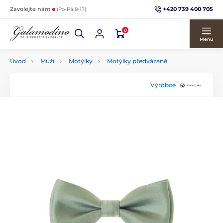
+420 739 400 705
Zavolejte nám
(Po-Pá 8-17)
0
Menu
Úvod
Muži
Motýlky
Motýlky předvázané
Výrobce