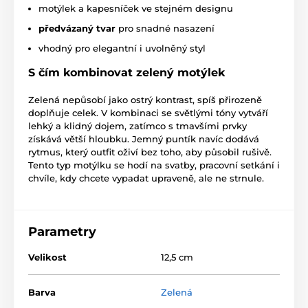
motýlek a kapesníček ve stejném designu
předvázaný tvar
pro snadné nasazení
vhodný pro elegantní i uvolněný styl
S čím kombinovat zelený motýlek
Zelená nepůsobí jako ostrý kontrast, spíš přirozeně
doplňuje celek. V kombinaci se světlými tóny vytváří
lehký a klidný dojem, zatímco s tmavšími prvky
získává větší hloubku. Jemný puntík navíc dodává
rytmus, který outfit oživí bez toho, aby působil rušivě.
Tento typ motýlku se hodí na svatby, pracovní setkání i
chvíle, kdy chcete vypadat upraveně, ale ne strnule.
Parametry
Velikost
12,5 cm
Barva
Zelená