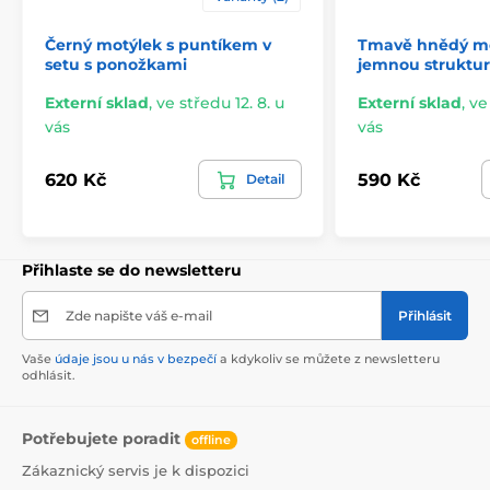
Černý motýlek s puntíkem v
Tmavě hnědý mo
setu s ponožkami
jemnou struktu
Externí sklad
,
ve středu 12. 8. u
Externí sklad
,
ve
vás
vás
620 Kč
590 Kč
Detail
Přihlaste se do newsletteru
Zde napište váš e-mail
Přihlásit
Vaše
údaje jsou u nás v bezpečí
a kdykoliv se můžete z newsletteru
odhlásit.
Potřebujete poradit
offline
Zákaznický servis je k dispozici