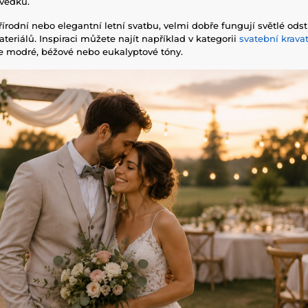
svědků.
írodní nebo elegantní letní svatbu, velmi dobře fungují světlé ods
teriálů. Inspiraci můžete najít například v kategorii
svatební krava
e modré, béžové nebo eukalyptové tóny.