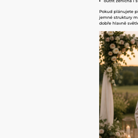
outfit ženicha i 
Pokud plánujete př
jemné struktury ma
dobře hlavně světl