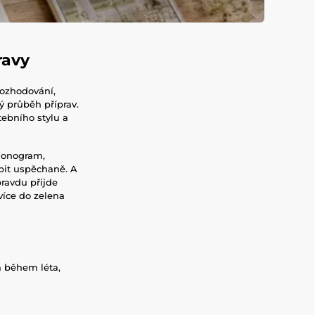
ravy
rozhodování,
ý průběh příprav.
tebního stylu a
rmonogram,
bit uspěchaně. A
pravdu přijde
více do zelena
a během léta,