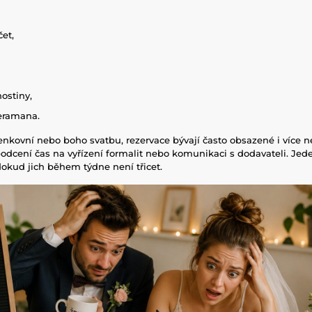
čet,
ostiny,
eramana.
nkovní nebo boho svatbu, rezervace bývají často obsazené i více n
dcení čas na vyřízení formalit nebo komunikaci s dodavateli. Jed
okud jich během týdne není třicet.