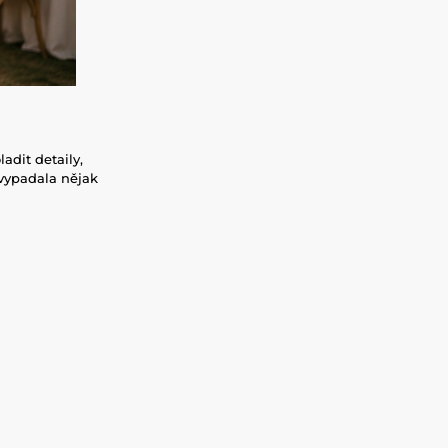
adit detaily,
 vypadala nějak