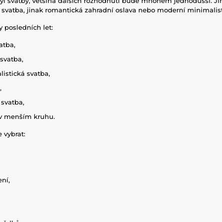
styl svatby, většina dalších rozhodnutí bude mnohem jednodušší. J
svatba, jinak romantická zahradní oslava nebo moderní minimalist
y posledních let:
atba,
 svatba,
istická svatba,
,
 svatba,
v menším kruhu.
 vybrat:
ní,