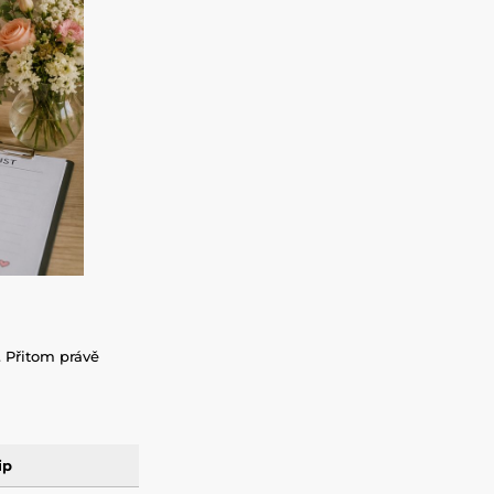
. Přitom právě
ip