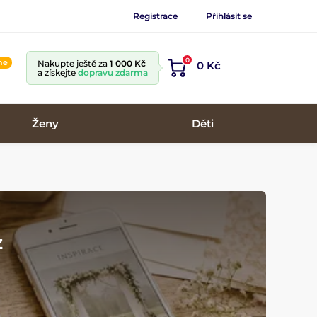
Registrace
Přihlásit se
0
ine
Nakupte ještě za
1 000 Kč
0 Kč
a získejte
dopravu zdarma
Ženy
Děti
z