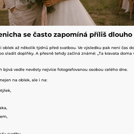
ženicha se často zapomíná příliš dlouho
 oblek až několik týdnů před svatbou. Ve výsledku pak není čas dol
ebo sladit doplňky. A přesně tehdy začíná známé: „Ta kravata doma
h bývá vedle nevěsty nejvíce fotografovanou osobou celého dne.
nejen na oblek, ale i na:
týlek,
aka,
kem,
ylu svatby.