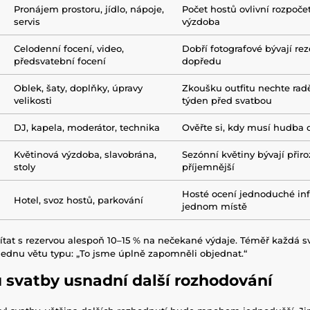
Pronájem prostoru, jídlo, nápoje,
Počet hostů ovlivní rozpoče
servis
výzdoba
Celodenní focení, video,
Dobří fotografové bývají rez
předsvatební focení
dopředu
Oblek, šaty, doplňky, úpravy
Zkoušku outfitu nechte radě
velikosti
týden před svatbou
DJ, kapela, moderátor, technika
Ověřte si, kdy musí hudba 
Květinová výzdoba, slavobrána,
Sezónní květiny bývají přiro
stoly
příjemnější
Hosté ocení jednoduché in
Hotel, svoz hostů, parkování
jednom místě
čítat s rezervou alespoň 10–15 % na nečekané výdaje. Téměř každá sv
ednu větu typu: „To jsme úplně zapomněli objednat.“
u svatby usnadní další rozhodování