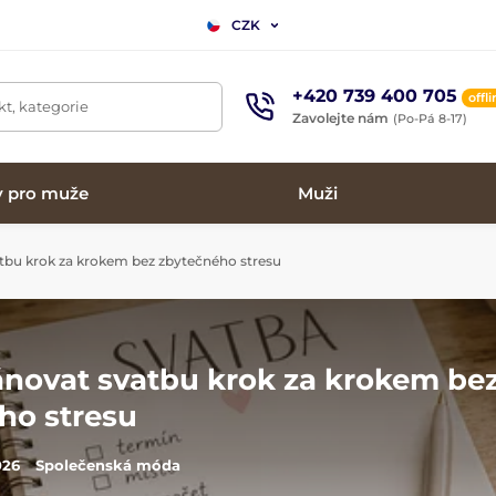
CZK
+420 739 400 705
offl
t, kategorie
Zavolejte nám
(Po-Pá 8-17)
y pro muže
Muži
tbu krok za krokem bez zbytečného stresu
ánovat svatbu krok za krokem be
ho stresu
026
Společenská móda