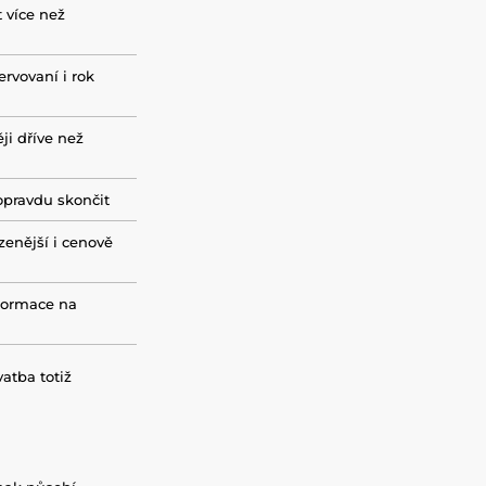
t více než
ervovaní i rok
ji dříve než
opravdu skončit
zenější i cenově
formace na
atba totiž