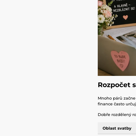
Rozpočet sv
Mnoho párů začne v
finance často urču
Dobře rozdělený r
Oblast svatby