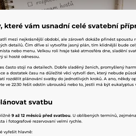
y, které vám usnadní celé svatební příp
atří mezi nejkrásnější období, ale zároveň dokáže přinést spoustu 
h detailů. Čím dříve si vytvoříte jasný plán, tím klidnější bude cel
místa nebo menu. Velkou roli hraje také atmosféra dne, sladění sva
rý si hosté odnesou.
es často stojí na detailech. Dobře sladěný ženich, promyšlený ha
e a dostatek času na důležité věci vytvoří den, který nebude půso
atí rozdělit plánování svatby do jednotlivých kroků. A ano, někdy o
 ve 22:30 řešit odstín ubrousků nebo to, jestli má být eukalyptus 
plánovat svatbu
ibližně
9 až 12 měsíců před svatbou
. U oblíbených termínů, zejmén
ta i fotografové rezervovaní velmi rychle.
é vyřešit hlavně: