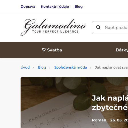
Doprava
Kontaktní údaje
Blog
Např. produk
🤍 Svatba
Dárk
Úvod
Blog
Společenská móda
Jak naplánovat sva
Jak napl
zbytečné
Roman
26. 05. 2