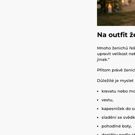
Na outfit 
Mnoho ženichů řeší
upravit velikost n
jinak.“
Přitom právě ženic
Důležité je myslet 
kravatu nebo mo
vestu,
kapesníček do s
sladění se svěd
pohodlné boty,
doplňky podle st