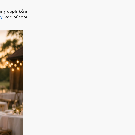
tíny doplňků a
ty
, kde působí