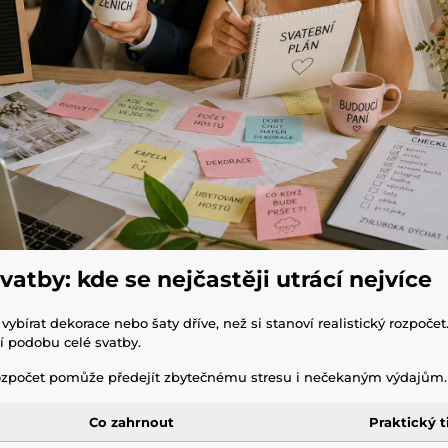
atby: kde se nejčastěji utrácí nejvíce
ybírat dekorace nebo šaty dříve, než si stanoví realistický rozpočet
jí podobu celé svatby.
ozpočet pomůže předejít zbytečnému stresu i nečekaným výdajům.
Co zahrnout
Praktický t