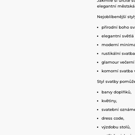
Jakmile si určíte 
elegantní městská 
Nejoblíbenější styl
přírodní boho sv
elegantní světlá
moderní minimal
rustikální svatba
glamour večerní
komorní svatba 
Styl svatby pomůže
barvy doplňků,
květiny,
svatební oznáme
dress code,
výzdobu stolů,