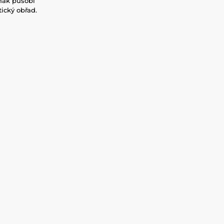
inak působí
ický obřad.