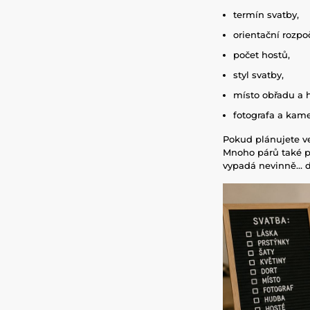
termín svatby,
orientační rozpo
počet hostů,
styl svatby,
místo obřadu a h
fotografa a kam
Pokud plánujete ve
Mnoho párů také po
vypadá nevinně… d