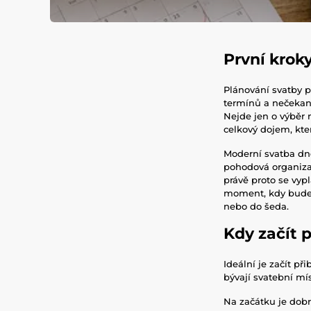
První krok
Plánování svatby p
termínů a nečekanýc
Nejde jen o výběr 
celkový dojem, kte
Moderní svatba dn
pohodová organizac
právě proto se vypl
moment, kdy budete
nebo do šeda.
Kdy začít 
Ideální je začít př
bývají svatební mís
Na začátku je dobr