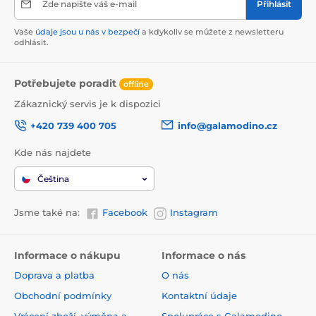
Zde napište váš e-mail
Přihlásit
Vaše
údaje jsou u nás v bezpečí
a kdykoliv se můžete z newsletteru
odhlásit.
Potřebujete poradit
offline
Zákaznický servis je k dispozici
+420 739 400 705
info@galamodino.cz
Kde nás najdete
Čeština
Jsme také na:
Facebook
Instagram
Informace o nákupu
Informace o nás
Doprava a platba
O nás
Obchodní podmínky
Kontaktní údaje
Vrácení zboží, výměna a
Spolupráce s Galamodino