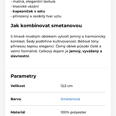
• matná, elegantní textura
• klasické vázání
•
kapesníček v setu
• přirozený a osobitý tvar uzlu
Jak kombinovat smetanovou
S tmavě modrým oblekem vytvoří jemný a harmonický
kontrast. Šedý podtrhne kultivovanost. Béžové tóny
přinesou teplou eleganci. Černý oblek působí čistě a
velmi formálně. Celkový dojem je
jemný, vyvážený a
slavnostní
.
Parametry
Velikost
12,5 cm
Barva
Smetanová
Materiál
100% polyester