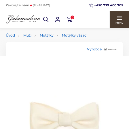
+420 739 400 705
Zavolejte nám
(Po-Pá 8-17)
0
Menu
Úvod
Muži
Motýlky
Motýlky vázací
Výrobce