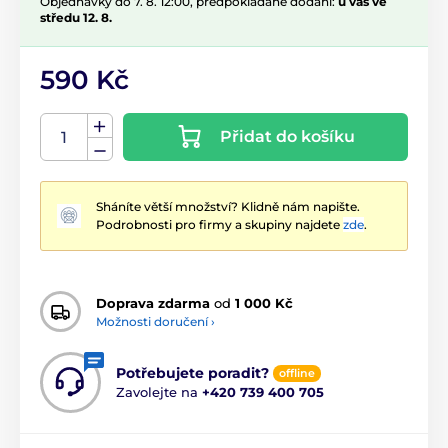
Objednávky do 7. 8. 12:00, předpokládané dodání:
u vás ve
středu 12. 8.
590 Kč
Přidat do košíku
Sháníte větší množství? Klidně nám napište.
Podrobnosti pro firmy a skupiny najdete
zde
.
Doprava zdarma
od
1 000 Kč
Možnosti doručení ›
Potřebujete poradit?
offline
Zavolejte na
+420 739 400 705