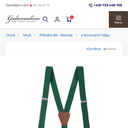
+420 739 400 705
Zavolejte nám
(Po-Pá 8-17)
0
Menu
Úvod
Muži
Pánské šle - kšandy
s kovovými klipy
Výrobce