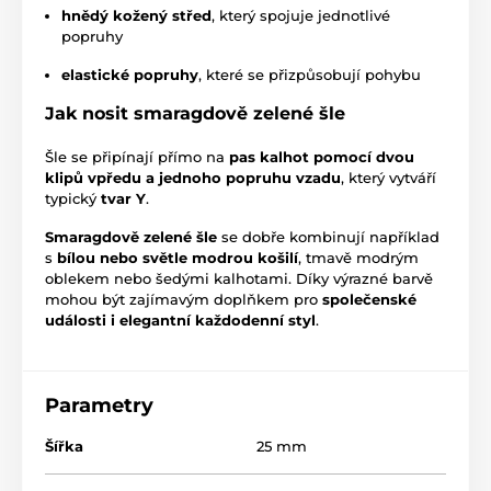
hnědý kožený střed
, který spojuje jednotlivé
popruhy
elastické popruhy
, které se přizpůsobují pohybu
Jak nosit smaragdově zelené šle
Šle se připínají přímo na
pas kalhot pomocí dvou
klipů vpředu a jednoho popruhu vzadu
, který vytváří
typický
tvar Y
.
Smaragdově zelené šle
se dobře kombinují například
s
bílou nebo světle modrou košilí
, tmavě modrým
oblekem nebo šedými kalhotami. Díky výrazné barvě
mohou být zajímavým doplňkem pro
společenské
události i elegantní každodenní styl
.
Parametry
Šířka
25 mm