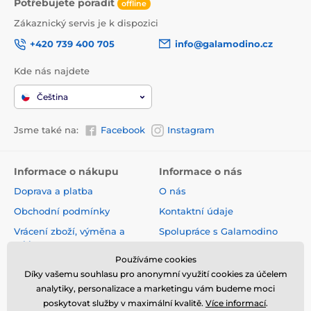
Potřebujete poradit
offline
Zákaznický servis je k dispozici
+420 739 400 705
info@galamodino.cz
Kde nás najdete
Čeština
Jsme také na:
Facebook
Instagram
Informace o nákupu
Informace o nás
Doprava a platba
O nás
Obchodní podmínky
Kontaktní údaje
Vrácení zboží, výměna a
Spolupráce s Galamodino
reklamace
Zásady ochrany osobních
Používáme cookies
Online vrácení a reklamace
údajů
Díky vašemu souhlasu pro anonymní využití cookies za účelem
Sledování zásilky
analytiky, personalizace a marketingu vám budeme moci
poskytovat služby v maximální kvalitě.
Více informací
.
Nejčastější dotazy