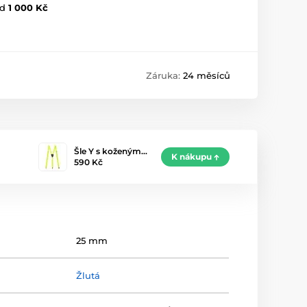
d
1 000 Kč
Záruka:
24 měsíců
Šle Y s koženým…
K nákupu
590 Kč
25 mm
Žlutá