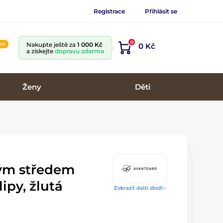
Registrace
Přihlásit se
0
ine
Nakupte ještě za
1 000 Kč
0 Kč
a získejte
dopravu zdarma
Ženy
Děti
ným středem
ipy, žlutá
Zobrazit další zboží ›