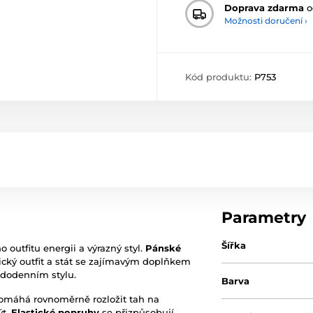
Doprava zdarma
o
Možnosti doručení ›
Kód produktu:
P753
Parametry
Šířka
 outfitu energii a výrazný styl.
Pánské
ický outfit a stát se zajímavým doplňkem
ždodenním stylu.
Barva
pomáhá rovnoměrně rozložit tah na
ýt.
Elastické popruhy
se přizpůsobují