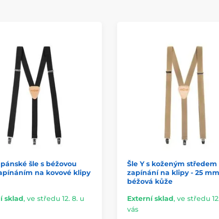
pánské šle s béžovou
Šle Y s koženým středem
apínáním na kovové klipy
zapínání na klipy - 25 mm
béžová kůže
í sklad
,
ve středu 12. 8. u
Externí sklad
,
ve středu 12.
vás