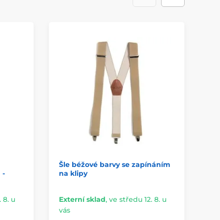
Šle béžové barvy se zapínáním
Mo
 -
na klipy
pu
 8. u
Externí sklad
,
ve středu 12. 8. u
Ex
vás
vá