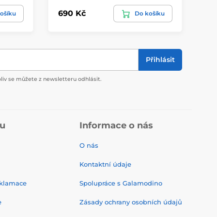
690 Kč
59
ošíku
Do košíku
Přihlásit
liv se můžete z newsletteru odhlásit.
pu
Informace o nás
O nás
Kontaktní údaje
eklamace
Spolupráce s Galamodino
e
Zásady ochrany osobních údajů