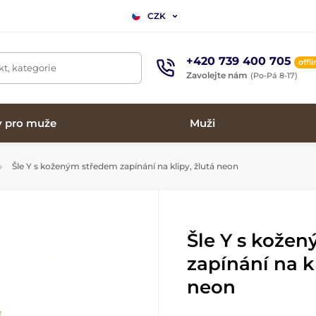
CZK
+420 739 400 705
offl
t, kategorie
Zavolejte nám
(Po-Pá 8-17)
y pro muže
Muži
Šle Y s koženým středem zapínání na klipy, žlutá neon
Šle Y s kože
zapínání na kl
neon