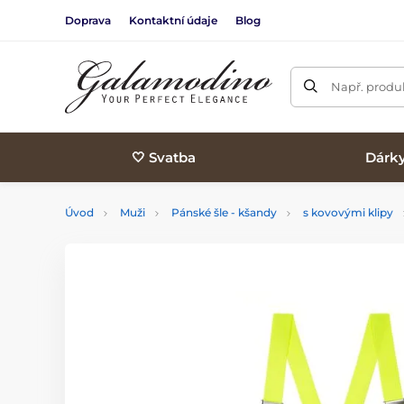
Doprava
Kontaktní údaje
Blog
Např. produk
🤍 Svatba
Dárk
Úvod
Muži
Pánské šle - kšandy
s kovovými klipy