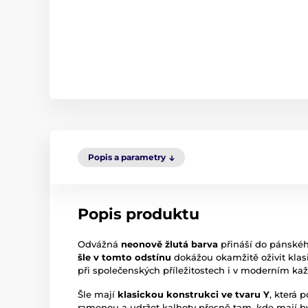
Popis a parametry
Popis produktu
Odvážná
neonově žlutá barva
přináší do pánského
šle v tomto odstínu
dokážou okamžitě oživit klas
při společenských příležitostech i v moderním ka
Šle mají
klasickou konstrukci ve tvaru Y
, která 
ramenou a udržet kalhoty přesně tam, kde mají b