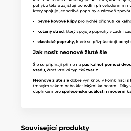
pohybu těla a zajišťují pohodlí i při celodenním 
který spojuje jednotlivé popruhy a zároveň zpevňuj
pevné kovové klipy
pro rychlé připnutí ke kal
kožený střed
, který spojuje popruhy v zadní čás
elastické popruhy
, které se přizpůsobují pohy
Jak nosit neonově žluté šle
Šle se připínají přímo na
pas kalhot pomocí dvou
vzadu
, čímž vzniká typický
tvar Y
.
Neonově žluté šle
dobře vyniknou v kombinaci s
tmavým sakem nebo klasickými kalhotami. Díky 
doplňkem pro
společenské události i moderní k
Související produkty