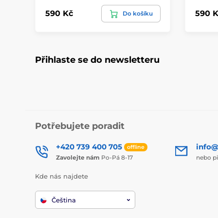
590 Kč
590 K
Do košíku
Přihlaste se do newsletteru
Potřebujete poradit
+420 739 400 705
info@
offline
Zavolejte nám
Po-Pá 8-17
nebo p
Kde nás najdete
Čeština