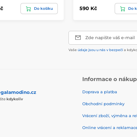
č
590 Kč
Do košíku
Do k
Zde napište váš e-mail
Vaše
údaje jsou u nás v bezpečí
a kdyko
Informace o náku
galamodino.cz
Doprava a platba
ište
kdykoliv
Obchodní podmínky
Vrácení zboží, výměna a r
Online vrácení a reklamac