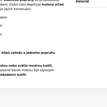
Materiál
nošení. Zadní část doplňuje
kožený střed
,
e jejich konstrukci.
hotám
ti
bu
 klipů vpředu a jednoho popruhu
bílou nebo světle modrou košilí
,
výrazné barvě mohou být stylovým
aždodenní outfit
.