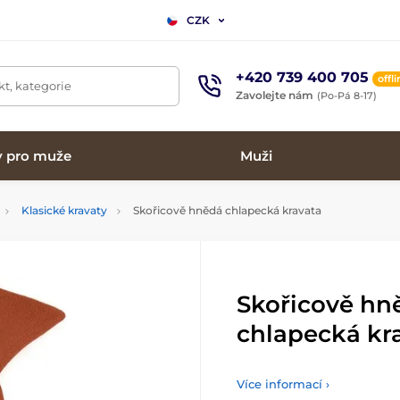
CZK
+420 739 400 705
offl
t, kategorie
Zavolejte nám
(Po-Pá 8-17)
y pro muže
Muži
Klasické kravaty
Skořicově hnědá chlapecká kravata
Skořicově hn
chlapecká kr
Více informací ›