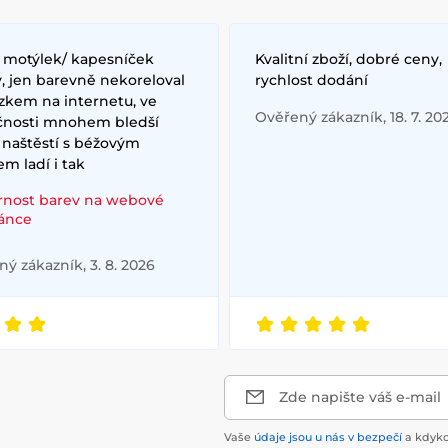
/ motýlek/ kapesníček
Kvalitní zboží, dobré ceny,
, jen barevně nekoreloval
rychlost dodání
zkem na internetu, ve
Ověřený zákazník, 18. 7. 20
čnosti mnohem bledší
 naštěstí s béžovým
m ladí i tak
rnost barev na webové
ránce
ý zákazník, 3. 8. 2026
Zde napište váš e-mail
Vaše
údaje jsou u nás v bezpečí
a kdyko