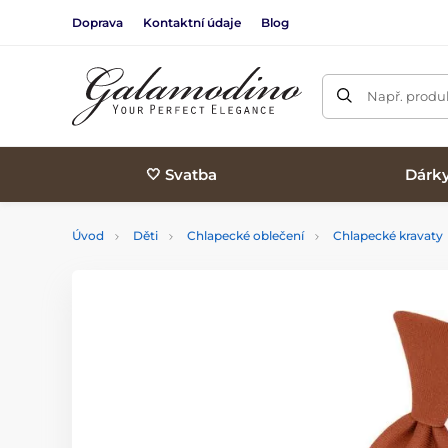
Doprava
Kontaktní údaje
Blog
Např. produk
🤍 Svatba
Dárk
Úvod
Děti
Chlapecké oblečení
Chlapecké kravaty