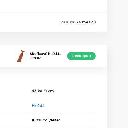
Záruka:
24 měsíců
Skořicově hnědá…
K nákupu
220 Kč
délka 31 cm
Hnědá
100% polyester