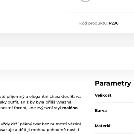
Kód produktu:
P296
Parametry
Velikost
atě příjemný a elegantní charakter. Barva
ý outfit, aniž by byla příliš výrazná.
nostní focení, kde zvýrazní styl
malého
Barva
i vždy drží pěkný tvar bez nutnosti vázání.
Materiál
azuje a děti ji mohou pohodlně nosit i