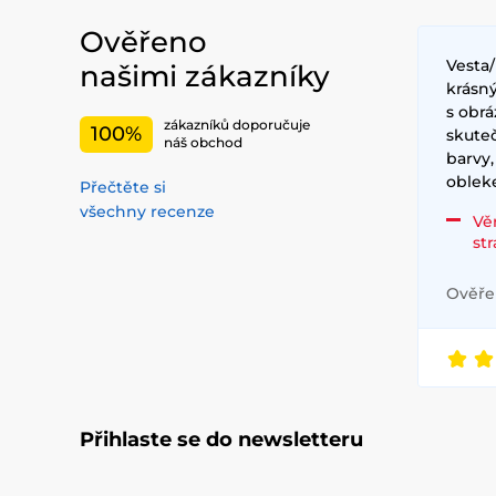
Ověřeno
Vesta
našimi zákazníky
krásný
s obrá
zákazníků doporučuje
100%
skute
náš obchod
barvy,
obleke
Přečtěte si
všechny recenze
Vě
st
Ověřen
Přihlaste se do newsletteru