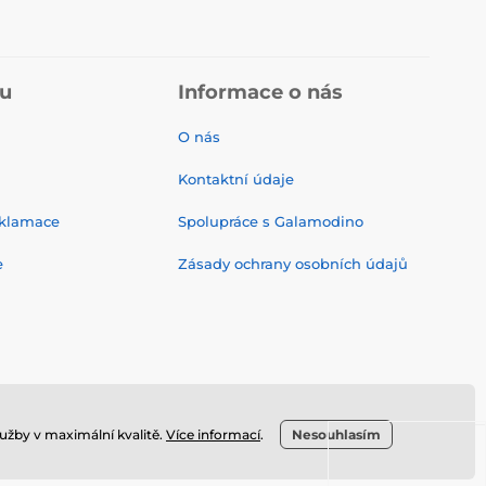
pu
Informace o nás
O nás
Kontaktní údaje
eklamace
Spolupráce s Galamodino
e
Zásady ochrany osobních údajů
užby v maximální kvalitě.
Více informací
.
Nesouhlasím