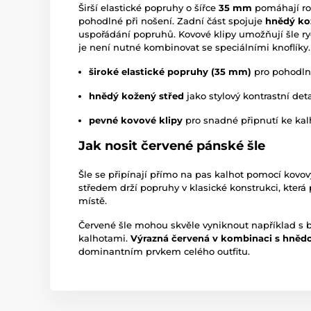
Širší elastické popruhy o šířce
35 mm
pomáhají roz
pohodlné při nošení. Zadní část spojuje
hnědý ko
uspořádání popruhů. Kovové klipy umožňují šle ry
je není nutné kombinovat se speciálními knoflíky.
široké elastické popruhy (35 mm)
pro pohodln
hnědý kožený střed
jako stylový kontrastní deta
pevné kovové klipy
pro snadné připnutí ke ka
Jak nosit červené pánské šle
Šle se připínají přímo na pas kalhot pomocí kovo
středem drží popruhy v klasické konstrukci, kter
místě.
Červené šle mohou skvěle vyniknout například s 
kalhotami.
Výrazná červená v kombinaci s hněd
dominantním prvkem celého outfitu.