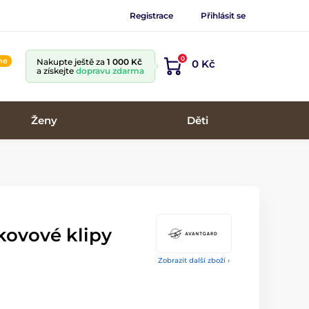
Registrace
Přihlásit se
0
ine
Nakupte ještě za
1 000 Kč
0 Kč
a získejte
dopravu zdarma
Ženy
Děti
 kovové klipy
Zobrazit další zboží ›