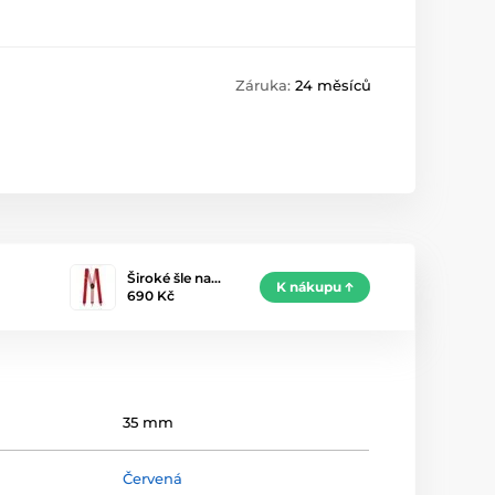
Záruka:
24 měsíců
Široké šle na…
K nákupu
690 Kč
35 mm
Červená