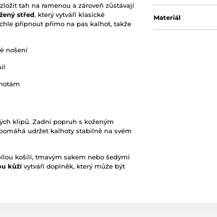
ložit tah na ramenou a zároveň zůstávají
žený střed
, který vytváří klasické
Materiál
chle připnout přímo na pas kalhot, takže
é nošení
il
lhotám
vých klipů. Zadní popruh s koženým
á pomáhá udržet kalhoty stabilně na svém
bílou košilí, tmavým sakem nebo šedými
ou kůží
vytváří doplněk, který může být