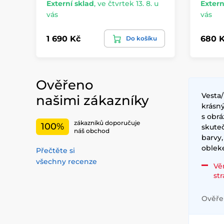
Externí sklad
,
ve čtvrtek 13. 8. u
Extern
vás
vás
1 690 Kč
680 
Do košíku
Ověřeno
Vesta
našimi zákazníky
krásný
s obrá
zákazníků doporučuje
100%
skute
náš obchod
barvy,
obleke
Přečtěte si
všechny recenze
Vě
st
Ověřen