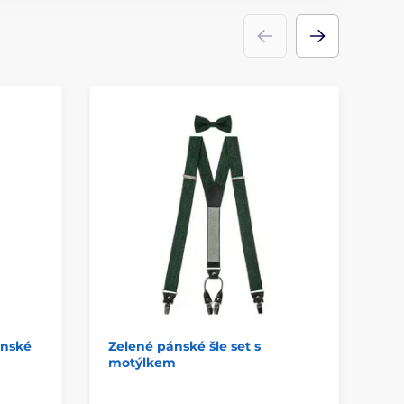
ánské
Zelené pánské šle set s
Bé
motýlkem
st