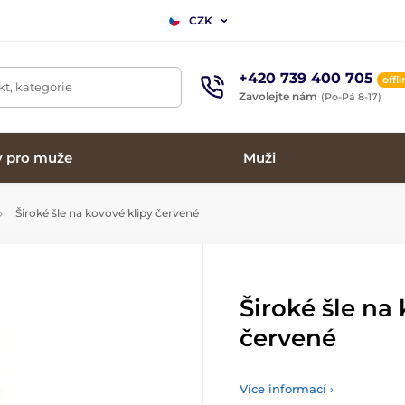
CZK
+420 739 400 705
offl
t, kategorie
Zavolejte nám
(Po-Pá 8-17)
y pro muže
Muži
Široké šle na kovové klipy červené
Široké šle na
červené
Více informací ›