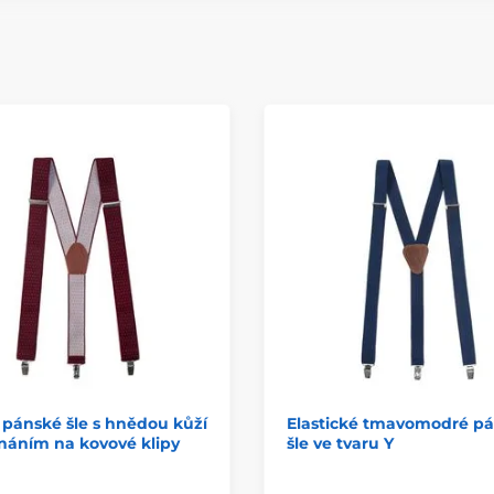
pánské šle s hnědou kůží
Elastické tmavomodré p
náním na kovové klipy
šle ve tvaru Y