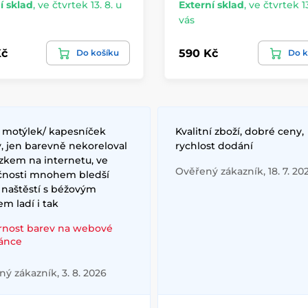
í sklad
,
ve čtvrtek 13. 8. u
Externí sklad
,
ve čtvrtek 13
vás
Kč
590 Kč
Do košíku
Do k
/ motýlek/ kapesníček
Kvalitní zboží, dobré ceny,
, jen barevně nekoreloval
rychlost dodání
zkem na internetu, ve
Ověřený zákazník, 18. 7. 20
čnosti mnohem bledší
 naštěstí s béžovým
m ladí i tak
rnost barev na webové
ránce
ý zákazník, 3. 8. 2026