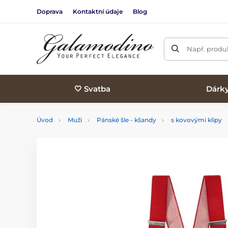
Doprava
Kontaktní údaje
Blog
Např. produk
🤍 Svatba
Dárk
Úvod
Muži
Pánské šle - kšandy
s kovovými klipy