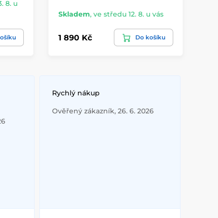
. 8. u
Ex
Skladem
,
ve středu 12. 8. u vás
vá
1 890 Kč
69
ošíku
Do košíku
Rychlý nákup
Ověřený zákazník, 26. 6. 2026
26