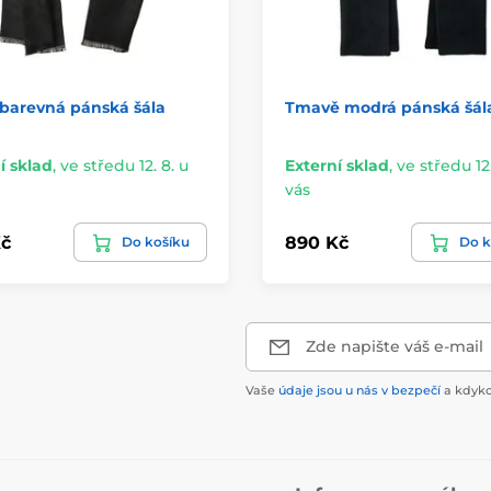
barevná pánská šála
Tmavě modrá pánská šál
í sklad
,
ve středu 12. 8. u
Externí sklad
,
ve středu 12.
vás
č
890 Kč
Do košíku
Do k
Zde napište váš e-mail
Vaše
údaje jsou u nás v bezpečí
a kdyko