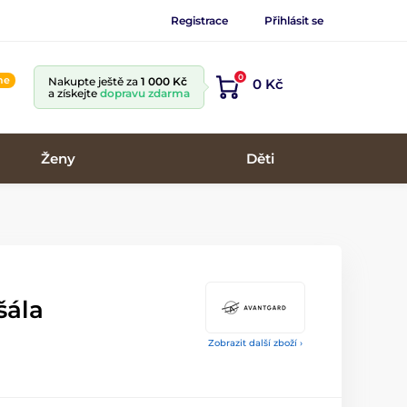
Registrace
Přihlásit se
0
ine
Nakupte ještě za
1 000 Kč
0 Kč
a získejte
dopravu zdarma
Ženy
Děti
šála
Zobrazit další zboží ›