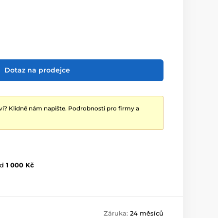
Dotaz na prodejce
ví? Klidně nám napište. Podrobnosti pro firmy a
d
1 000 Kč
Záruka:
24 měsíců