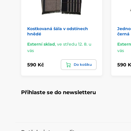
Kostkovaná šála v odstínech
Jedno
hnědé
černá
Externí sklad
,
ve středu 12. 8. u
Extern
vás
vás
590 Kč
590 K
Do košíku
Přihlaste se do newsletteru