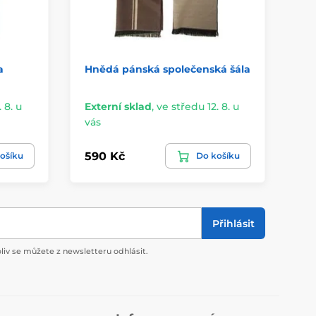
a
Hnědá pánská společenská šála
Sk
 8. u
Externí sklad
,
ve středu 12. 8. u
Ex
vás
vá
590 Kč
59
ošíku
Do košíku
Přihlásit
liv se můžete z newsletteru odhlásit.