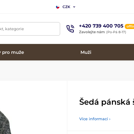
CZK
+420 739 400 705
offl
t, kategorie
Zavolejte nám
(Po-Pá 8-17)
y pro muže
Muži
Šedá pánská 
Více informací ›