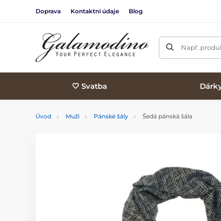
Doprava
Kontaktní údaje
Blog
Např. produk
🤍 Svatba
Dárk
Úvod
Muži
Pánské šály
Šedá pánská šála