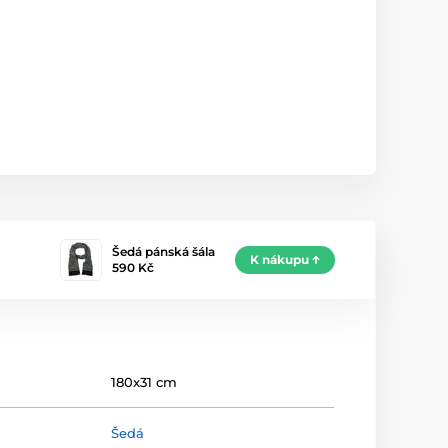
Šedá pánská šála
K nákupu
590 Kč
180x31 cm
Šedá