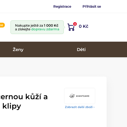
Registrace
Přihlásit se
0
ine
Nakupte ještě za
1 000 Kč
0 Kč
a získejte
dopravu zdarma
Ženy
Děti
černou kůží a
 klipy
Zobrazit další zboží ›