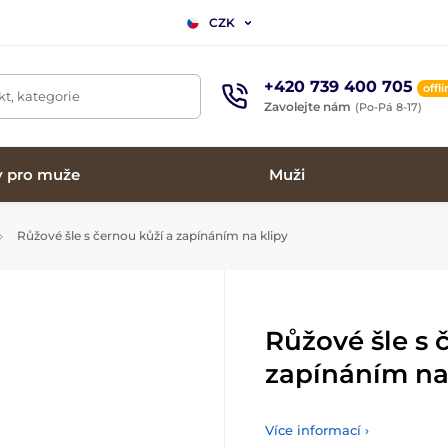
CZK
+420 739 400 705
offl
t, kategorie
Zavolejte nám
(Po-Pá 8-17)
y pro muže
Muži
Růžové šle s černou kůží a zapínáním na klipy
Růžové šle s 
zapínáním na
Více informací ›