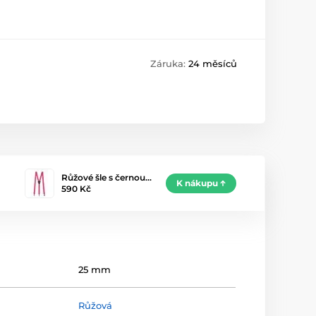
Záruka:
24 měsíců
Růžové šle s černou…
K nákupu
590 Kč
25 mm
Růžová