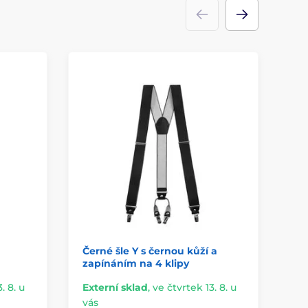
Černé šle Y s černou kůží a
Če
zapínáním na 4 klipy
me
. 8. u
Externí sklad
,
ve čtvrtek 13. 8. u
Ex
vás
vá