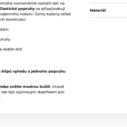
pomáhá rovnoměrně rozložit tah na
Elastické popruhy
se přizpůsobují
Materiál
lodenního nošení. Černý kožený střed
ich konstrukci.
hotám
opruhy
a dobře drží
 klipů vpředu a jednoho popruhu
nebo světle modrou košilí
, tmavě
tak být zajímavým doplňkem pro
l
.