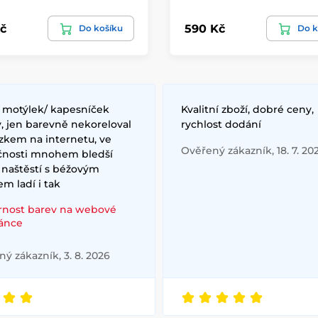
č
590 Kč
Do košíku
Do k
/ motýlek/ kapesníček
Kvalitní zboží, dobré ceny,
, jen barevně nekoreloval
rychlost dodání
zkem na internetu, ve
Ověřený zákazník, 18. 7. 20
čnosti mnohem bledší
 naštěstí s béžovým
m ladí i tak
rnost barev na webové
ránce
ý zákazník, 3. 8. 2026