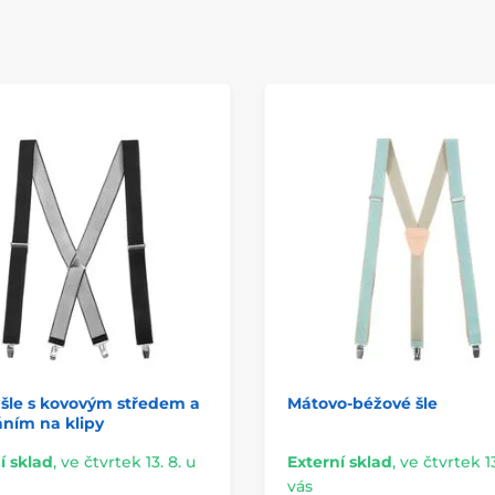
šle s kovovým středem a
Mátovo-béžové šle
ním na klipy
í sklad
,
ve čtvrtek 13. 8. u
Externí sklad
,
ve čtvrtek 13
vás