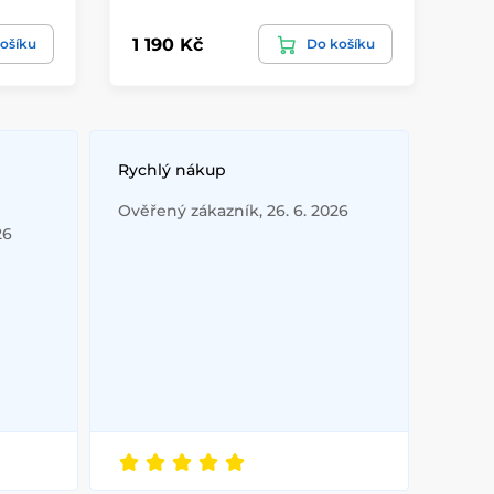
1 190 Kč
63
ošíku
Do košíku
Rychlý nákup
Ověřený zákazník, 26. 6. 2026
26