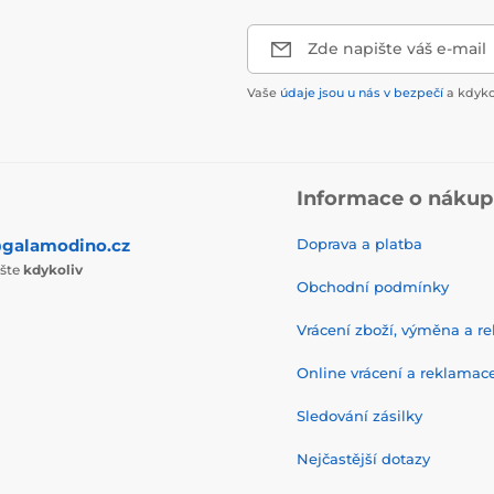
Zde napište váš e-mail
Vaše
údaje jsou u nás v bezpečí
a kdyko
Informace o náku
galamodino.cz
Doprava a platba
ište
kdykoliv
Obchodní podmínky
Vrácení zboží, výměna a r
Online vrácení a reklamac
Sledování zásilky
Nejčastější dotazy