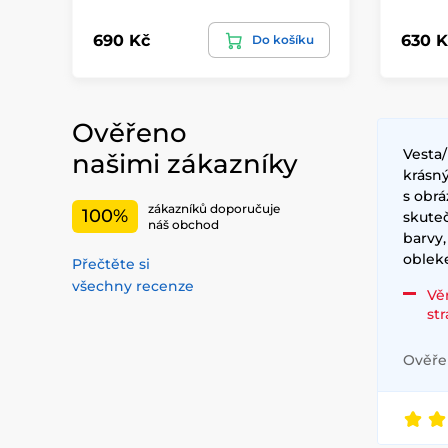
690 Kč
630 K
Do košíku
Ověřeno
Vesta
našimi zákazníky
krásný
s obrá
zákazníků doporučuje
100%
skute
náš obchod
barvy,
obleke
Přečtěte si
všechny recenze
Vě
st
Ověřen