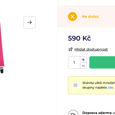
Na dotaz
590 Kč
Hlídat dostupnost
Sháníte větší množst
skupiny najdete
zde
.
Doprava zdarma
o