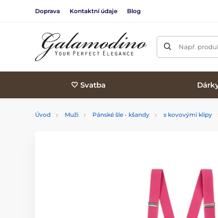
Doprava
Kontaktní údaje
Blog
Např. produk
🤍 Svatba
Dárk
Úvod
Muži
Pánské šle - kšandy
s kovovými klipy