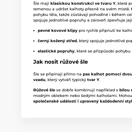
Šle mají
klasickou konstrukci ve tvaru Y
, která 
ramenou a udržet kalhoty přesně na svém místě.
pohybu těla, takže zůstávají pohodlné i během ce
spojuje jednotlivé popruhy a zároveň zpevňuje jej
pevné kovové klipy
pro rychlé připnutí ke kal
černý kožený střed
, který spojuje jednotlivé p
elastické popruhy
, které se přizpůsobí pohybu 
Jak nosit růžové šle
Šle se připínají přímo na
pas kalhot pomocí dvou
vzadu
, který vytváří typický
tvar Y
.
Růžové šle
se dobře kombinují například s
bílou 
modrým oblekem nebo šedými kalhotami. Mohou 
společenské události i upravený každodenní sty