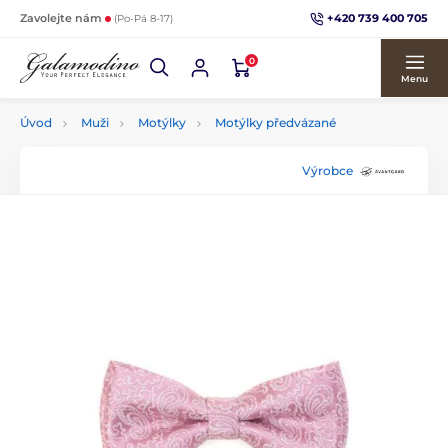
+420 739 400 705
Zavolejte nám
(Po-Pá 8-17)
0
Menu
Úvod
Muži
Motýlky
Motýlky předvázané
Výrobce