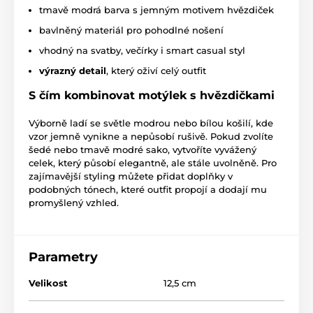
tmavě modrá barva s jemným motivem hvězdiček
bavlněný materiál pro pohodlné nošení
vhodný na svatby, večírky i smart casual styl
výrazný detail
, který oživí celý outfit
S čím kombinovat motýlek s hvězdičkami
Výborně ladí se světle modrou nebo bílou košilí, kde
vzor jemně vynikne a nepůsobí rušivě. Pokud zvolíte
šedé nebo tmavě modré sako, vytvoříte vyvážený
celek, který působí elegantně, ale stále uvolněně. Pro
zajímavější styling můžete přidat doplňky v
podobných tónech, které outfit propojí a dodají mu
promyšlený vzhled.
Parametry
Velikost
12,5 cm