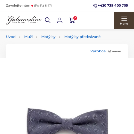
+420 739 400 705
Zavolejte nám
(Po-Pá 8-17)
0
Menu
Úvod
Muži
Motýlky
Motýlky předvázané
Výrobce