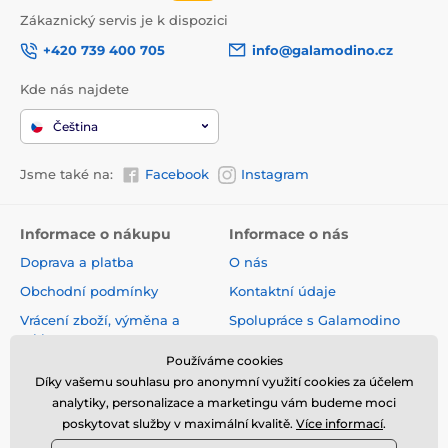
Zákaznický servis je k dispozici
+420 739 400 705
info@galamodino.cz
Kde nás najdete
Čeština
Jsme také na:
Facebook
Instagram
Informace o nákupu
Informace o nás
Doprava a platba
O nás
Obchodní podmínky
Kontaktní údaje
Vrácení zboží, výměna a
Spolupráce s Galamodino
reklamace
Zásady ochrany osobních
Používáme cookies
Online vrácení a reklamace
údajů
Díky vašemu souhlasu pro anonymní využití cookies za účelem
Sledování zásilky
analytiky, personalizace a marketingu vám budeme moci
poskytovat služby v maximální kvalitě.
Více informací
.
Nejčastější dotazy