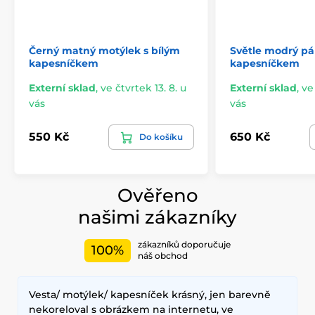
Černý matný motýlek s bílým
Světle modrý pá
kapesníčkem
kapesníčkem
Externí sklad
,
ve čtvrtek 13. 8. u
Externí sklad
,
ve
vás
vás
550 Kč
650 Kč
Do košíku
Ověřeno
našimi zákazníky
zákazníků doporučuje
100%
náš obchod
Vesta/ motýlek/ kapesníček krásný, jen barevně
nekoreloval s obrázkem na internetu, ve