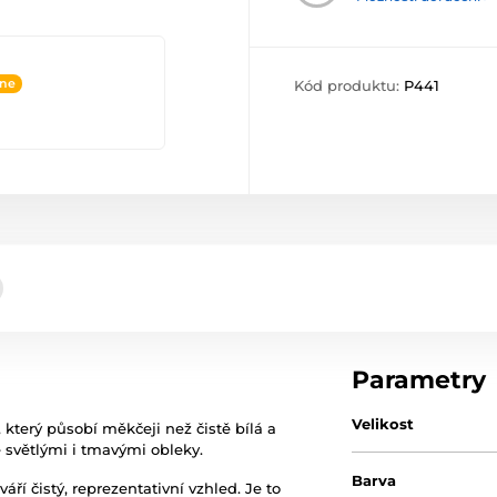
ine
Kód produktu:
P441
Parametry
Velikost
, který působí měkčeji než čistě bílá a
e světlými i tmavými obleky.
Barva
ří čistý, reprezentativní vzhled. Je to