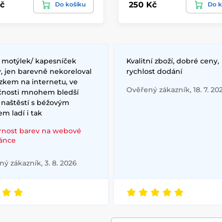
č
250 Kč
Do košíku
Do k
/ motýlek/ kapesníček
Kvalitní zboží, dobré ceny,
, jen barevně nekoreloval
rychlost dodání
zkem na internetu, ve
Ověřený zákazník, 18. 7. 20
čnosti mnohem bledší
 naštěstí s béžovým
m ladí i tak
rnost barev na webové
ránce
ý zákazník, 3. 8. 2026