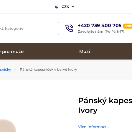
CZK
+420 739 400 705
offl
t, kategorie
Zavolejte nám
(Po-Pá 8-17)
y pro muže
Muži
sníčky
Pánský kapesníček v barvě Ivory
Pánský kapes
Ivory
Více informací ›