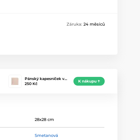
Záruka:
24 měsíců
Pánský kapesníček v…
K nákupu
250 Kč
28x28 cm
Smetanová