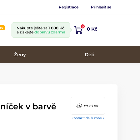
Registrace
Přihlásit se
0
ine
Nakupte ještě za
1 000 Kč
0 Kč
a získejte
dopravu zdarma
Ženy
Děti
níček v barvě
Zobrazit další zboží ›