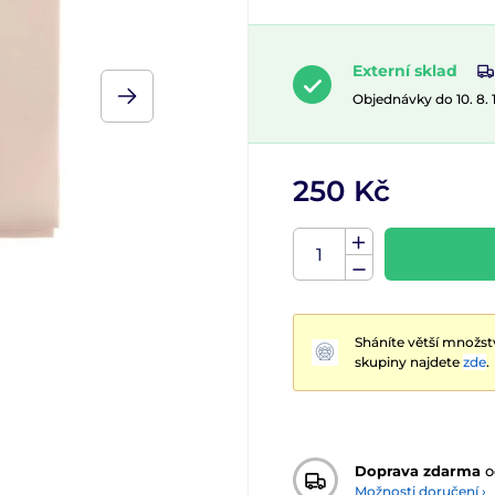
Externí sklad
Objednávky do 10. 8.
250 Kč
Sháníte větší množst
skupiny najdete
zde
.
Doprava zdarma
o
Možnosti doručení ›