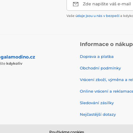
Zde napište váš e-mail
Vaše
údaje jsou u nás v bezpečí
a kdyko
Informace o náku
galamodino.cz
Doprava a platba
ište
kdykoliv
Obchodní podmínky
Vrácení zboží, výměna a r
Online vrácení a reklamac
Sledování zásilky
Nejčastější dotazy
Používáme cookies