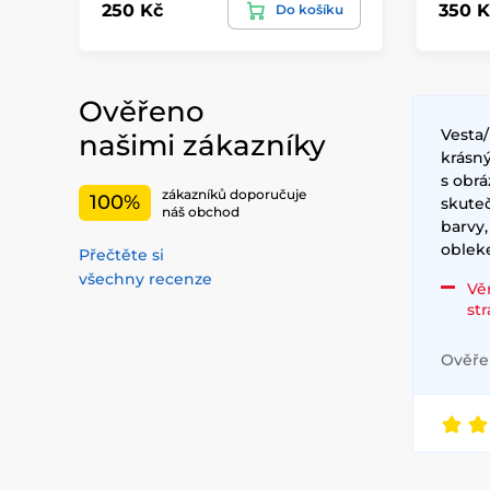
250 Kč
350 K
Do košíku
Ověřeno
Vesta
našimi zákazníky
krásný
s obrá
zákazníků doporučuje
100%
skute
náš obchod
barvy,
obleke
Přečtěte si
všechny recenze
Vě
st
Ověřen