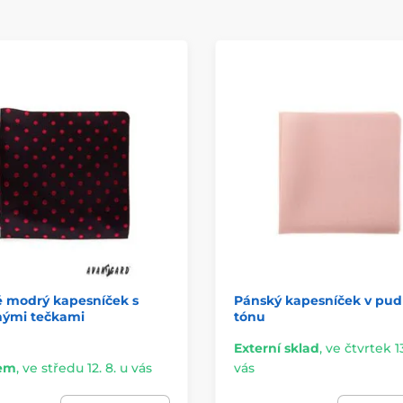
 modrý kapesníček s
Pánský kapesníček v pu
nými tečkami
tónu
Externí sklad
,
ve čtvrtek 13
em
,
ve středu 12. 8. u vás
vás