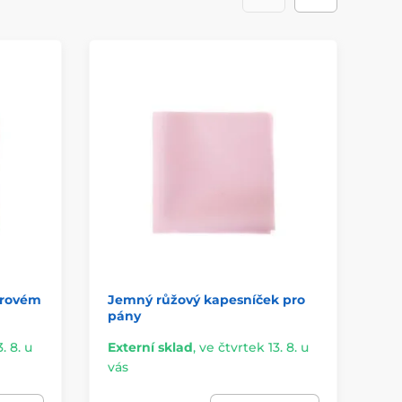
drovém
Jemný růžový kapesníček pro
Mo
pány
ka
. 8. u
Externí sklad
,
ve čtvrtek 13. 8. u
vás
Sk