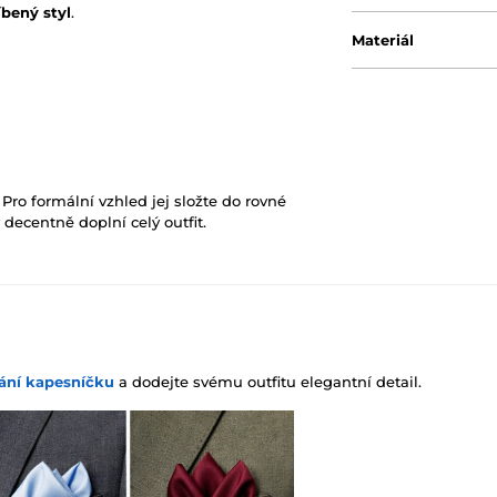
íbený styl
.
Materiál
. Pro formální vzhled jej složte do rovné
ý decentně doplní celý outfit.
ání kapesníčku
a dodejte svému outfitu elegantní detail.