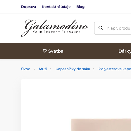
Doprava
Kontaktní údaje
Blog
Např. produk
🤍 Svatba
Dárk
Úvod
Muži
Kapesníčky do saka
Polyesterové kape