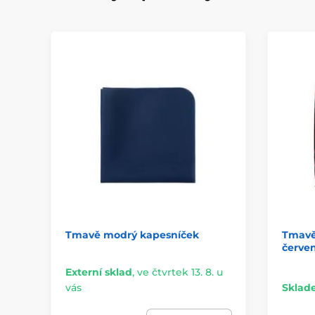
Tmavě modrý kapesníček
Tmavě
červe
Externí sklad
,
ve čtvrtek 13. 8. u
vás
Sklad