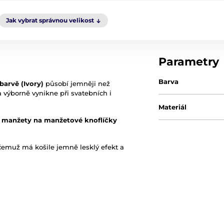
Jak vybrat správnou velikost
Parametry
Barva
barvě (Ivory)
působí jemněji než
a výborně vynikne při svatebních i
Materiál
é manžety na manžetové knoflíčky
 čemuž má košile jemně lesklý efekt a