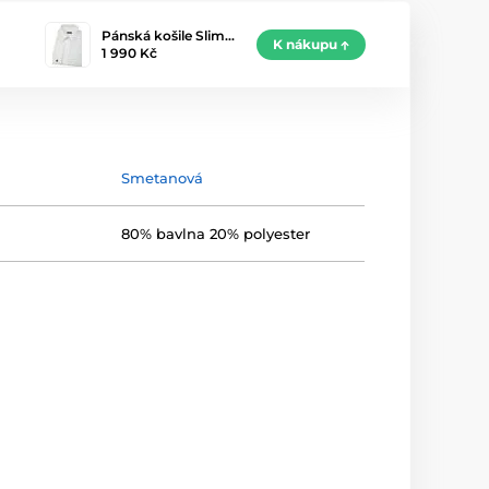
Pánská košile Slim…
K nákupu
1 990 Kč
Smetanová
80% bavlna 20% polyester