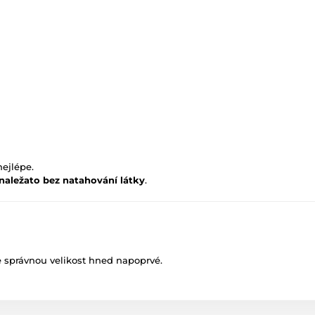
nejlépe.
naležato bez natahování látky
.
e správnou velikost hned napoprvé.