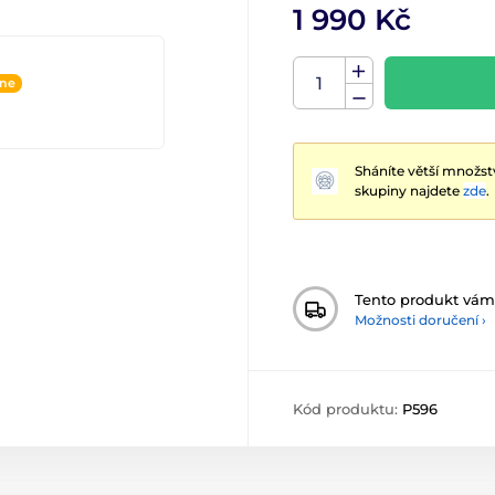
1 990 Kč
ine
Sháníte větší množst
skupiny najdete
zde
.
Tento produkt vá
Možnosti doručení ›
Kód produktu:
P596