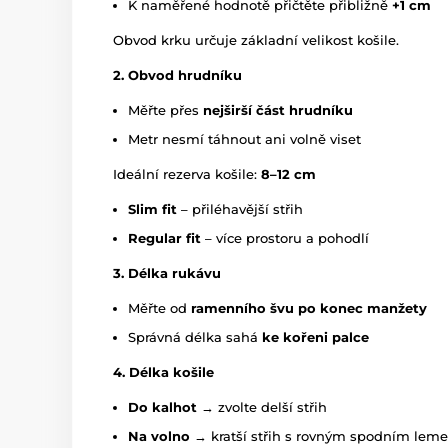
K naměřené hodnotě přičtěte přibližně
+1 cm
Obvod krku určuje základní velikost košile.
2. Obvod hrudníku
Měřte přes
nejširší část hrudníku
Metr nesmí táhnout ani volně viset
Ideální rezerva košile:
8–12 cm
Slim fit
– přiléhavější střih
Regular fit
– více prostoru a pohodlí
3. Délka rukávu
Měřte od
ramenního švu po konec manžety
Správná délka sahá
ke kořeni palce
4. Délka košile
Do kalhot
→ zvolte delší střih
Na volno
→ kratší střih s rovným spodním lem