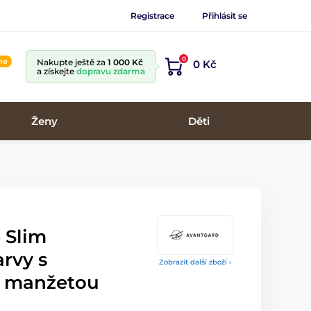
Registrace
Přihlásit se
0
ine
Nakupte ještě za
1 000 Kč
0 Kč
a získejte
dopravu zdarma
Ženy
Děti
 Slim
rvy s
Zobrazit další zboží ›
u manžetou