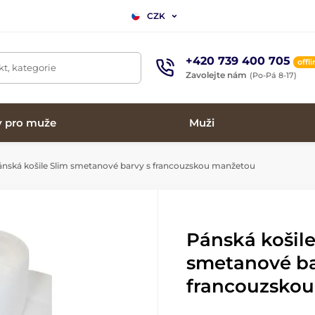
CZK
+420 739 400 705
offl
t, kategorie
Zavolejte nám
(Po-Pá 8-17)
y pro muže
Muži
nská košile Slim smetanové barvy s francouzskou manžetou
Pánská košile
smetanové ba
francouzsko