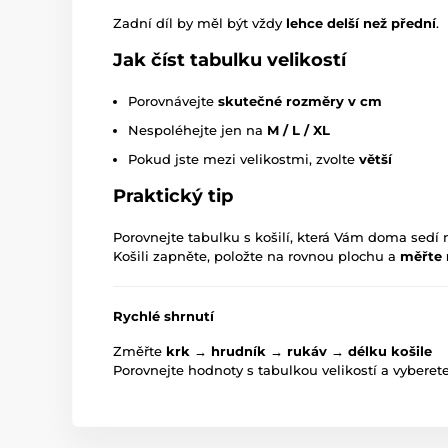
Zadní díl by měl být vždy
lehce delší než přední
.
Jak číst tabulku velikostí
Porovnávejte
skutečné rozměry v cm
Nespoléhejte jen na
M / L / XL
Pokud jste mezi velikostmi, zvolte
větší
Praktický tip
Porovnejte tabulku s košilí, která Vám doma sedí 
Košili zapněte, položte na rovnou plochu a
měřte 
Rychlé shrnutí
Změřte
krk → hrudník → rukáv → délku košile
Porovnejte hodnoty s tabulkou velikostí a vyberet