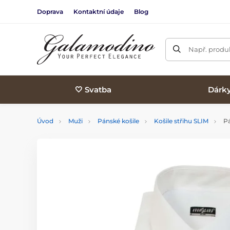
Doprava
Kontaktní údaje
Blog
Např. produk
🤍 Svatba
Dárk
Úvod
Muži
Pánské košile
Košile střihu SLIM
Pá