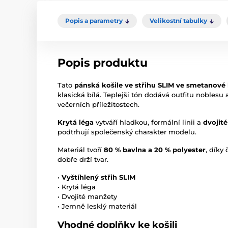
Popis a parametry
Velikostní tabulky
Popis produktu
Tato
pánská košile ve střihu SLIM ve smetanové 
klasická bílá. Teplejší tón dodává outfitu noblesu 
večerních příležitostech.
Krytá léga
vytváří hladkou, formální linii a
dvojit
podtrhují společenský charakter modelu.
Materiál tvoří
80 % bavlna a 20 % polyester
, díky
dobře drží tvar.
•
Vyštíhlený střih SLIM
• Krytá léga
• Dvojité manžety
• Jemně lesklý materiál
Vhodné doplňky ke košili