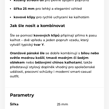
kožený střední díl
pro pevné spojení popruhů
šířka 25 mm
pro lehký a elegantní vzhled
kovové klipy
pro rychlé uchycení ke kalhotám
Jak šle nosit a kombinovat
Šle se pomocí
kovových klipů
připínají přímo k pasu
kalhot – dvě vpředu a jeden popruh vzadu, který
vytváří typický
tvar Y
.
Oranžové pánské šle
se dobře kombinují s
bílou nebo
světle modrou košilí
,
tmavě modrým či šedým
oblekem
nebo
béžovými chinos kalhotami
, takže
představují stylový doplněk vhodný pro společenské
události, pracovní schůzky i moderní smart-casual
outfit.
Parametry
Šířka
25 mm