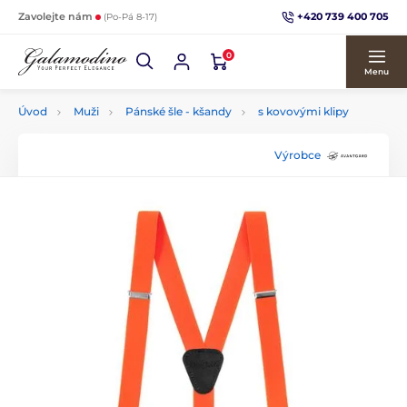
+420 739 400 705
Zavolejte nám
(Po-Pá 8-17)
0
Menu
Úvod
Muži
Pánské šle - kšandy
s kovovými klipy
Výrobce