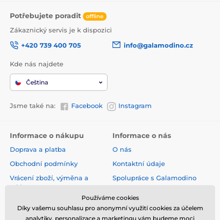
Potřebujete poradit
offline
Zákaznický servis je k dispozici
+420 739 400 705
info@galamodino.cz
Kde nás najdete
Čeština
Jsme také na:
Facebook
Instagram
Informace o nákupu
Informace o nás
Doprava a platba
O nás
Obchodní podmínky
Kontaktní údaje
Vrácení zboží, výměna a
Spolupráce s Galamodino
reklamace
Zásady ochrany osobních
Používáme cookies
Online vrácení a reklamace
údajů
Díky vašemu souhlasu pro anonymní využití cookies za účelem
Sledování zásilky
analytiky, personalizace a marketingu vám budeme moci