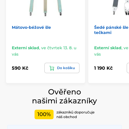
Mátovo-béžové šle
Šedé pánské šle 
tečkami
Externí sklad
,
ve čtvrtek 13. 8. u
Externí sklad
,
ve
vás
vás
590 Kč
1 190 Kč
Do košíku
Ověřeno
našimi zákazníky
zákazníků doporučuje
100%
náš obchod