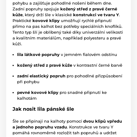
pohybu a zajišťuje pohodlné nošení během dne.
Zadní popruhy spojuje
kožený střed z pravé černé
kůže
, který drží šle v klasické
konstrukci ve tvaru Y
.
Praktické
kovové klipy
umožňují rychlé připnutí
přímo na pas kalhot bez potřeby speciálních knoflíků.
Tento typ šlí je oblíbený také díky univerzální velikosti
a kvalitním materiálům, například polyesteru a pravé
kůži.
lila látkové popruhy
v jemném fialovém odstínu
kožený střed z pravé kůže
v kontrastní černé barvě
zadní elastický popruh
pro pohodlné přizpůsobení
při pohybu
pevné kovové klipy
pro snadné připnutí ke
kalhotám
Jak nosit lila pánské šle
Šle se připínají na kalhoty pomocí
dvou klipů vpředu
a jednoho popruhu vzadu
. Konstrukce ve tvaru Y
pomáhá rovnoměrně rozložit tah popruhů a udržet