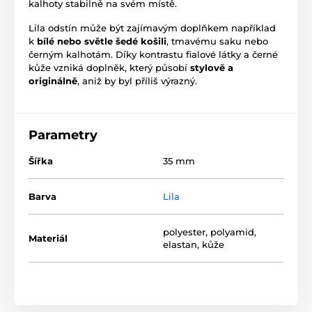
kalhoty stabilně na svém místě.
Lila odstín může být zajímavým doplňkem například
k
bílé nebo světle šedé košili
, tmavému saku nebo
černým kalhotám. Díky kontrastu fialové látky a černé
kůže vzniká doplněk, který působí
stylově a
originálně
, aniž by byl příliš výrazný.
Parametry
Šířka
35 mm
Barva
Lila
polyester, polyamid,
Materiál
elastan, kůže