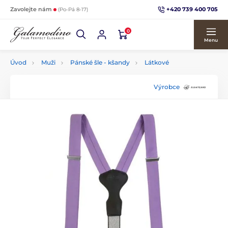
+420 739 400 705
Zavolejte nám
(Po-Pá 8-17)
0
Menu
Úvod
Muži
Pánské šle - kšandy
Látkové
Výrobce