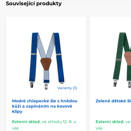
Související produkty
Varianty (3)
Modré chlapecké šle s hnědou
Zelené dětské šl
kůží a zapínáním na kovové
klipy
Externí sklad
,
ve středu 12. 8. u
Externí sklad
,
ve
vás
vás