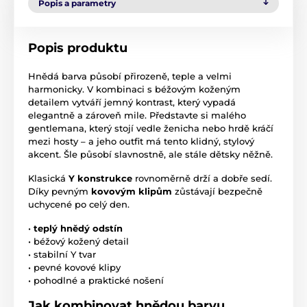
Popis a parametry
Popis produktu
Hnědá barva působí přirozeně, teple a velmi
harmonicky. V kombinaci s béžovým koženým
detailem vytváří jemný kontrast, který vypadá
elegantně a zároveň mile. Představte si malého
gentlemana, který stojí vedle ženicha nebo hrdě kráčí
mezi hosty – a jeho outfit má tento klidný, stylový
akcent. Šle působí slavnostně, ale stále dětsky něžně.
Klasická
Y konstrukce
rovnoměrně drží a dobře sedí.
Díky pevným
kovovým klipům
zůstávají bezpečně
uchycené po celý den.
•
teplý hnědý odstín
• béžový kožený detail
• stabilní Y tvar
• pevné kovové klipy
• pohodlné a praktické nošení
Jak kombinovat hnědou barvu