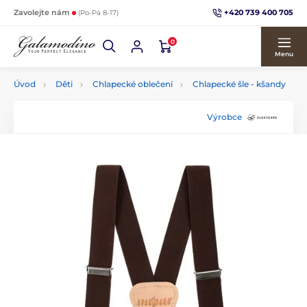
+420 739 400 705
Zavolejte nám
(Po-Pá 8-17)
0
Menu
Úvod
Děti
Chlapecké oblečení
Chlapecké šle - kšandy
Výrobce