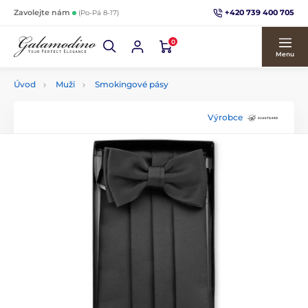
+420 739 400 705
Zavolejte nám
(Po-Pá 8-17)
0
Menu
Úvod
Muži
Smokingové pásy
Výrobce