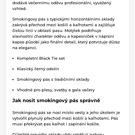
dodává večernímu oděvu profesionální, vyvážený
vzhled.
Smokingový pás s typickými horizontálními sklady
zakrývá přechod mezi košilí a kalhotami a zajišťuje
čistou linii v oblasti pasu. Motýlek podtrhuje
slavnostní charakter oděvu a kapesníček v náprsní
kapse působí jako finální detail, který potvrzuje důraz
na eleganci.
Kompletní Black Tie set
Klasický černý odstín
Smokingový pás s tradičními sklady
Vhodné pro plesy, svatby a gala večery
Jak nosit smokingový pás správně
Smokingový pás se nosí místo vesty a jeho úkolem je
vytvořit plynulý přechod mezi košilí a kalhotami. Pás
musí překrývat pas kalhot i zapínání košile.
Důležité pravidlo: sklady vždy směřují nahoru.