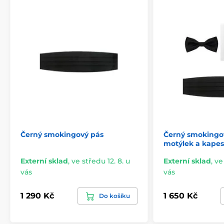
Černý smokingový pás
Černý smokingov
motýlek a kapes
Externí sklad
,
ve středu 12. 8. u
Externí sklad
,
ve
vás
vás
1 290 Kč
1 650 Kč
Do košíku