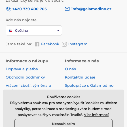
Zákaznický servis je k dispozici
+420 739 400 705
info@galamodino.cz
Kde nás najdete
Čeština
Jsme také na:
Facebook
Instagram
Informace o nákupu
Informace o nás
Doprava a platba
O nás
Obchodní podmínky
Kontaktní údaje
Vrácení zboží, výměna a
Spolupráce s Galamodino
reklamace
Zásady ochrany osobních
Používáme cookies
Online vrácení a reklamace
údajů
Díky vašemu souhlasu pro anonymní využití cookies za účelem
Sledování zásilky
analytiky, personalizace a marketingu vám budeme moci
poskytovat služby v maximální kvalitě.
Více informací
.
Nejčastější dotazy
Nesouhlasím