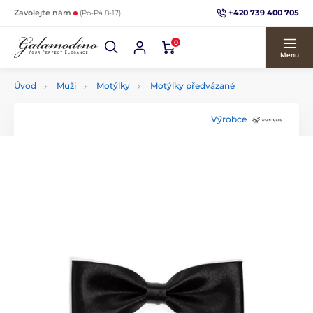
+420 739 400 705
Zavolejte nám
(Po-Pá 8-17)
0
Menu
Úvod
Muži
Motýlky
Motýlky předvázané
Výrobce