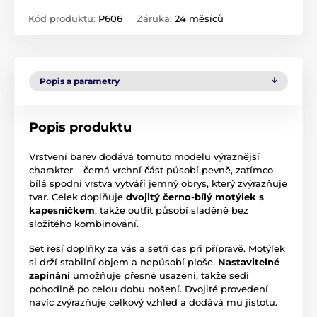
Kód produktu:
P606
Záruka:
24 měsíců
Popis a parametry
Popis produktu
Vrstvení barev dodává tomuto modelu výraznější
charakter – černá vrchní část působí pevně, zatímco
bílá spodní vrstva vytváří jemný obrys, který zvýrazňuje
tvar. Celek doplňuje
dvojitý černo-bílý motýlek s
kapesníčkem
, takže outfit působí sladěně bez
složitého kombinování.
Set řeší doplňky za vás a šetří čas při přípravě. Motýlek
si drží stabilní objem a nepůsobí ploše.
Nastavitelné
zapínání
umožňuje přesné usazení, takže sedí
pohodlně po celou dobu nošení. Dvojité provedení
navíc zvýrazňuje celkový vzhled a dodává mu jistotu.