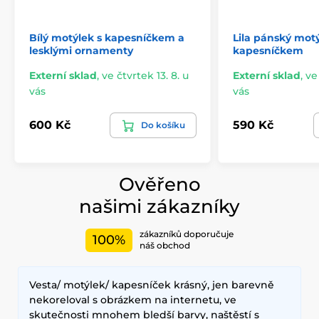
Bílý motýlek s kapesníčkem a
Lila pánský motý
lesklými ornamenty
kapesníčkem
Externí sklad
,
ve čtvrtek 13. 8. u
Externí sklad
,
ve
vás
vás
600 Kč
590 Kč
Do košíku
Ověřeno
našimi zákazníky
zákazníků doporučuje
100%
náš obchod
Vesta/ motýlek/ kapesníček krásný, jen barevně
nekoreloval s obrázkem na internetu, ve
skutečnosti mnohem bledší barvy, naštěstí s