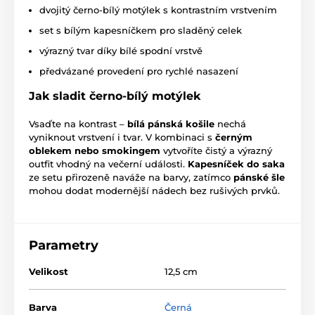
dvojitý černo-bílý motýlek s kontrastním vrstvením
set s bílým kapesníčkem pro sladěný celek
výrazný tvar díky bílé spodní vrstvě
předvázané provedení pro rychlé nasazení
Jak sladit černo-bílý motýlek
Vsaďte na kontrast –
bílá pánská košile
nechá
vyniknout vrstvení i tvar. V kombinaci s
černým
oblekem nebo smokingem
vytvoříte čistý a výrazný
outfit vhodný na večerní události.
Kapesníček do saka
ze setu přirozeně naváže na barvy, zatímco
pánské šle
mohou dodat modernější nádech bez rušivých prvků.
Parametry
Velikost
12,5 cm
Barva
Černá