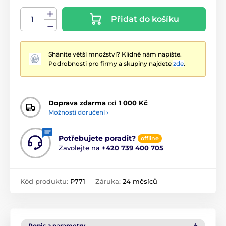
Přidat do košíku
Sháníte větší množství? Klidně nám napište.
Podrobnosti pro firmy a skupiny najdete
zde
.
Doprava zdarma
od
1 000 Kč
Možnosti doručení ›
Potřebujete poradit?
offline
Zavolejte na
+420 739 400 705
Kód produktu:
P771
Záruka:
24 měsíců
Popis a parametry