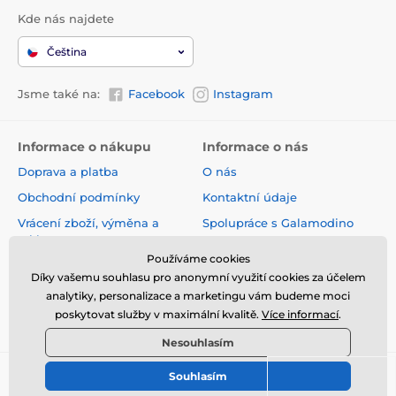
Kde nás najdete
Čeština
Jsme také na:
Facebook
Instagram
Informace o nákupu
Informace o nás
Doprava a platba
O nás
Obchodní podmínky
Kontaktní údaje
Vrácení zboží, výměna a
Spolupráce s Galamodino
reklamace
Zásady ochrany osobních
Používáme cookies
Online vrácení a reklamace
údajů
Díky vašemu souhlasu pro anonymní využití cookies za účelem
Sledování zásilky
analytiky, personalizace a marketingu vám budeme moci
poskytovat služby v maximální kvalitě.
Více informací
.
Nejčastější dotazy
Nesouhlasím
Souhlasím
© 2026 www.galamodino.cz ⦁ E-shop vytvořila
SIMPLIA.cz