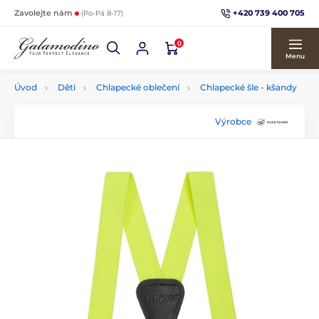
+420 739 400 705
Zavolejte nám
(Po-Pá 8-17)
0
Menu
Úvod
Děti
Chlapecké oblečení
Chlapecké šle - kšandy
Výrobce