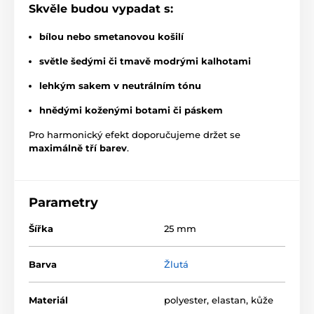
Skvěle budou vypadat s:
bílou nebo smetanovou košilí
světle šedými či tmavě modrými kalhotami
lehkým sakem v neutrálním tónu
hnědými koženými botami či páskem
Pro harmonický efekt doporučujeme držet se
maximálně tří barev
.
Parametry
Šířka
25 mm
Barva
Žlutá
Materiál
polyester, elastan, kůže