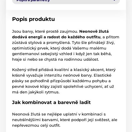
Popis produktu
Jsou barvy, které prostě zaujmou.
Neonově žlutá
dodává energii a radost do každého outfitu
, a přitom
zůstává stylová a promyšlená. Tyto šle přinášejí živý,
optimistický prvek, který dodá Vašemu malému
gentlemanovi sebejistý vzhled i když jen tak běhá,
hraje si nebo se chystá na rodinnou událost.
Kožený střed přidává kvalitní a klasický akcent, který
krásně vyvažuje intenzitu neónové barvy. Elastické
pásky se pohodlně přizpůsobí každému pohybu a
pevné kovové klipy zajistí spolehlivé uchycení, ať už
má den jakýkoli rytmus.
Jak kombinovat a barevně ladit
Neonová žlutá se nejlépe uplatní v kombinaci s
neutrálnějšími barvami, které podpoří její svěžest, ale
nepřevezmou celý outfit.