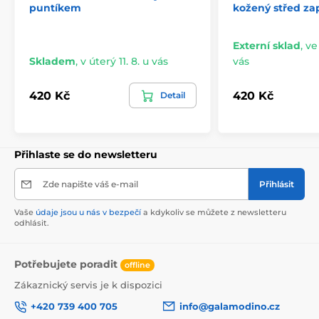
puntíkem
kožený střed zap
Externí sklad
,
ve
Skladem
,
v úterý 11. 8. u vás
vás
420 Kč
420 Kč
Detail
Přihlaste se do newsletteru
Zde napište váš e-mail
Přihlásit
Vaše
údaje jsou u nás v bezpečí
a kdykoliv se můžete z newsletteru
odhlásit.
Potřebujete poradit
offline
Zákaznický servis je k dispozici
+420 739 400 705
info@galamodino.cz