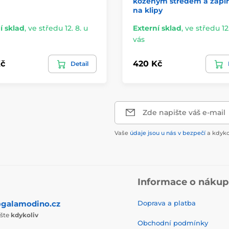
koženým středem a zapí
na klipy
í sklad
,
ve středu 12. 8. u
Externí sklad
,
ve středu 12.
vás
č
420 Kč
Detail
Zde napište váš e-mail
Vaše
údaje jsou u nás v bezpečí
a kdyko
Informace o náku
galamodino.cz
Doprava a platba
ište
kdykoliv
Obchodní podmínky