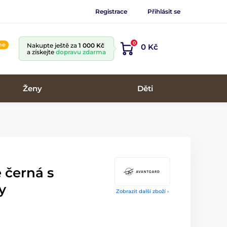
Registrace
Přihlásit se
0
ine
Nakupte ještě za
1 000 Kč
0 Kč
a získejte
dopravu zdarma
Ženy
Děti
 černá s
y
Zobrazit další zboží ›