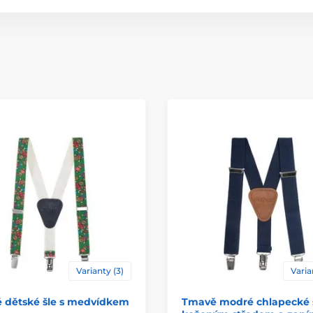
Varianty (3)
Varia
é dětské šle s medvídkem
Tmavě modré chlapecké š