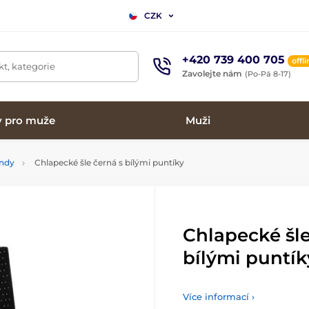
CZK
+420 739 400 705
offl
t, kategorie
Zavolejte nám
(Po-Pá 8-17)
y pro muže
Muži
andy
Chlapecké šle černá s bílými puntíky
Chlapecké šle
bílými puntík
Více informací ›