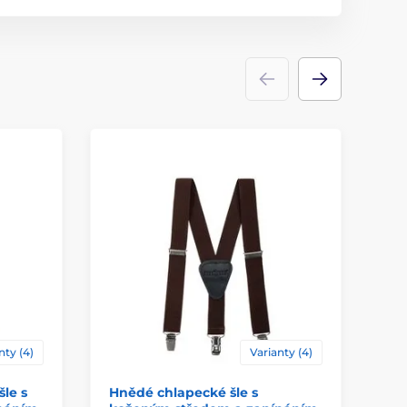
nty (4)
Varianty (4)
le s
Hnědé chlapecké šle s
Ch