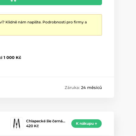
ví? Klidně nám napište. Podrobnosti pro firmy a
d
1 000 Kč
Záruka:
24 měsíců
Chlapecké šle černá…
K nákupu
420 Kč