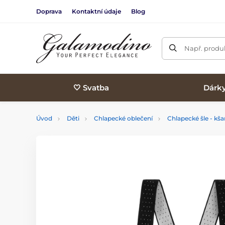
Doprava
Kontaktní údaje
Blog
Např. produk
🤍 Svatba
Dárk
Úvod
Děti
Chlapecké oblečení
Chlapecké šle - kš