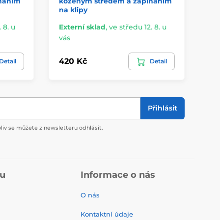
náním
koženým středem a zapínáním
ko
na klipy
na
 8. u
Externí sklad
,
ve středu 12. 8. u
Ex
vás
vá
420 Kč
42
Detail
Detail
Přihlásit
liv se můžete z newsletteru odhlásit.
pu
Informace o nás
O nás
Kontaktní údaje