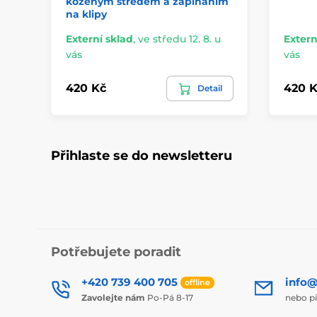
koženým středem a zapínáním
na klipy
Externí sklad
,
ve středu 12. 8. u
Extern
vás
vás
420 Kč
420 K
Detail
Přihlaste se do newsletteru
Potřebujete poradit
+420 739 400 705
info@
offline
Zavolejte nám
Po-Pá 8-17
nebo p