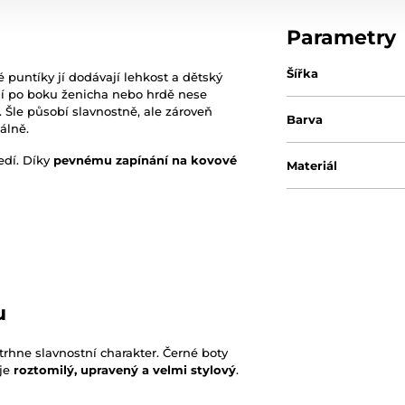
Parametry
Šířka
 puntíky jí dodávají lehkost a dětský
jí po boku ženicha nebo hrdě nese
l. Šle působí slavnostně, ale zároveň
Barva
álně.
edí. Díky
pevnému zapínání na kovové
Materiál
u
odtrhne slavnostní charakter. Černé boty
 je
roztomilý, upravený a velmi stylový
.