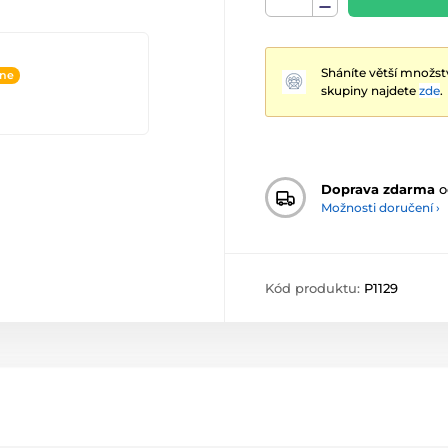
Sháníte větší množst
ine
skupiny najdete
zde
.
Doprava zdarma
o
Možnosti doručení ›
Kód produktu:
P1129