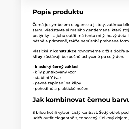
Popis produktu
Černá je symbolem elegance a jistoty, zatímco bílé
šarm. Představte si malého gentlemana, který sto
prstýnky – a jeho outfit má tento milý, hravý detai
něžně a přirozeně, takže nepůsobí přehnaně form
Klasická
Y konstrukce
rovnoměrně drží a dobře s
klipy
zůstávají bezpečně uchycené po celý den.
•
klasický černý základ
• bílý puntíkovaný vzor
• stabilní Y tvar
• pevné zapínání na klipy
• pohodlné a praktické nošení
Jak kombinovat černou barv
S bílou košilí vytvoří čistý kontrast. Šedý oblek p
udrží outfit elegantně sjednocený. Celkový dojem