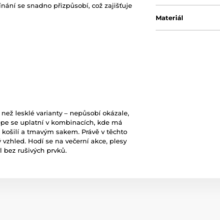
nání se snadno přizpůsobí, což zajišťuje
Materiál
ež lesklé varianty – nepůsobí okázale,
jlépe se uplatní v kombinacích, kde má
u košilí a tmavým sakem. Právě v těchto
ý vzhled. Hodí se na večerní akce, plesy
l bez rušivých prvků.