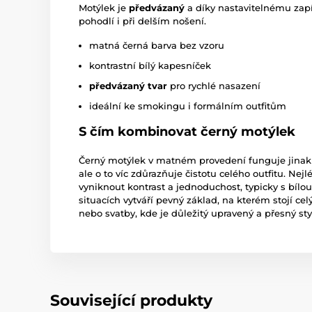
Motýlek je
předvázaný
a díky nastavitelnému zapí
pohodlí i při delším nošení.
matná černá barva bez vzoru
kontrastní bílý kapesníček
předvázaný tvar
pro rychlé nasazení
ideální ke smokingu i formálním outfitům
S čím kombinovat černý motýlek
Černý motýlek v matném provedení funguje jinak n
ale o to víc zdůrazňuje čistotu celého outfitu. Ne
vyniknout kontrast a jednoduchost, typicky s bílo
situacích vytváří pevný základ, na kterém stojí cel
nebo svatby, kde je důležitý upravený a přesný sty
Související produkty