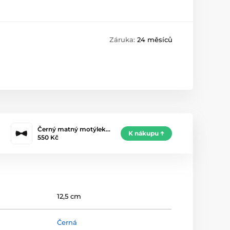
Záruka:
24 měsíců
Černý matný motýlek…
K nákupu
550 Kč
12,5 cm
Černá