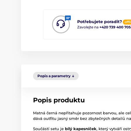
Potřebujete poradit?
offl
Zavolejte na
+420 739 400 705
Popis a parametry
Popis produktu
Matná černá nepřitahuje pozornost barvou, ale c
dává outfitu jasný směr bez zbytečných detailů na
Součástí setu je
bílý kapesníček
, který vytváří os