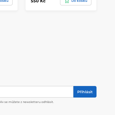
550 Kč
59
ošíku
Do košíku
Přihlásit
liv se můžete z newsletteru odhlásit.