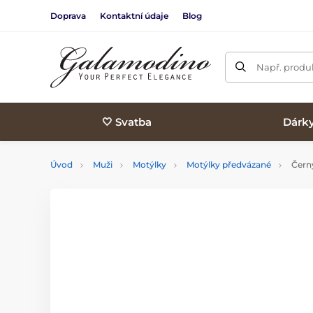
Doprava
Kontaktní údaje
Blog
Např. produk
🤍 Svatba
Dárk
Úvod
Muži
Motýlky
Motýlky předvázané
Černý