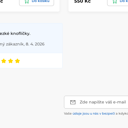
č
550 Kč
Do košíku
Do k
ezké knoflíčky.
ý zákazník, 8. 4. 2026
Zde napište váš e-mail
Vaše
údaje jsou u nás v bezpečí
a kdyko