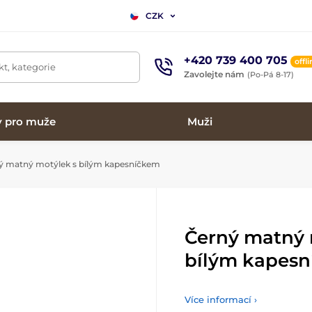
CZK
+420 739 400 705
offl
t, kategorie
Zavolejte nám
(Po-Pá 8-17)
y pro muže
Muži
 matný motýlek s bílým kapesníčkem
Černý matný 
bílým kapes
Více informací ›