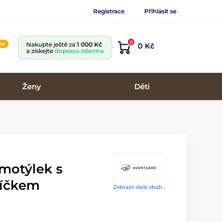
Registrace
Přihlásit se
0
ine
Nakupte ještě za
1 000 Kč
0 Kč
a získejte
dopravu zdarma
Ženy
Děti
motýlek s
níčkem
Zobrazit další zboží ›