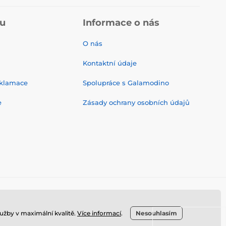
pu
Informace o nás
O nás
Kontaktní údaje
eklamace
Spolupráce s Galamodino
e
Zásady ochrany osobních údajů
užby v maximální kvalitě.
Více informací
.
Nesouhlasím