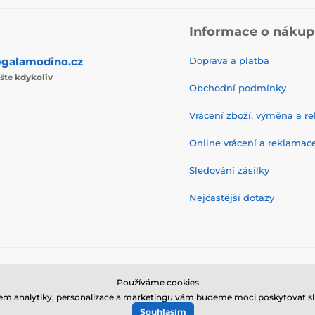
Informace o náku
galamodino.cz
Doprava a platba
ište
kdykoliv
Obchodní podmínky
Vrácení zboží, výměna a r
Online vrácení a reklamac
Sledování zásilky
Nejčastější dotazy
© 2026 www.galamodino.cz ⦁ E-shop vytvořila
SIMPLIA.cz
Používáme cookies
em analytiky, personalizace a marketingu vám budeme moci poskytovat sl
Souhlasím