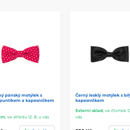
ný pánský motýlek s
Černý lesklý motýlek s bí
 puntíkem a kapesníčkem
kapesníčkem
Externí sklad
,
ve čtvrtek 13
em
,
ve středu 12. 8. u vás
vás