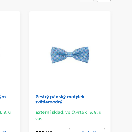
lým
Pestrý pánský motýlek
Pá
světlemodrý
ze
. 8. u
Externí sklad
,
ve čtvrtek 13. 8. u
Ex
vás
vá