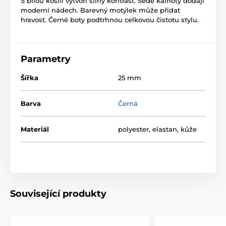
S bílou košilí vytvoří silný kontrast. Šedé kalhoty dodají
moderní nádech. Barevný motýlek může přidat
hravost. Černé boty podtrhnou celkovou čistotu stylu.
Parametry
Šířka
25 mm
Barva
Černá
Materiál
polyester, elastan, kůže
Související produkty