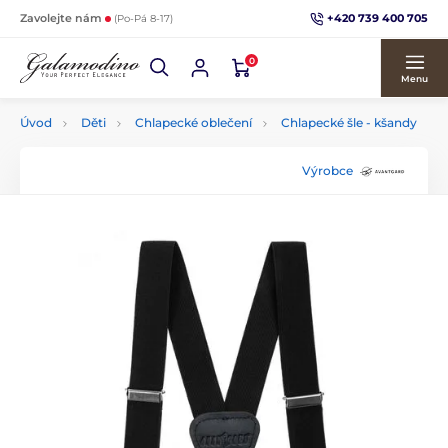
+420 739 400 705
Zavolejte nám
(Po-Pá 8-17)
0
Menu
Úvod
Děti
Chlapecké oblečení
Chlapecké šle - kšandy
Výrobce