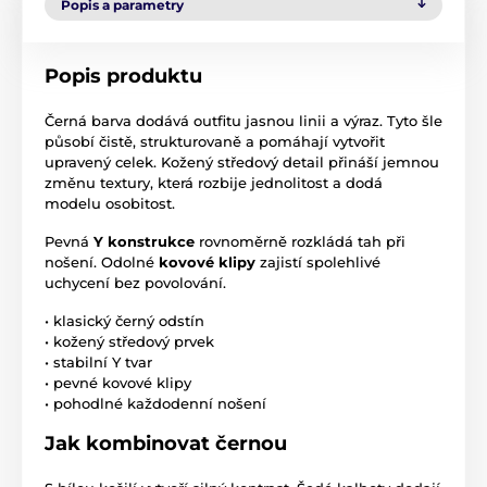
Popis a parametry
Popis produktu
Černá barva dodává outfitu jasnou linii a výraz. Tyto šle
působí čistě, strukturovaně a pomáhají vytvořit
upravený celek. Kožený středový detail přináší jemnou
změnu textury, která rozbije jednolitost a dodá
modelu osobitost.
Pevná
Y konstrukce
rovnoměrně rozkládá tah při
nošení. Odolné
kovové klipy
zajistí spolehlivé
uchycení bez povolování.
• klasický černý odstín
• kožený středový prvek
• stabilní Y tvar
• pevné kovové klipy
• pohodlné každodenní nošení
Jak kombinovat černou