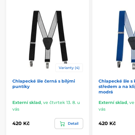
Varianty (4)
Chlapecké šle černá s bílými
Chlapecké šle s
puntíky
středem a na kli
modrá
Externí sklad
,
ve čtvrtek 13. 8. u
Externí sklad
,
ve
vás
vás
420 Kč
420 Kč
Detail